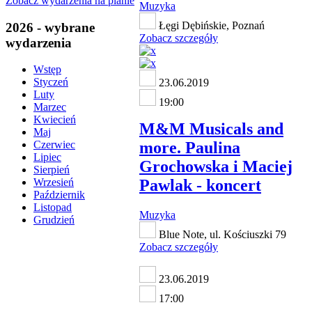
Zobacz wydarzenia na planie
Muzyka
Łęgi Dębińskie, Poznań
2026 - wybrane
Zobacz szczegóły
wydarzenia
Wstęp
Styczeń
23.06.2019
Luty
19:00
Marzec
Kwiecień
M&M Musicals and
Maj
more. Paulina
Czerwiec
Lipiec
Grochowska i Maciej
Sierpień
Pawlak - koncert
Wrzesień
Październik
Listopad
Muzyka
Grudzień
Blue Note, ul. Kościuszki 79
Zobacz szczegóły
23.06.2019
17:00