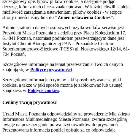
szczegółowy opis typów plików cookies, a następnie podjąć
decyzję, które z nich chcesz zaakceptować. W każdej chwili istnieje
możliwość zarządzania ustawieniami plików cookies - w stopce
strony umieściliśmy link do
"Zmień ustawienia Cookies"
.
Administratorem danych osobowych użytkowników serwisu jest
Prezydent Miasta Poznania z siedzibą przy Placu Kolegiackim 17,
61-841 Poznań, natomiast podmiotem przetwarzającym dane jest
Instytut Chemii Bioorganicznej PAN - Poznańskie Centrum
Superkomputerowo-Sieciowe (PCSS) ul. Noskowskiego 12/14, 61-
704 Poznań.
Szczegółowe informacje na temat przetwarzania Twoich danych
znajdują się w
Polityce prywatności
.
Szczegółowe informacje o tym, w jaki sposób używane są pliki
cookies, a także w jaki sposób można je zablokować lub usunąć,
znajdziesz w
Polityce cookies
.
Cenimy Twoją prywatność
Urząd Miasta Poznania odpowiedzialny za prowadzenie Miejskiego
Informatora Multimedialnego Miasta Poznania, zwraca szczególną
uwagę na przestrzeganie prawa użytkowników do prywatności.
Prezentowana informacja poniżej opisuje za co odpowiadają