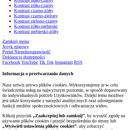
Kontrast biało-czarny
Kontrast żółto-czarny
Kontrast czarno-żółty
Kontrast czarno-zielony
Kontrast zielono-czarny
Kontrast żółto-niebieski
Kontrast niebiesko-żółty
Zamknij menu
Język migowy
Portal Niepełnosprawność
Deklaracja dostępności
Facebook
YouTube
Tik Tok
Instagram
RSS
Informacja o przetwarzaniu danych
Nasz serwis używa plików cookies. Wykorzystujemy je w celu
świadczenia usług na najwyższym poziomie, w sposób dopasowany
do indywidualnych potrzeb Użytkowników. Dzięki temu możliwe
jest także korzystanie z narzędzi analitycznych oraz udostępnianie
funkcji mediów społecznościowych i odtwarzacza wideo.
Kliknij przycisk
„Zaakceptuj lub zamknij”
, by wyrazić zgodę na
używanie plików cookies i przejść bezpośrednio do strony lub
„Wyświetl ustawienia plików cookies”
, aby zobaczyć