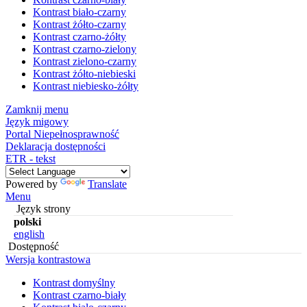
Kontrast biało-czarny
Kontrast żółto-czarny
Kontrast czarno-żółty
Kontrast czarno-zielony
Kontrast zielono-czarny
Kontrast żółto-niebieski
Kontrast niebiesko-żółty
Zamknij menu
Język migowy
Portal Niepełnosprawność
Deklaracja dostępności
ETR - tekst
Powered by
Translate
Menu
Język strony
polski
english
Dostępność
Wersja kontrastowa
Kontrast domyślny
Kontrast czarno-biały