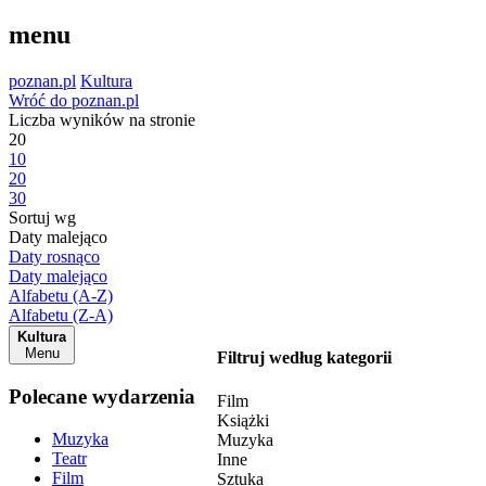
menu
poznan.pl
Kultura
Wróć do poznan.pl
Liczba wyników na stronie
20
10
20
30
Sortuj wg
Daty malejąco
Daty rosnąco
Daty malejąco
Alfabetu (A-Z)
Alfabetu (Z-A)
Kultura
Menu
Filtruj według kategorii
Polecane wydarzenia
Film
Książki
Muzyka
Muzyka
Teatr
Inne
Film
Sztuka