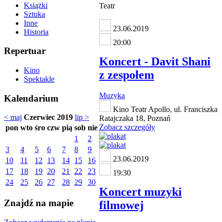
Książki
Teatr
Sztuka
Inne
23.06.2019
Historia
20:00
Repertuar
Koncert - Davit Shani
Kino
z zespołem
Spektakle
Muzyka
Kalendarium
Kino Teatr Apollo, ul. Franciszka
< maj
Czerwiec 2019
lip >
Ratajczaka 18, Poznań
Zobacz szczegóły
pon
wto
śro
czw
pią
sob
nie
1
2
3
4
5
6
7
8
9
23.06.2019
10
11
12
13
14
15
16
17
18
19
20
21
22
23
19:30
24
25
26
27
28
29
30
Koncert muzyki
Znajdź na mapie
filmowej