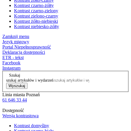
Kontrast żółto-czarny
Kontrast czarno-żółty
Kontrast czarno-zielony
Kontrast zielono-czarny
Kontrast żółto-niebieski
Kontrast niebiesko-żółty
Zamknij menu
Język migowy
Portal Niepełnosprawność
Deklaracja dostępności
ETR - tekst
Facebook
Instagram
Szukaj
szukaj artykułów i wydarzeń
Wyszukaj
Linia miasta Poznań
61 646 33 44
Dostępność
Wersja kontrastowa
Kontrast domyślny
Kontrast czarno-biały