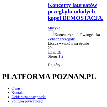
Koncerty laureatów
przeglądu młodych
kapel DEMOSTACJA.
Muzyka
KontenerArt, ul. Ewangelicka
Zobacz szczegóły
Liczba wyników na stronie
20
10
20
30
Strona
1
2
następna strona
Do góry
PLATFORMA POZNAN.PL
O nas
Kontakt
Deklaracja dostępności
Polityka prywatności