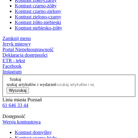
Kontrast żółto-czarny
Kontrast czarno-żółty
Kontrast czarno-zielony
Kontrast zielono-czarny
Kontrast żółto-niebieski
Kontrast niebiesko-żółty
Zamknij menu
Język migowy
Portal Niepełnosprawność
Deklaracja dostępności
ETR - tekst
Facebook
Instagram
Szukaj
szukaj artykułów i wydarzeń
Wyszukaj
Linia miasta Poznań
61 646 33 44
Dostępność
Wersja kontrastowa
Kontrast domyślny
Kontrast czarno-biały