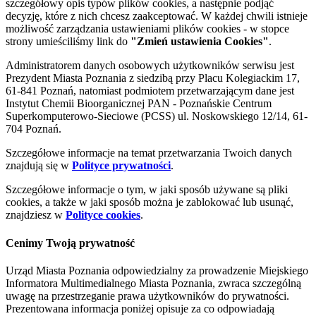
szczegółowy opis typów plików cookies, a następnie podjąć
decyzję, które z nich chcesz zaakceptować. W każdej chwili istnieje
możliwość zarządzania ustawieniami plików cookies - w stopce
strony umieściliśmy link do
"Zmień ustawienia Cookies"
.
Administratorem danych osobowych użytkowników serwisu jest
Prezydent Miasta Poznania z siedzibą przy Placu Kolegiackim 17,
61-841 Poznań, natomiast podmiotem przetwarzającym dane jest
Instytut Chemii Bioorganicznej PAN - Poznańskie Centrum
Superkomputerowo-Sieciowe (PCSS) ul. Noskowskiego 12/14, 61-
704 Poznań.
Szczegółowe informacje na temat przetwarzania Twoich danych
znajdują się w
Polityce prywatności
.
Szczegółowe informacje o tym, w jaki sposób używane są pliki
cookies, a także w jaki sposób można je zablokować lub usunąć,
znajdziesz w
Polityce cookies
.
Cenimy Twoją prywatność
Urząd Miasta Poznania odpowiedzialny za prowadzenie Miejskiego
Informatora Multimedialnego Miasta Poznania, zwraca szczególną
uwagę na przestrzeganie prawa użytkowników do prywatności.
Prezentowana informacja poniżej opisuje za co odpowiadają