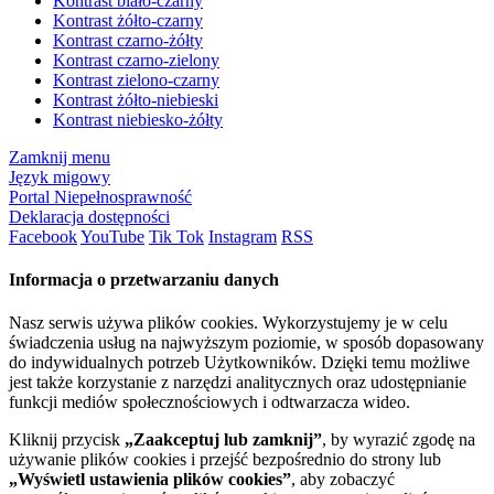
Kontrast biało-czarny
Kontrast żółto-czarny
Kontrast czarno-żółty
Kontrast czarno-zielony
Kontrast zielono-czarny
Kontrast żółto-niebieski
Kontrast niebiesko-żółty
Zamknij menu
Język migowy
Portal Niepełnosprawność
Deklaracja dostępności
Facebook
YouTube
Tik Tok
Instagram
RSS
Informacja o przetwarzaniu danych
Nasz serwis używa plików cookies. Wykorzystujemy je w celu
świadczenia usług na najwyższym poziomie, w sposób dopasowany
do indywidualnych potrzeb Użytkowników. Dzięki temu możliwe
jest także korzystanie z narzędzi analitycznych oraz udostępnianie
funkcji mediów społecznościowych i odtwarzacza wideo.
Kliknij przycisk
„Zaakceptuj lub zamknij”
, by wyrazić zgodę na
używanie plików cookies i przejść bezpośrednio do strony lub
„Wyświetl ustawienia plików cookies”
, aby zobaczyć