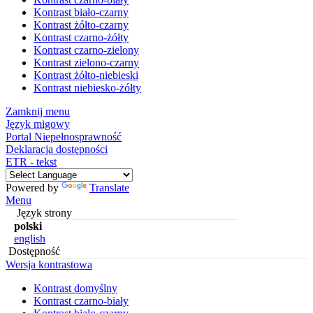
Kontrast biało-czarny
Kontrast żółto-czarny
Kontrast czarno-żółty
Kontrast czarno-zielony
Kontrast zielono-czarny
Kontrast żółto-niebieski
Kontrast niebiesko-żółty
Zamknij menu
Język migowy
Portal Niepełnosprawność
Deklaracja dostępności
ETR - tekst
Powered by
Translate
Menu
Język strony
polski
english
Dostępność
Wersja kontrastowa
Kontrast domyślny
Kontrast czarno-biały