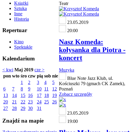
Książki
Teatr
Sztuka
Inne
Historia
23.05.2019
Repertuar
20:00
Nasz Komeda:
Kino
Spektakle
kołysanka dla Piotra -
koncert
Kalendarium
< kwi
Maj 2019
cze >
Muzyka
pon
wto
śro
czw
pią
sob
nie
Blue Note Jazz Klub, ul.
1
2
3
4
5
Kościuszki 79 (gmach CK Zamek),
6
7
8
9
10
11
12
Poznań
Zobacz szczegóły
13
14
15
16
17
18
19
20
21
22
23
24
25
26
27
28
29
30
31
23.05.2019
Znajdź na mapie
19:00