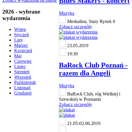
Blues Makers - koncert
Zobacz wydarzenia na planie
2026 - wybrane
Muzyka
wydarzenia
Meskalina, Stary Rynek 6
Zobacz szczegóły
Wstęp
Styczeń
Luty
Marzec
23.05.2019
Kwiecień
19:30
Maj
Czerwiec
BaRock Club Poznań -
Lipiec
razem dla Angeli
Sierpień
Wrzesień
Październik
Muzyka
Listopad
Grudzień
BaRock Club, róg Wielkiej i
Szewskiej w Poznaniu
Zobacz szczegóły
21.05-02.06.2019