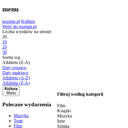
menu
poznan.pl
Kultura
Wróć do poznan.pl
Liczba wyników na stronie
20
10
20
30
Sortuj wg
Alfabetu (Z-A)
Daty rosnąco
Daty malejąco
Alfabetu (A-Z)
Alfabetu (Z-A)
Kultura
Menu
Filtruj według kategorii
Polecane wydarzenia
Film
Książki
Muzyka
Muzyka
Teatr
Inne
Film
Sztuka