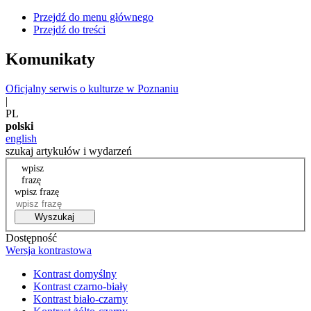
Przejdź do menu głównego
Przejdź do treści
Komunikaty
Oficjalny serwis o kulturze w Poznaniu
|
PL
polski
english
szukaj artykułów i wydarzeń
wpisz
frazę
wpisz frazę
Wyszukaj
Dostępność
Wersja kontrastowa
Kontrast domyślny
Kontrast czarno-biały
Kontrast biało-czarny