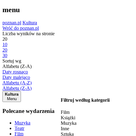
menu
poznan.pl
Kultura
Wróć do poznan.pl
Liczba wyników na stronie
20
10
20
30
Sortuj wg
Alfabetu (Z-A)
Daty rosnąco
Daty malejąco
Alfabetu (A-Z)
Alfabetu (Z-A)
Kultura
Menu
Filtruj według kategorii
Polecane wydarzenia
Film
Książki
Muzyka
Muzyka
Teatr
Inne
Film
Sztuka