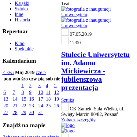
Książki
Teatr
Sztuka
Inne
Historia
Repertuar
07.05.2019
12:00
Kino
Spektakle
Stulecie Uniwersytetu
Kalendarium
im. Adama
Mickiewicza -
< kwi
Maj 2019
cze >
jubileuszowa
pon
wto
śro
czw
pią
sob
nie
1
2
3
4
5
prezentacja
6
7
8
9
10
11
12
13
14
15
16
17
18
19
Sztuka
20
21
22
23
24
25
26
CK Zamek, Sala Wielka, ul.
27
28
29
30
31
Święty Marcin 80/82, Poznań
Zobacz szczegóły
Znajdź na mapie