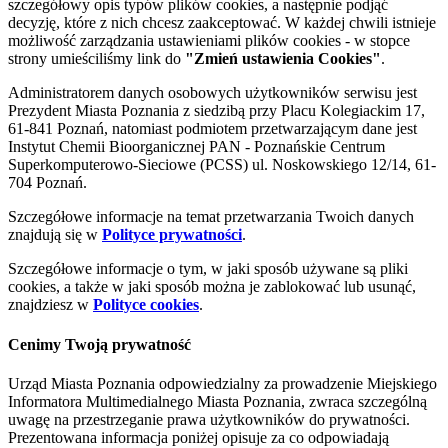
szczegółowy opis typów plików cookies, a następnie podjąć
decyzję, które z nich chcesz zaakceptować. W każdej chwili istnieje
możliwość zarządzania ustawieniami plików cookies - w stopce
strony umieściliśmy link do
"Zmień ustawienia Cookies"
.
Administratorem danych osobowych użytkowników serwisu jest
Prezydent Miasta Poznania z siedzibą przy Placu Kolegiackim 17,
61-841 Poznań, natomiast podmiotem przetwarzającym dane jest
Instytut Chemii Bioorganicznej PAN - Poznańskie Centrum
Superkomputerowo-Sieciowe (PCSS) ul. Noskowskiego 12/14, 61-
704 Poznań.
Szczegółowe informacje na temat przetwarzania Twoich danych
znajdują się w
Polityce prywatności
.
Szczegółowe informacje o tym, w jaki sposób używane są pliki
cookies, a także w jaki sposób można je zablokować lub usunąć,
znajdziesz w
Polityce cookies
.
Cenimy Twoją prywatność
Urząd Miasta Poznania odpowiedzialny za prowadzenie Miejskiego
Informatora Multimedialnego Miasta Poznania, zwraca szczególną
uwagę na przestrzeganie prawa użytkowników do prywatności.
Prezentowana informacja poniżej opisuje za co odpowiadają