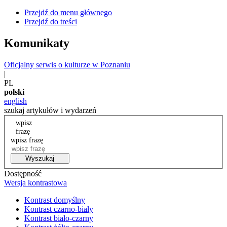
Przejdź do menu głównego
Przejdź do treści
Komunikaty
Oficjalny serwis o kulturze w Poznaniu
|
PL
polski
english
szukaj artykułów i wydarzeń
wpisz
frazę
wpisz frazę
Wyszukaj
Dostępność
Wersja kontrastowa
Kontrast domyślny
Kontrast czarno-biały
Kontrast biało-czarny