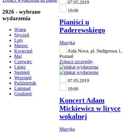
Zobacz wydarzenia na planie
07.05.2019
19:00
2026 - wybrane
wydarzenia
Pianiści u
Paderewskiego
Wstęp
Styczeń
Luty
Muzyka
Marzec
Aula Nova, pl. Stuligrosza 1,
Kwiecień
Poznań
Maj
Zobacz szczegóły
Czerwiec
Lipiec
Sierpień
Wrzesień
07.05.2019
Październik
Listopad
19:00
Grudzień
Koncert Adam
Mickiewicz w liryce
wokalnej
Muzyka