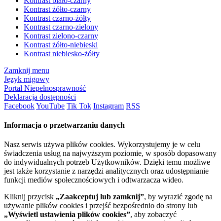
Kontrast biało-czarny
Kontrast żółto-czarny
Kontrast czarno-żółty
Kontrast czarno-zielony
Kontrast zielono-czarny
Kontrast żółto-niebieski
Kontrast niebiesko-żółty
Zamknij menu
Język migowy
Portal Niepełnosprawność
Deklaracja dostępności
Facebook
YouTube
Tik Tok
Instagram
RSS
Informacja o przetwarzaniu danych
Nasz serwis używa plików cookies. Wykorzystujemy je w celu
świadczenia usług na najwyższym poziomie, w sposób dopasowany
do indywidualnych potrzeb Użytkowników. Dzięki temu możliwe
jest także korzystanie z narzędzi analitycznych oraz udostępnianie
funkcji mediów społecznościowych i odtwarzacza wideo.
Kliknij przycisk
„Zaakceptuj lub zamknij”
, by wyrazić zgodę na
używanie plików cookies i przejść bezpośrednio do strony lub
„Wyświetl ustawienia plików cookies”
, aby zobaczyć