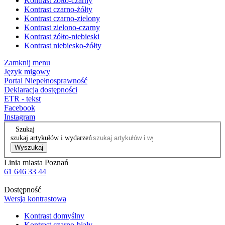
Kontrast żółto-czarny
Kontrast czarno-żółty
Kontrast czarno-zielony
Kontrast zielono-czarny
Kontrast żółto-niebieski
Kontrast niebiesko-żółty
Zamknij menu
Język migowy
Portal Niepełnosprawność
Deklaracja dostępności
ETR - tekst
Facebook
Instagram
Szukaj
szukaj artykułów i wydarzeń
Wyszukaj
Linia miasta Poznań
61 646 33 44
Dostępność
Wersja kontrastowa
Kontrast domyślny
Kontrast czarno-biały