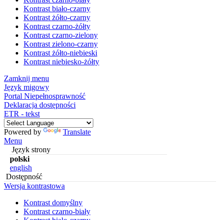
Kontrast biało-czarny
Kontrast żółto-czarny
Kontrast czarno-żółty
Kontrast czarno-zielony
Kontrast zielono-czarny
Kontrast żółto-niebieski
Kontrast niebiesko-żółty
Zamknij menu
Język migowy
Portal Niepełnosprawność
Deklaracja dostępności
ETR - tekst
Powered by
Translate
Menu
Język strony
polski
english
Dostępność
Wersja kontrastowa
Kontrast domyślny
Kontrast czarno-biały