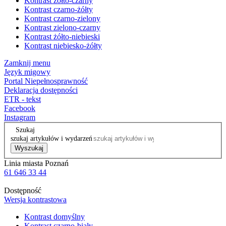
Kontrast żółto-czarny
Kontrast czarno-żółty
Kontrast czarno-zielony
Kontrast zielono-czarny
Kontrast żółto-niebieski
Kontrast niebiesko-żółty
Zamknij menu
Język migowy
Portal Niepełnosprawność
Deklaracja dostępności
ETR - tekst
Facebook
Instagram
Szukaj
szukaj artykułów i wydarzeń
Wyszukaj
Linia miasta Poznań
61 646 33 44
Dostępność
Wersja kontrastowa
Kontrast domyślny
Kontrast czarno-biały