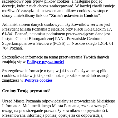
szczegółowy opis typów plików cookies, a następnie podjąć
decyzję, które z nich chcesz zaakceptować. W każdej chwili istnieje
możliwość zarządzania ustawieniami plików cookies - w stopce
strony umieściliśmy link do
"Zmień ustawienia Cookies"
.
Administratorem danych osobowych użytkowników serwisu jest
Prezydent Miasta Poznania z siedzibą przy Placu Kolegiackim 17,
61-841 Poznań, natomiast podmiotem przetwarzającym dane jest
Instytut Chemii Bioorganicznej PAN - Poznańskie Centrum
Superkomputerowo-Sieciowe (PCSS) ul. Noskowskiego 12/14, 61-
704 Poznań.
Szczegółowe informacje na temat przetwarzania Twoich danych
znajdują się w
Polityce prywatności
.
Szczegółowe informacje o tym, w jaki sposób używane są pliki
cookies, a także w jaki sposób można je zablokować lub usunąć,
znajdziesz w
Polityce cookies
.
Cenimy Twoją prywatność
Urząd Miasta Poznania odpowiedzialny za prowadzenie Miejskiego
Informatora Multimedialnego Miasta Poznania, zwraca szczególną
uwagę na przestrzeganie prawa użytkowników do prywatności.
Prezentowana informacja poniżej opisuje za co odpowiadają