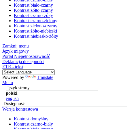
Kontrast biało-czarny
Kontrast żółto-czarny
Kontrast czarno-żółty
Kontrast czarno-zielony
Kontrast zielono-czarny
Kontrast żółto-niebieski
Kontrast niebiesko-żółty
Zamknij menu
Język migowy
Portal Niepełnosprawność
Deklaracja dostępności
ETR - tekst
Powered by
Translate
Menu
Język strony
polski
english
Dostępność
Wersja kontrastowa
Kontrast domyślny
Kontrast czarno-biały