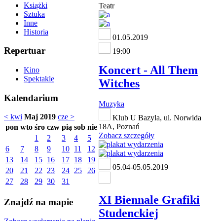
Książki
Teatr
Sztuka
Inne
Historia
01.05.2019
Repertuar
19:00
Koncert - All Them
Kino
Spektakle
Witches
Kalendarium
Muzyka
< kwi
Maj 2019
cze >
Klub U Bazyla, ul. Norwida
18A, Poznań
pon
wto
śro
czw
pią
sob
nie
Zobacz szczegóły
1
2
3
4
5
6
7
8
9
10
11
12
13
14
15
16
17
18
19
05.04-05.05.2019
20
21
22
23
24
25
26
27
28
29
30
31
XI Biennale Grafiki
Znajdź na mapie
Studenckiej