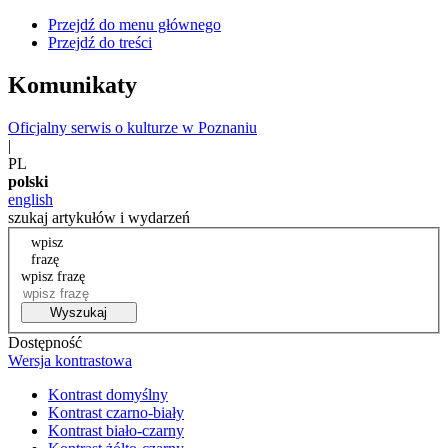
Przejdź do menu głównego
Przejdź do treści
Komunikaty
Oficjalny serwis o kulturze w Poznaniu
|
PL
polski
english
szukaj artykułów i wydarzeń
wpisz
frazę
wpisz frazę
Wyszukaj
Dostępność
Wersja kontrastowa
Kontrast domyślny
Kontrast czarno-biały
Kontrast biało-czarny