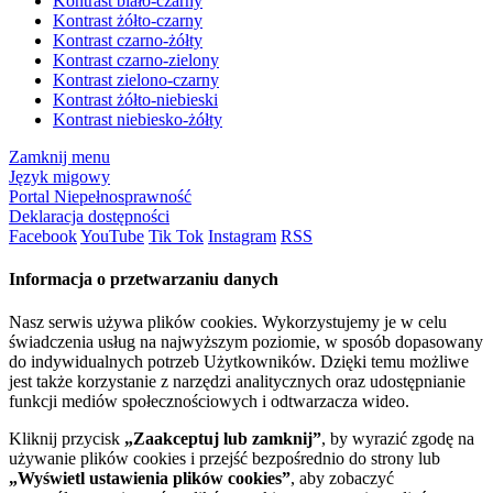
Kontrast biało-czarny
Kontrast żółto-czarny
Kontrast czarno-żółty
Kontrast czarno-zielony
Kontrast zielono-czarny
Kontrast żółto-niebieski
Kontrast niebiesko-żółty
Zamknij menu
Język migowy
Portal Niepełnosprawność
Deklaracja dostępności
Facebook
YouTube
Tik Tok
Instagram
RSS
Informacja o przetwarzaniu danych
Nasz serwis używa plików cookies. Wykorzystujemy je w celu
świadczenia usług na najwyższym poziomie, w sposób dopasowany
do indywidualnych potrzeb Użytkowników. Dzięki temu możliwe
jest także korzystanie z narzędzi analitycznych oraz udostępnianie
funkcji mediów społecznościowych i odtwarzacza wideo.
Kliknij przycisk
„Zaakceptuj lub zamknij”
, by wyrazić zgodę na
używanie plików cookies i przejść bezpośrednio do strony lub
„Wyświetl ustawienia plików cookies”
, aby zobaczyć