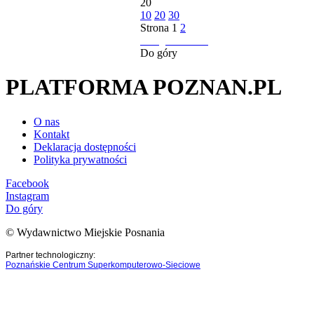
20
10
20
30
Strona
1
2
następna strona
Do góry
PLATFORMA POZNAN.PL
O nas
Kontakt
Deklaracja dostępności
Polityka prywatności
Facebook
Instagram
Do góry
© Wydawnictwo Miejskie Posnania
Partner technologiczny:
Poznańskie Centrum Superkomputerowo-Sieciowe