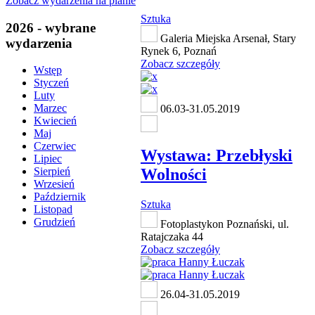
Zobacz wydarzenia na planie
Sztuka
2026 - wybrane
Galeria Miejska Arsenał, Stary
wydarzenia
Rynek 6, Poznań
Zobacz szczegóły
Wstęp
Styczeń
Luty
Marzec
06.03-31.05.2019
Kwiecień
Maj
Czerwiec
Wystawa: Przebłyski
Lipiec
Wolności
Sierpień
Wrzesień
Październik
Sztuka
Listopad
Grudzień
Fotoplastykon Poznański, ul.
Ratajczaka 44
Zobacz szczegóły
26.04-31.05.2019