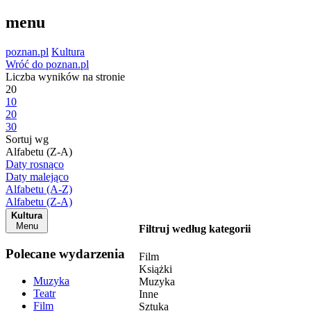
menu
poznan.pl
Kultura
Wróć do poznan.pl
Liczba wyników na stronie
20
10
20
30
Sortuj wg
Alfabetu (Z-A)
Daty rosnąco
Daty malejąco
Alfabetu (A-Z)
Alfabetu (Z-A)
Kultura
Menu
Filtruj według kategorii
Polecane wydarzenia
Film
Książki
Muzyka
Muzyka
Teatr
Inne
Film
Sztuka