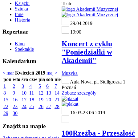
Książki
Teatr
Sztuka
Inne
Historia
29.04.2019
Repertuar
19:00
Koncert z cyklu
Kino
Spektakle
"Poniedziałki w
Akademii"
Kalendarium
< mar
Kwiecień 2019
maj >
Muzyka
pon
wto
śro
czw
pią
sob
nie
Aula Nova, pl. Stuligrosza 1,
1
2
3
4
5
6
7
Poznań
8
9
10
11
12
13
14
Zobacz szczegóły
15
16
17
18
19
20
21
22
23
24
25
26
27
28
16.03-23.06.2019
29
30
Znajdź na mapie
100Rzeźba - Przeszłość