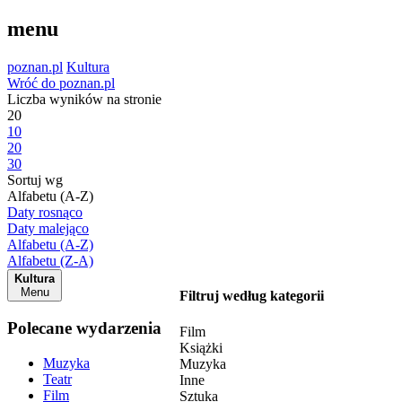
menu
poznan.pl
Kultura
Wróć do poznan.pl
Liczba wyników na stronie
20
10
20
30
Sortuj wg
Alfabetu (A-Z)
Daty rosnąco
Daty malejąco
Alfabetu (A-Z)
Alfabetu (Z-A)
Kultura
Menu
Filtruj według kategorii
Polecane wydarzenia
Film
Książki
Muzyka
Muzyka
Teatr
Inne
Film
Sztuka