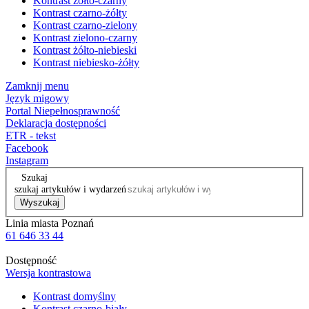
Kontrast żółto-czarny
Kontrast czarno-żółty
Kontrast czarno-zielony
Kontrast zielono-czarny
Kontrast żółto-niebieski
Kontrast niebiesko-żółty
Zamknij menu
Język migowy
Portal Niepełnosprawność
Deklaracja dostępności
ETR - tekst
Facebook
Instagram
Szukaj
szukaj artykułów i wydarzeń
Wyszukaj
Linia miasta Poznań
61 646 33 44
Dostępność
Wersja kontrastowa
Kontrast domyślny
Kontrast czarno-biały