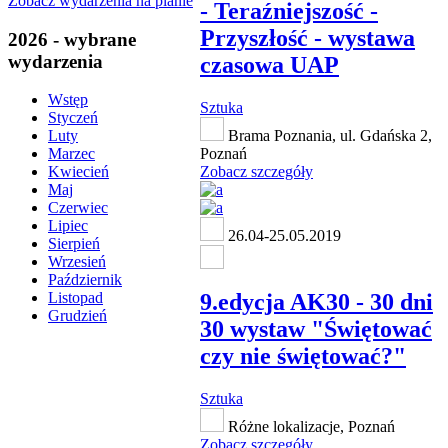
Zobacz wydarzenia na planie
- Teraźniejszość -
Przyszłość - wystawa
2026 - wybrane
wydarzenia
czasowa UAP
Wstęp
Sztuka
Styczeń
Brama Poznania, ul. Gdańska 2,
Luty
Poznań
Marzec
Zobacz szczegóły
Kwiecień
Maj
Czerwiec
Lipiec
26.04-25.05.2019
Sierpień
Wrzesień
Październik
9.edycja AK30 - 30 dni
Listopad
Grudzień
30 wystaw "Świętować
czy nie świętować?"
Sztuka
Różne lokalizacje, Poznań
Zobacz szczegóły