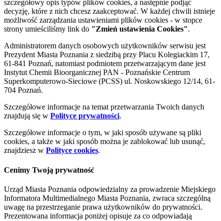
szczegółowy opis typów plików cookies, a następnie podjąć
decyzję, które z nich chcesz zaakceptować. W każdej chwili istnieje
możliwość zarządzania ustawieniami plików cookies - w stopce
strony umieściliśmy link do
"Zmień ustawienia Cookies"
.
Administratorem danych osobowych użytkowników serwisu jest
Prezydent Miasta Poznania z siedzibą przy Placu Kolegiackim 17,
61-841 Poznań, natomiast podmiotem przetwarzającym dane jest
Instytut Chemii Bioorganicznej PAN - Poznańskie Centrum
Superkomputerowo-Sieciowe (PCSS) ul. Noskowskiego 12/14, 61-
704 Poznań.
Szczegółowe informacje na temat przetwarzania Twoich danych
znajdują się w
Polityce prywatności
.
Szczegółowe informacje o tym, w jaki sposób używane są pliki
cookies, a także w jaki sposób można je zablokować lub usunąć,
znajdziesz w
Polityce cookies
.
Cenimy Twoją prywatność
Urząd Miasta Poznania odpowiedzialny za prowadzenie Miejskiego
Informatora Multimedialnego Miasta Poznania, zwraca szczególną
uwagę na przestrzeganie prawa użytkowników do prywatności.
Prezentowana informacja poniżej opisuje za co odpowiadają