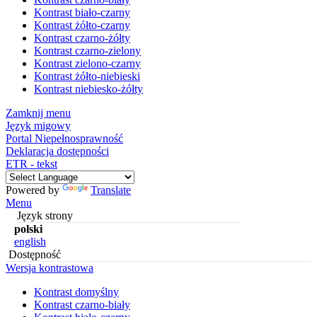
Kontrast biało-czarny
Kontrast żółto-czarny
Kontrast czarno-żółty
Kontrast czarno-zielony
Kontrast zielono-czarny
Kontrast żółto-niebieski
Kontrast niebiesko-żółty
Zamknij menu
Język migowy
Portal Niepełnosprawność
Deklaracja dostępności
ETR - tekst
Powered by
Translate
Menu
Język strony
polski
english
Dostępność
Wersja kontrastowa
Kontrast domyślny
Kontrast czarno-biały