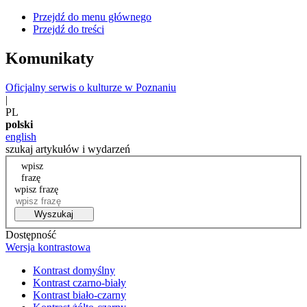
Przejdź do menu głównego
Przejdź do treści
Komunikaty
Oficjalny serwis o kulturze w Poznaniu
|
PL
polski
english
szukaj artykułów i wydarzeń
wpisz
frazę
wpisz frazę
Wyszukaj
Dostępność
Wersja kontrastowa
Kontrast domyślny
Kontrast czarno-biały
Kontrast biało-czarny