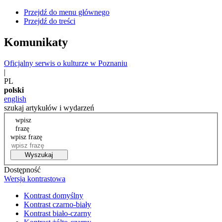
Przejdź do menu głównego
Przejdź do treści
Komunikaty
Oficjalny serwis o kulturze w Poznaniu
|
PL
polski
english
szukaj artykułów i wydarzeń
wpisz
frazę
wpisz frazę
Wyszukaj
Dostępność
Wersja kontrastowa
Kontrast domyślny
Kontrast czarno-biały
Kontrast biało-czarny