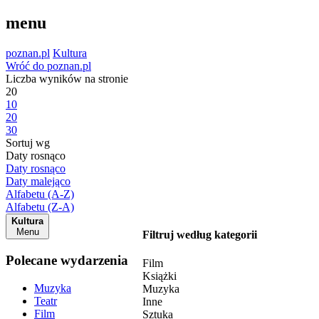
menu
poznan.pl
Kultura
Wróć do poznan.pl
Liczba wyników na stronie
20
10
20
30
Sortuj wg
Daty rosnąco
Daty rosnąco
Daty malejąco
Alfabetu (A-Z)
Alfabetu (Z-A)
Kultura
Menu
Filtruj według kategorii
Polecane wydarzenia
Film
Książki
Muzyka
Muzyka
Teatr
Inne
Film
Sztuka