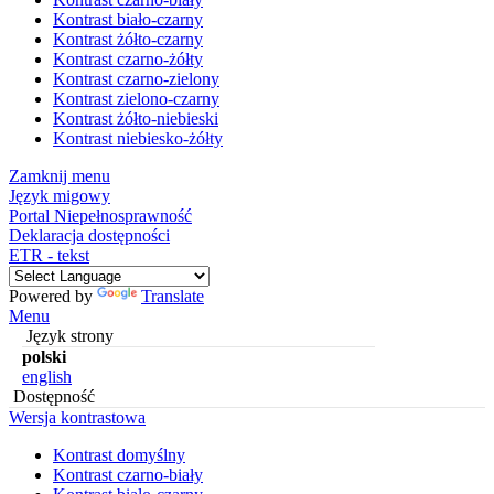
Kontrast biało-czarny
Kontrast żółto-czarny
Kontrast czarno-żółty
Kontrast czarno-zielony
Kontrast zielono-czarny
Kontrast żółto-niebieski
Kontrast niebiesko-żółty
Zamknij menu
Język migowy
Portal Niepełnosprawność
Deklaracja dostępności
ETR - tekst
Powered by
Translate
Menu
Język strony
polski
english
Dostępność
Wersja kontrastowa
Kontrast domyślny
Kontrast czarno-biały