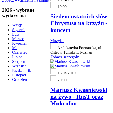
Zobacz wydarzenia na planie
19:00
2026 - wybrane
wydarzenia
Siedem ostatnich słów
Chrystusa na krzyżu -
Wstęp
koncert
Styczeń
Luty
Marzec
Muzyka
Kwiecień
Archikatedra Poznańska, ul.
Maj
Ostrów Tumski 1, Poznań
Czerwiec
Zobacz szczegóły
Lipiec
Sierpień
Wrzesień
Październik
16.04.2019
Listopad
Grudzień
20:00
Mariusz Kwaśniewski
na żywo - RusT oraz
Mokrofon