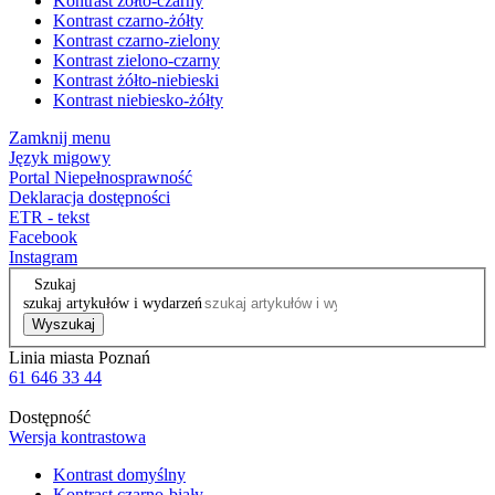
Kontrast żółto-czarny
Kontrast czarno-żółty
Kontrast czarno-zielony
Kontrast zielono-czarny
Kontrast żółto-niebieski
Kontrast niebiesko-żółty
Zamknij menu
Język migowy
Portal Niepełnosprawność
Deklaracja dostępności
ETR - tekst
Facebook
Instagram
Szukaj
szukaj artykułów i wydarzeń
Wyszukaj
Linia miasta Poznań
61 646 33 44
Dostępność
Wersja kontrastowa
Kontrast domyślny
Kontrast czarno-biały