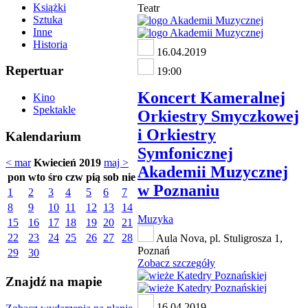
Książki
Teatr
Sztuka
Inne
Historia
16.04.2019
Repertuar
19:00
Koncert Kameralnej
Kino
Spektakle
Orkiestry Smyczkowej
i Orkiestry
Kalendarium
Symfonicznej
< mar
Kwiecień 2019
maj >
Akademii Muzycznej
pon
wto
śro
czw
pią
sob
nie
w Poznaniu
1
2
3
4
5
6
7
8
9
10
11
12
13
14
Muzyka
15
16
17
18
19
20
21
22
23
24
25
26
27
28
Aula Nova, pl. Stuligrosza 1,
Poznań
29
30
Zobacz szczegóły
Znajdź na mapie
16.04.2019