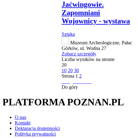
Jaćwingowie.
Zapomniani
Wojownicy - wystawa
Sztuka
Muzeum Archeologiczne, Pałac
Górków, ul. Wodna 27
Zobacz szczegóły
Liczba wyników na stronie
20
10
20
30
Strona
1
2
następna strona
Do góry
PLATFORMA POZNAN.PL
O nas
Kontakt
Deklaracja dostępności
Polityka prywatności