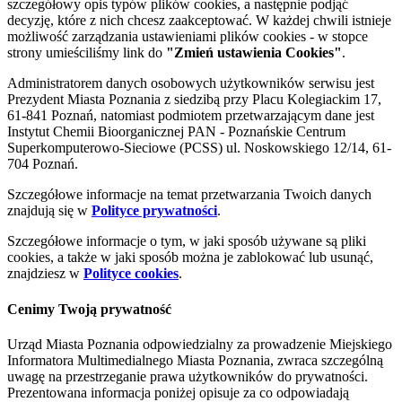
szczegółowy opis typów plików cookies, a następnie podjąć
decyzję, które z nich chcesz zaakceptować. W każdej chwili istnieje
możliwość zarządzania ustawieniami plików cookies - w stopce
strony umieściliśmy link do
"Zmień ustawienia Cookies"
.
Administratorem danych osobowych użytkowników serwisu jest
Prezydent Miasta Poznania z siedzibą przy Placu Kolegiackim 17,
61-841 Poznań, natomiast podmiotem przetwarzającym dane jest
Instytut Chemii Bioorganicznej PAN - Poznańskie Centrum
Superkomputerowo-Sieciowe (PCSS) ul. Noskowskiego 12/14, 61-
704 Poznań.
Szczegółowe informacje na temat przetwarzania Twoich danych
znajdują się w
Polityce prywatności
.
Szczegółowe informacje o tym, w jaki sposób używane są pliki
cookies, a także w jaki sposób można je zablokować lub usunąć,
znajdziesz w
Polityce cookies
.
Cenimy Twoją prywatność
Urząd Miasta Poznania odpowiedzialny za prowadzenie Miejskiego
Informatora Multimedialnego Miasta Poznania, zwraca szczególną
uwagę na przestrzeganie prawa użytkowników do prywatności.
Prezentowana informacja poniżej opisuje za co odpowiadają