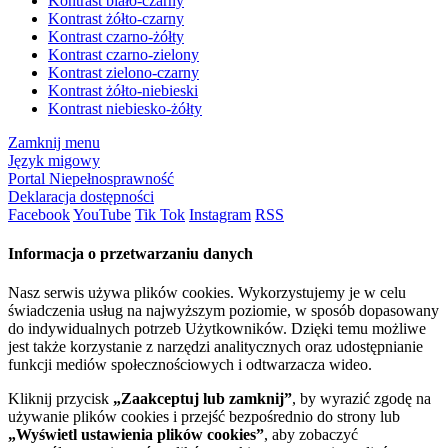
Kontrast biało-czarny
Kontrast żółto-czarny
Kontrast czarno-żółty
Kontrast czarno-zielony
Kontrast zielono-czarny
Kontrast żółto-niebieski
Kontrast niebiesko-żółty
Zamknij menu
Język migowy
Portal Niepełnosprawność
Deklaracja dostępności
Facebook
YouTube
Tik Tok
Instagram
RSS
Informacja o przetwarzaniu danych
Nasz serwis używa plików cookies. Wykorzystujemy je w celu
świadczenia usług na najwyższym poziomie, w sposób dopasowany
do indywidualnych potrzeb Użytkowników. Dzięki temu możliwe
jest także korzystanie z narzędzi analitycznych oraz udostępnianie
funkcji mediów społecznościowych i odtwarzacza wideo.
Kliknij przycisk
„Zaakceptuj lub zamknij”
, by wyrazić zgodę na
używanie plików cookies i przejść bezpośrednio do strony lub
„Wyświetl ustawienia plików cookies”
, aby zobaczyć