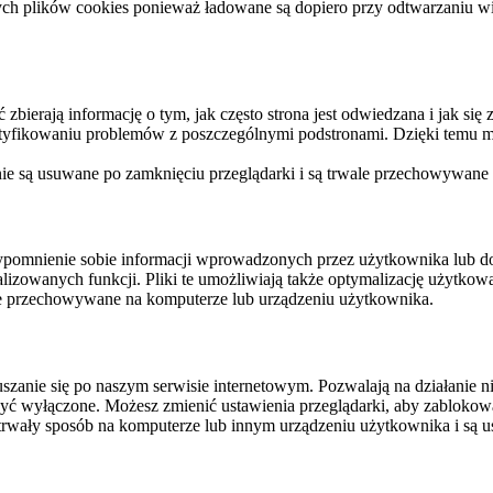
ych plików cookies ponieważ ładowane są dopiero przy odtwarzaniu wid
ierają informację o tym, jak często strona jest odwiedzana i jak się z 
ntyfikowaniu problemów z poszczególnymi podstronami. Dzięki temu mo
 nie są usuwane po zamknięciu przeglądarki i są trwale przechowywane
rzypomnienie sobie informacji wprowadzonych przez użytkownika lub 
nalizowanych funkcji. Pliki te umożliwiają także optymalizację użytko
ale przechowywane na komputerze lub urządzeniu użytkownika.
szanie się po naszym serwisie internetowym. Pozwalają na działanie ni
yć wyłączone. Możesz zmienić ustawienia przeglądarki, aby zablokować
trwały sposób na komputerze lub innym urządzeniu użytkownika i są u