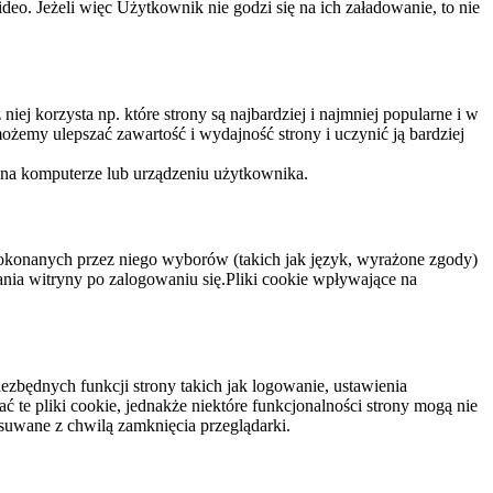
eo. Jeżeli więc Użytkownik nie godzi się na ich załadowanie, to nie
niej korzysta np. które strony są najbardziej i najmniej popularne i w
żemy ulepszać zawartość i wydajność strony i uczynić ją bardziej
 na komputerze lub urządzeniu użytkownika.
dokonanych przez niego wyborów (takich jak język, wyrażone zgody)
wania witryny po zalogowaniu się.Pliki cookie wpływające na
ezbędnych funkcji strony takich jak logowanie, ustawienia
 te pliki cookie, jednakże niektóre funkcjonalności strony mogą nie
suwane z chwilą zamknięcia przeglądarki.