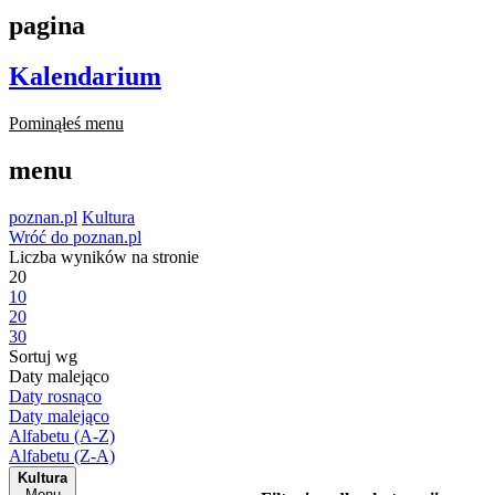
pagina
Kalendarium
Pominąłeś menu
menu
poznan.pl
Kultura
Wróć do poznan.pl
Liczba wyników na stronie
20
10
20
30
Sortuj wg
Daty malejąco
Daty rosnąco
Daty malejąco
Alfabetu (A-Z)
Alfabetu (Z-A)
Kultura
Menu