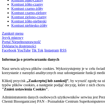
Kontrast biało-czarny
Kontrast żółto-czarny
Kontrast czarno-żółty
Kontrast czarno-zielony
Kontrast zielono-czarny
Kontrast żółto-niebieski
Kontrast niebiesko-żółty
Zamknij menu
Język migowy
Portal Niepełnosprawność
Deklaracja dostępności
Facebook
YouTube
Tik Tok
Instagram
RSS
Informacja o przetwarzaniu danych
Nasz serwis używa plików cookies. Wykorzystujemy je w celu świa
korzystanie z narzędzi analitycznych oraz udostępnianie funkcji me
Kliknij przycisk
„Zaakceptuj lub zamknij”
, by wyrazić zgodę na u
typów plików cookies, a następnie podjąć decyzję, które z nich chce
"Zmień ustawienia Cookies"
.
Administratorem danych osobowych użytkowników serwisu jest Prezyd
Chemii Bioorganicznej PAN - Poznańskie Centrum Superkomputerow