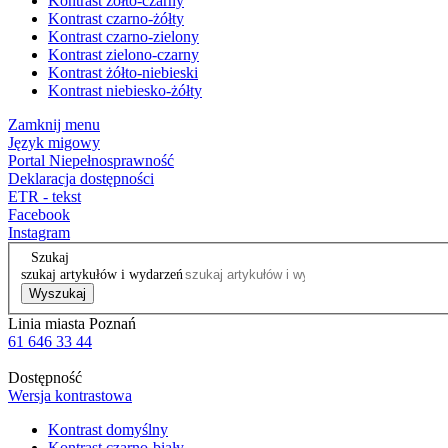
Kontrast żółto-czarny
Kontrast czarno-żółty
Kontrast czarno-zielony
Kontrast zielono-czarny
Kontrast żółto-niebieski
Kontrast niebiesko-żółty
Zamknij menu
Język migowy
Portal Niepełnosprawność
Deklaracja dostępności
ETR - tekst
Facebook
Instagram
Szukaj
szukaj artykułów i wydarzeń
Wyszukaj
Linia miasta Poznań
61 646 33 44
Dostępność
Wersja kontrastowa
Kontrast domyślny
Kontrast czarno-biały