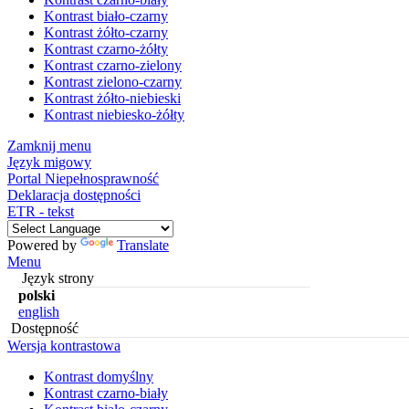
Kontrast biało-czarny
Kontrast żółto-czarny
Kontrast czarno-żółty
Kontrast czarno-zielony
Kontrast zielono-czarny
Kontrast żółto-niebieski
Kontrast niebiesko-żółty
Zamknij menu
Język migowy
Portal Niepełnosprawność
Deklaracja dostępności
ETR - tekst
Powered by
Translate
Menu
Język strony
polski
english
Dostępność
Wersja kontrastowa
Kontrast domyślny
Kontrast czarno-biały