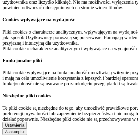
użytkownika oraz liczydło kliknięć. Nie ma możliwości wyłączenia t
powinien odtwarzać udostępnionych na stronie wideo filmów.
Cookies wpływające na wydajność
Pliki cookies o charakterze analitycznym, wpływającym na wydajność zb
jaki sposób Użytkownicy poruszają się po serwisie. Pomagają w ide
przyjazną i intuicyjną dla użytkownika.
Pliki cookie o charakterze analitycznym i wpływające na wydajność
Funkcjonalne pliki
Pliki cookie wpływające na funkcjonalność umożliwiają witrynie p
i mają na celu umożliwienie korzystania z lepszych i bardziej sperso
funkcjonalność nie są usuwane po zamknięciu przeglądarki i są trw
Niezbędne pliki cookies
Te pliki cookie są niezbędne do tego, aby umożliwić prawidłowe poru
preferencji prywatności lub zapewnienie bezpieczeństwa i nie mogą b
działać poprawnie. Niezbędne pliki cookie nie są przechowywane w 
Ustawienia
Zaakceptuj