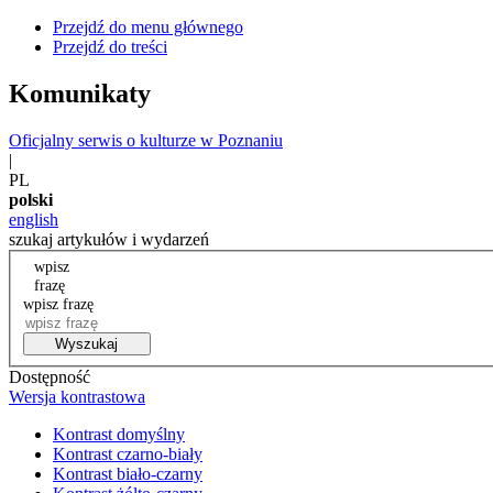
Przejdź do menu głównego
Przejdź do treści
Komunikaty
Oficjalny serwis o kulturze w Poznaniu
|
PL
polski
english
szukaj artykułów i wydarzeń
wpisz
frazę
wpisz frazę
Wyszukaj
Dostępność
Wersja kontrastowa
Kontrast domyślny
Kontrast czarno-biały
Kontrast biało-czarny