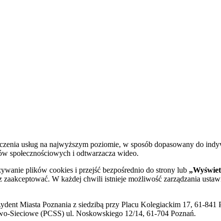
dczenia usług na najwyższym poziomie, w sposób dopasowany do indy
diów społecznościowych i odtwarzacza wideo.
żywanie plików cookies i przejść bezpośrednio do strony lub
„Wyświetl
sz zaakceptować. W każdej chwili istnieje możliwość zarządzania ustaw
ent Miasta Poznania z siedzibą przy Placu Kolegiackim 17, 61-841 P
o-Sieciowe (PCSS) ul. Noskowskiego 12/14, 61-704 Poznań.