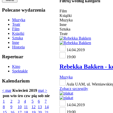
Filtruj według kategorii
Polecane wydarzenia
Film
Książki
Muzyka
Muzyka
Teatr
Inne
Film
Sztuka
Książki
Teatr
Sztuka
Inne
Historia
14.04.2019
Repertuar
19:00
Rebekka Bakken - k
Kino
Spektakle
Muzyka
Kalendarium
Aula UAM, ul. Wieniawskie
Zobacz szczegóły
< mar
Kwiecień 2019
maj >
pon
wto
śro
czw
pią
sob
nie
1
2
3
4
5
6
7
14.04.2019
8
9
10
11
12
13
14
19:00
15
16
17
18
19
20
21