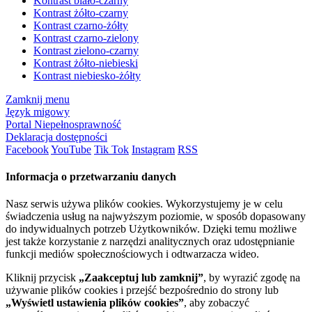
Kontrast biało-czarny
Kontrast żółto-czarny
Kontrast czarno-żółty
Kontrast czarno-zielony
Kontrast zielono-czarny
Kontrast żółto-niebieski
Kontrast niebiesko-żółty
Zamknij menu
Język migowy
Portal Niepełnosprawność
Deklaracja dostępności
Facebook
YouTube
Tik Tok
Instagram
RSS
Informacja o przetwarzaniu danych
Nasz serwis używa plików cookies. Wykorzystujemy je w celu
świadczenia usług na najwyższym poziomie, w sposób dopasowany
do indywidualnych potrzeb Użytkowników. Dzięki temu możliwe
jest także korzystanie z narzędzi analitycznych oraz udostępnianie
funkcji mediów społecznościowych i odtwarzacza wideo.
Kliknij przycisk
„Zaakceptuj lub zamknij”
, by wyrazić zgodę na
używanie plików cookies i przejść bezpośrednio do strony lub
„Wyświetl ustawienia plików cookies”
, aby zobaczyć