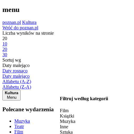
menu
poznan.pl
Kultura
Wróć do poznan.pl
Liczba wyników na stronie
20
10
20
30
Sortuj wg
Daty malejąco
Daty rosnąco
Daty malejąco
Alfabetu (A-Z)
Alfabetu (Z-A)
Kultura
Menu
Filtruj według kategorii
Polecane wydarzenia
Film
Książki
Muzyka
Muzyka
Teatr
Inne
Film
Sztuka