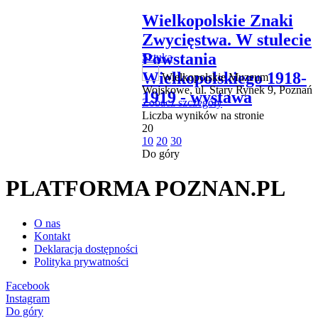
Wielkopolskie Znaki
Zwycięstwa. W stulecie
Powstania
Sztuka
Wielkopolskiego 1918-
Wielkopolskie Muzeum
Wojskowe, ul. Stary Rynek 9, Poznań
1919 - wystawa
Zobacz szczegóły
Liczba wyników na stronie
20
10
20
30
Do góry
PLATFORMA POZNAN.PL
O nas
Kontakt
Deklaracja dostępności
Polityka prywatności
Facebook
Instagram
Do góry