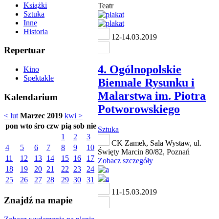
Książki
Teatr
Sztuka
Inne
Historia
12-14.03.2019
Repertuar
4. Ogólnopolskie
Kino
Spektakle
Biennale Rysunku i
Malarstwa im. Piotra
Kalendarium
Potworowskiego
< lut
Marzec 2019
kwi >
pon
wto
śro
czw
pią
sob
nie
Sztuka
1
2
3
CK Zamek, Sala Wystaw, ul.
4
5
6
7
8
9
10
Święty Marcin 80/82, Poznań
11
12
13
14
15
16
17
Zobacz szczegóły
18
19
20
21
22
23
24
25
26
27
28
29
30
31
11-15.03.2019
Znajdź na mapie