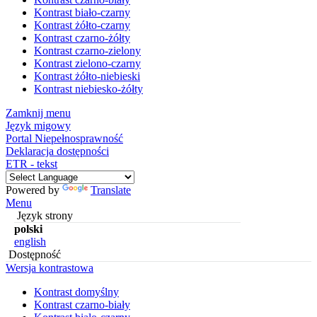
Kontrast biało-czarny
Kontrast żółto-czarny
Kontrast czarno-żółty
Kontrast czarno-zielony
Kontrast zielono-czarny
Kontrast żółto-niebieski
Kontrast niebiesko-żółty
Zamknij menu
Język migowy
Portal Niepełnosprawność
Deklaracja dostępności
ETR - tekst
Powered by
Translate
Menu
Język strony
polski
english
Dostępność
Wersja kontrastowa
Kontrast domyślny
Kontrast czarno-biały