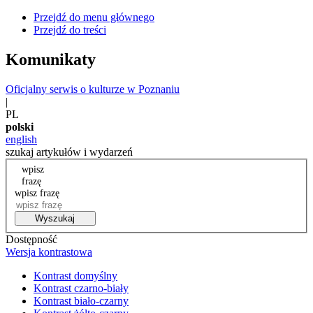
Przejdź do menu głównego
Przejdź do treści
Komunikaty
Oficjalny serwis o kulturze w Poznaniu
|
PL
polski
english
szukaj artykułów i wydarzeń
wpisz
frazę
wpisz frazę
Wyszukaj
Dostępność
Wersja kontrastowa
Kontrast domyślny
Kontrast czarno-biały
Kontrast biało-czarny