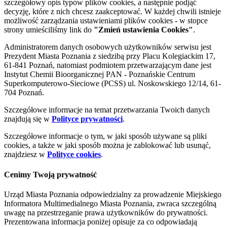
szczegółowy opis typów plików cookies, a następnie podjąć
decyzję, które z nich chcesz zaakceptować. W każdej chwili istnieje
możliwość zarządzania ustawieniami plików cookies - w stopce
strony umieściliśmy link do
"Zmień ustawienia Cookies"
.
Administratorem danych osobowych użytkowników serwisu jest
Prezydent Miasta Poznania z siedzibą przy Placu Kolegiackim 17,
61-841 Poznań, natomiast podmiotem przetwarzającym dane jest
Instytut Chemii Bioorganicznej PAN - Poznańskie Centrum
Superkomputerowo-Sieciowe (PCSS) ul. Noskowskiego 12/14, 61-
704 Poznań.
Szczegółowe informacje na temat przetwarzania Twoich danych
znajdują się w
Polityce prywatności
.
Szczegółowe informacje o tym, w jaki sposób używane są pliki
cookies, a także w jaki sposób można je zablokować lub usunąć,
znajdziesz w
Polityce cookies
.
Cenimy Twoją prywatność
Urząd Miasta Poznania odpowiedzialny za prowadzenie Miejskiego
Informatora Multimedialnego Miasta Poznania, zwraca szczególną
uwagę na przestrzeganie prawa użytkowników do prywatności.
Prezentowana informacja poniżej opisuje za co odpowiadają