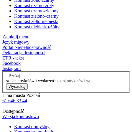
Kontrast żółto-czarny
Kontrast czarno-żółty
Kontrast czarno-zielony
Kontrast zielono-czarny
Kontrast żółto-niebieski
Kontrast niebiesko-żółty
Zamknij menu
Język migowy
Portal Niepełnosprawność
Deklaracja dostępności
ETR - tekst
Facebook
Instagram
Szukaj
szukaj artykułów i wydarzeń
Wyszukaj
Linia miasta Poznań
61 646 33 44
Dostępność
Wersja kontrastowa
Kontrast domyślny
Kontrast czarno-biały