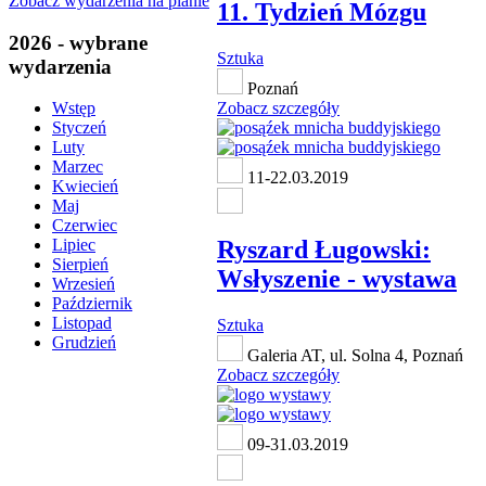
Zobacz wydarzenia na planie
11. Tydzień Mózgu
2026 - wybrane
Sztuka
wydarzenia
Poznań
Zobacz szczegóły
Wstęp
Styczeń
Luty
Marzec
11-22.03.2019
Kwiecień
Maj
Czerwiec
Ryszard Ługowski:
Lipiec
Sierpień
Wsłyszenie - wystawa
Wrzesień
Październik
Listopad
Sztuka
Grudzień
Galeria AT, ul. Solna 4, Poznań
Zobacz szczegóły
09-31.03.2019