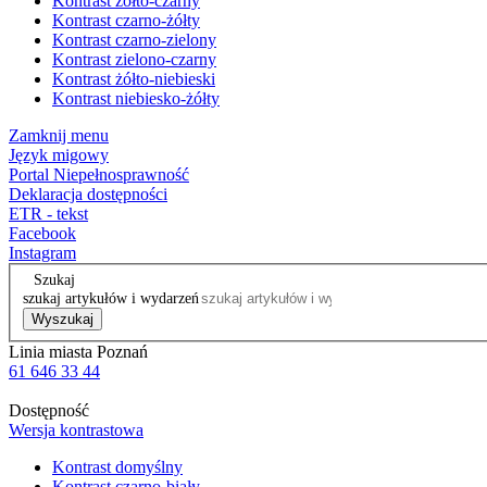
Kontrast żółto-czarny
Kontrast czarno-żółty
Kontrast czarno-zielony
Kontrast zielono-czarny
Kontrast żółto-niebieski
Kontrast niebiesko-żółty
Zamknij menu
Język migowy
Portal Niepełnosprawność
Deklaracja dostępności
ETR - tekst
Facebook
Instagram
Szukaj
szukaj artykułów i wydarzeń
Wyszukaj
Linia miasta Poznań
61 646 33 44
Dostępność
Wersja kontrastowa
Kontrast domyślny
Kontrast czarno-biały