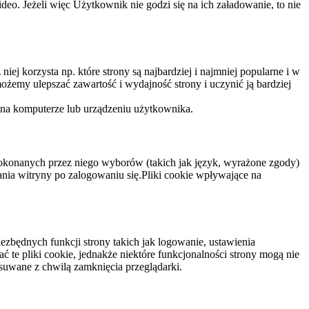
eo. Jeżeli więc Użytkownik nie godzi się na ich załadowanie, to nie
niej korzysta np. które strony są najbardziej i najmniej popularne i w
żemy ulepszać zawartość i wydajność strony i uczynić ją bardziej
 na komputerze lub urządzeniu użytkownika.
dokonanych przez niego wyborów (takich jak język, wyrażone zgody)
wania witryny po zalogowaniu się.Pliki cookie wpływające na
ezbędnych funkcji strony takich jak logowanie, ustawienia
 te pliki cookie, jednakże niektóre funkcjonalności strony mogą nie
suwane z chwilą zamknięcia przeglądarki.