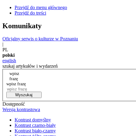
Przejdź do menu głównego
Przejdź do treści
Komunikaty
Oficjalny serwis o kulturze w Poznaniu
|
PL
polski
english
szukaj artykułów i wydarzeń
wpisz
frazę
wpisz frazę
Wyszukaj
Dostępność
Wersja kontrastowa
Kontrast domyślny
Kontrast czarno-biały
Kontrast biało-czarny