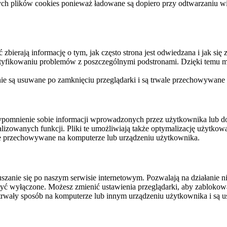
ych plików cookies ponieważ ładowane są dopiero przy odtwarzaniu wid
ierają informację o tym, jak często strona jest odwiedzana i jak się z 
ntyfikowaniu problemów z poszczególnymi podstronami. Dzięki temu mo
 nie są usuwane po zamknięciu przeglądarki i są trwale przechowywane
rzypomnienie sobie informacji wprowadzonych przez użytkownika lub 
nalizowanych funkcji. Pliki te umożliwiają także optymalizację użytko
ale przechowywane na komputerze lub urządzeniu użytkownika.
szanie się po naszym serwisie internetowym. Pozwalają na działanie ni
yć wyłączone. Możesz zmienić ustawienia przeglądarki, aby zablokować
trwały sposób na komputerze lub innym urządzeniu użytkownika i są u