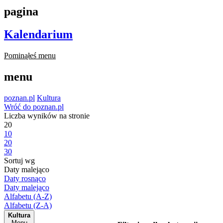
pagina
Kalendarium
Pominąłeś menu
menu
poznan.pl
Kultura
Wróć do poznan.pl
Liczba wyników na stronie
20
10
20
30
Sortuj wg
Daty malejąco
Daty rosnąco
Daty malejąco
Alfabetu (A-Z)
Alfabetu (Z-A)
Kultura
Menu