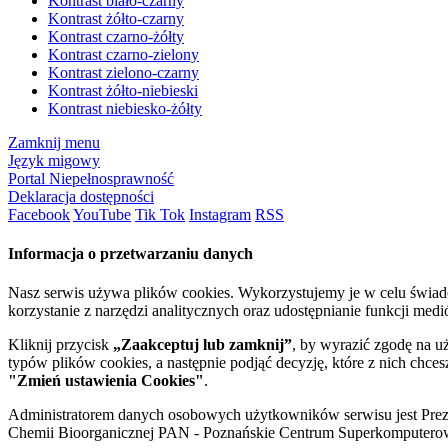
Kontrast biało-czarny
Kontrast żółto-czarny
Kontrast czarno-żółty
Kontrast czarno-zielony
Kontrast zielono-czarny
Kontrast żółto-niebieski
Kontrast niebiesko-żółty
Zamknij menu
Język migowy
Portal Niepełnosprawność
Deklaracja dostępności
Facebook
YouTube
Tik Tok
Instagram
RSS
Informacja o przetwarzaniu danych
Nasz serwis używa plików cookies. Wykorzystujemy je w celu świa
korzystanie z narzędzi analitycznych oraz udostępnianie funkcji me
Kliknij przycisk
„Zaakceptuj lub zamknij”
, by wyrazić zgodę na u
typów plików cookies, a następnie podjąć decyzję, które z nich chce
"Zmień ustawienia Cookies"
.
Administratorem danych osobowych użytkowników serwisu jest Prezyd
Chemii Bioorganicznej PAN - Poznańskie Centrum Superkomputerow