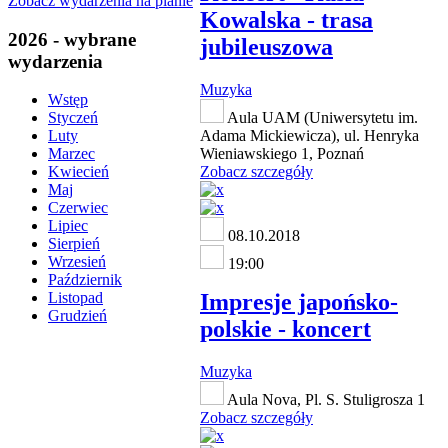
Zobacz wydarzenia na planie
Kowalska - trasa
2026 - wybrane
jubileuszowa
wydarzenia
Muzyka
Wstęp
Aula UAM (Uniwersytetu im.
Styczeń
Adama Mickiewicza), ul. Henryka
Luty
Wieniawskiego 1, Poznań
Marzec
Zobacz szczegóły
Kwiecień
Maj
Czerwiec
Lipiec
08.10.2018
Sierpień
Wrzesień
19:00
Październik
Impresje japońsko-
Listopad
Grudzień
polskie - koncert
Muzyka
Aula Nova, Pl. S. Stuligrosza 1
Zobacz szczegóły