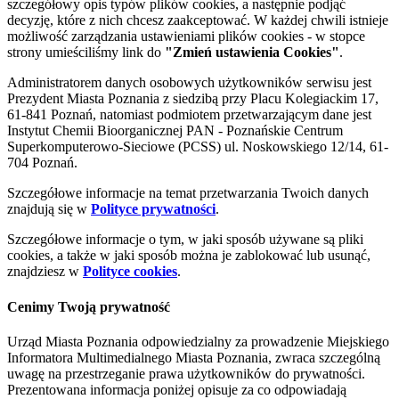
szczegółowy opis typów plików cookies, a następnie podjąć
decyzję, które z nich chcesz zaakceptować. W każdej chwili istnieje
możliwość zarządzania ustawieniami plików cookies - w stopce
strony umieściliśmy link do
"Zmień ustawienia Cookies"
.
Administratorem danych osobowych użytkowników serwisu jest
Prezydent Miasta Poznania z siedzibą przy Placu Kolegiackim 17,
61-841 Poznań, natomiast podmiotem przetwarzającym dane jest
Instytut Chemii Bioorganicznej PAN - Poznańskie Centrum
Superkomputerowo-Sieciowe (PCSS) ul. Noskowskiego 12/14, 61-
704 Poznań.
Szczegółowe informacje na temat przetwarzania Twoich danych
znajdują się w
Polityce prywatności
.
Szczegółowe informacje o tym, w jaki sposób używane są pliki
cookies, a także w jaki sposób można je zablokować lub usunąć,
znajdziesz w
Polityce cookies
.
Cenimy Twoją prywatność
Urząd Miasta Poznania odpowiedzialny za prowadzenie Miejskiego
Informatora Multimedialnego Miasta Poznania, zwraca szczególną
uwagę na przestrzeganie prawa użytkowników do prywatności.
Prezentowana informacja poniżej opisuje za co odpowiadają