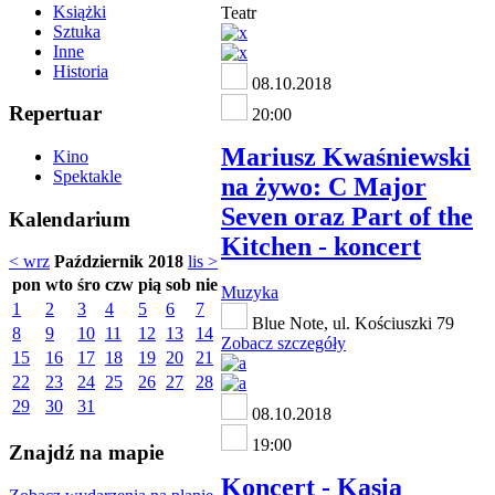
Książki
Teatr
Sztuka
Inne
Historia
08.10.2018
Repertuar
20:00
Mariusz Kwaśniewski
Kino
Spektakle
na żywo: C Major
Seven oraz Part of the
Kalendarium
Kitchen - koncert
< wrz
Październik 2018
lis >
pon
wto
śro
czw
pią
sob
nie
Muzyka
1
2
3
4
5
6
7
Blue Note, ul. Kościuszki 79
8
9
10
11
12
13
14
Zobacz szczegóły
15
16
17
18
19
20
21
22
23
24
25
26
27
28
29
30
31
08.10.2018
19:00
Znajdź na mapie
Koncert - Kasia