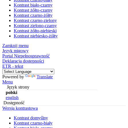
Kontrast biało-czarny
Kontrast żółto-czarny
Kontrast czarno-żółty
Kontrast czarno-zielony
Kontrast zielono-czarny
Kontrast żółto-niebieski
Kontrast niebiesko-żółty
Zamknij menu
Język migowy
Portal Niepełnosprawność
Deklaracja dostępności
ETR - tekst
Powered by
Translate
Menu
Język strony
polski
english
Dostępność
Wersja kontrastowa
Kontrast domyślny
Kontrast czarno-biały