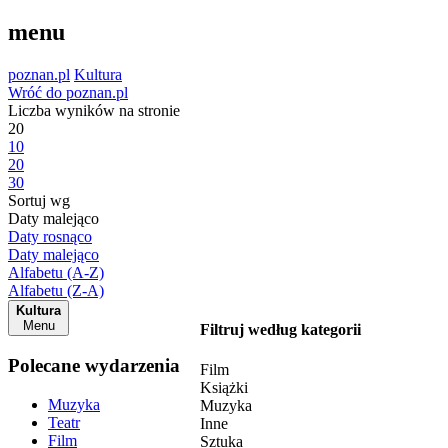
menu
poznan.pl
Kultura
Wróć do poznan.pl
Liczba wyników na stronie
20
10
20
30
Sortuj wg
Daty malejąco
Daty rosnąco
Daty malejąco
Alfabetu (A-Z)
Alfabetu (Z-A)
Kultura
Menu
Filtruj według kategorii
Polecane wydarzenia
Film
Książki
Muzyka
Muzyka
Teatr
Inne
Film
Sztuka