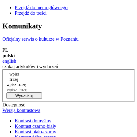
Przejdź do menu głównego
Przejdź do treści
Komunikaty
Oficjalny serwis o kulturze w Poznaniu
|
PL
polski
english
szukaj artykułów i wydarzeń
wpisz
frazę
wpisz frazę
Wyszukaj
Dostępność
Wersja kontrastowa
Kontrast domyślny
Kontrast czarno-biały
Kontrast biało-czarny