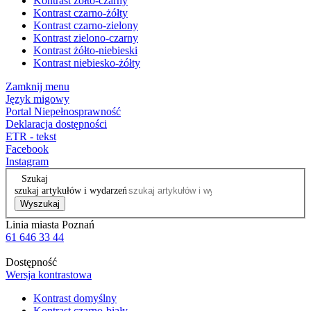
Kontrast żółto-czarny
Kontrast czarno-żółty
Kontrast czarno-zielony
Kontrast zielono-czarny
Kontrast żółto-niebieski
Kontrast niebiesko-żółty
Zamknij menu
Język migowy
Portal Niepełnosprawność
Deklaracja dostępności
ETR - tekst
Facebook
Instagram
Szukaj
szukaj artykułów i wydarzeń
Wyszukaj
Linia miasta Poznań
61 646 33 44
Dostępność
Wersja kontrastowa
Kontrast domyślny
Kontrast czarno-biały