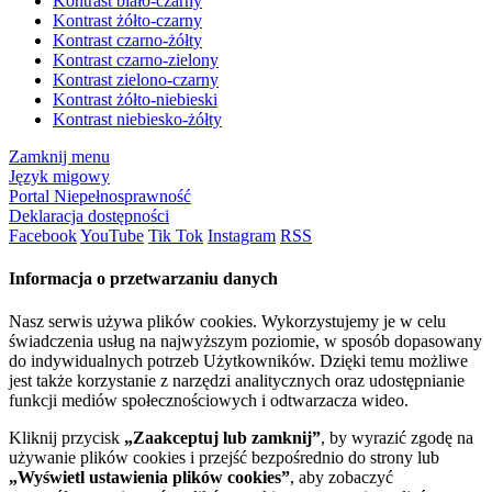
Kontrast biało-czarny
Kontrast żółto-czarny
Kontrast czarno-żółty
Kontrast czarno-zielony
Kontrast zielono-czarny
Kontrast żółto-niebieski
Kontrast niebiesko-żółty
Zamknij menu
Język migowy
Portal Niepełnosprawność
Deklaracja dostępności
Facebook
YouTube
Tik Tok
Instagram
RSS
Informacja o przetwarzaniu danych
Nasz serwis używa plików cookies. Wykorzystujemy je w celu
świadczenia usług na najwyższym poziomie, w sposób dopasowany
do indywidualnych potrzeb Użytkowników. Dzięki temu możliwe
jest także korzystanie z narzędzi analitycznych oraz udostępnianie
funkcji mediów społecznościowych i odtwarzacza wideo.
Kliknij przycisk
„Zaakceptuj lub zamknij”
, by wyrazić zgodę na
używanie plików cookies i przejść bezpośrednio do strony lub
„Wyświetl ustawienia plików cookies”
, aby zobaczyć