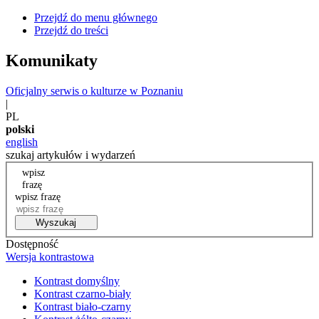
Przejdź do menu głównego
Przejdź do treści
Komunikaty
Oficjalny serwis o kulturze w Poznaniu
|
PL
polski
english
szukaj artykułów i wydarzeń
wpisz
frazę
wpisz frazę
Wyszukaj
Dostępność
Wersja kontrastowa
Kontrast domyślny
Kontrast czarno-biały
Kontrast biało-czarny