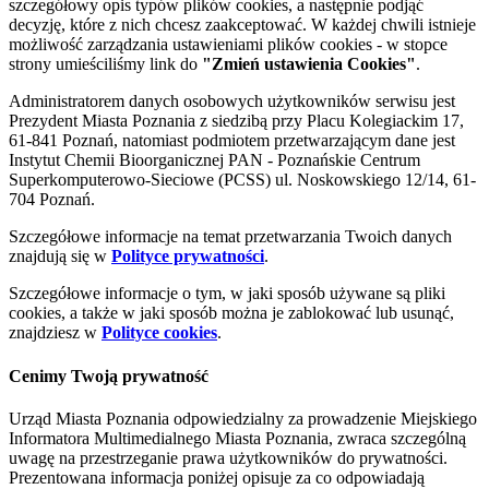
szczegółowy opis typów plików cookies, a następnie podjąć
decyzję, które z nich chcesz zaakceptować. W każdej chwili istnieje
możliwość zarządzania ustawieniami plików cookies - w stopce
strony umieściliśmy link do
"Zmień ustawienia Cookies"
.
Administratorem danych osobowych użytkowników serwisu jest
Prezydent Miasta Poznania z siedzibą przy Placu Kolegiackim 17,
61-841 Poznań, natomiast podmiotem przetwarzającym dane jest
Instytut Chemii Bioorganicznej PAN - Poznańskie Centrum
Superkomputerowo-Sieciowe (PCSS) ul. Noskowskiego 12/14, 61-
704 Poznań.
Szczegółowe informacje na temat przetwarzania Twoich danych
znajdują się w
Polityce prywatności
.
Szczegółowe informacje o tym, w jaki sposób używane są pliki
cookies, a także w jaki sposób można je zablokować lub usunąć,
znajdziesz w
Polityce cookies
.
Cenimy Twoją prywatność
Urząd Miasta Poznania odpowiedzialny za prowadzenie Miejskiego
Informatora Multimedialnego Miasta Poznania, zwraca szczególną
uwagę na przestrzeganie prawa użytkowników do prywatności.
Prezentowana informacja poniżej opisuje za co odpowiadają