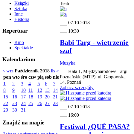
Książki
Teatr
Sztuka
Inne
Historia
07.10.2018
Repertuar
10:30
Babi Targ - wietrzenie
Kino
Spektakle
szaf
Kalendarium
Muzyka
< wrz
Październik 2018
lis >
Hala 1, Międzynarodowe Targi
Poznańskie (MTP), ul. Głogowska
pon
wto
śro
czw
pią
sob
nie
14, Poznań
1
2
3
4
5
6
7
Zobacz szczegóły
8
9
10
11
12
13
14
15
16
17
18
19
20
21
22
23
24
25
26
27
28
07.10.2018
29
30
31
16:00
Znajdź na mapie
Festiwal ¿QUÉ PASA?