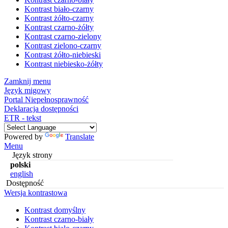
Kontrast biało-czarny
Kontrast żółto-czarny
Kontrast czarno-żółty
Kontrast czarno-zielony
Kontrast zielono-czarny
Kontrast żółto-niebieski
Kontrast niebiesko-żółty
Zamknij menu
Język migowy
Portal Niepełnosprawność
Deklaracja dostępności
ETR - tekst
Powered by
Translate
Menu
Język strony
polski
english
Dostępność
Wersja kontrastowa
Kontrast domyślny
Kontrast czarno-biały