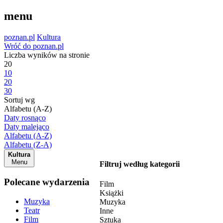
menu
poznan.pl
Kultura
Wróć do poznan.pl
Liczba wyników na stronie
20
10
20
30
Sortuj wg
Alfabetu (A-Z)
Daty rosnąco
Daty malejąco
Alfabetu (A-Z)
Alfabetu (Z-A)
Kultura
Menu
Filtruj według kategorii
Polecane wydarzenia
Film
Książki
Muzyka
Muzyka
Teatr
Inne
Film
Sztuka