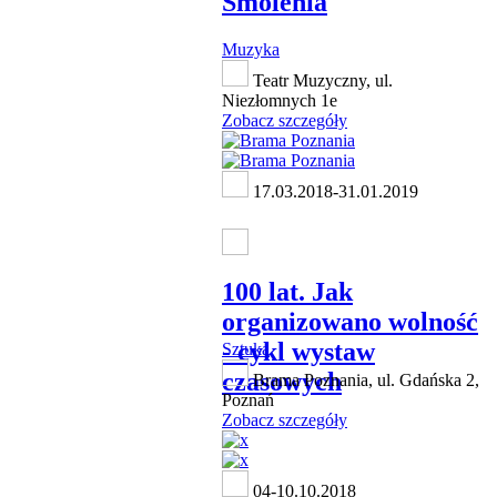
Smolenia
Muzyka
Teatr Muzyczny, ul.
Niezłomnych 1e
Zobacz szczegóły
17.03.2018-31.01.2019
100 lat. Jak
organizowano wolność
- cykl wystaw
Sztuka
czasowych
Brama Poznania, ul. Gdańska 2,
Poznań
Zobacz szczegóły
04-10.10.2018