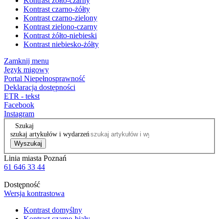
Kontrast żółto-czarny
Kontrast czarno-żółty
Kontrast czarno-zielony
Kontrast zielono-czarny
Kontrast żółto-niebieski
Kontrast niebiesko-żółty
Zamknij menu
Język migowy
Portal Niepełnosprawność
Deklaracja dostępności
ETR - tekst
Facebook
Instagram
Szukaj
szukaj artykułów i wydarzeń
Wyszukaj
Linia miasta Poznań
61 646 33 44
Dostępność
Wersja kontrastowa
Kontrast domyślny
Kontrast czarno-biały