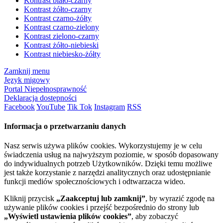
Kontrast biało-czarny
Kontrast żółto-czarny
Kontrast czarno-żółty
Kontrast czarno-zielony
Kontrast zielono-czarny
Kontrast żółto-niebieski
Kontrast niebiesko-żółty
Zamknij menu
Język migowy
Portal Niepełnosprawność
Deklaracja dostępności
Facebook
YouTube
Tik Tok
Instagram
RSS
Informacja o przetwarzaniu danych
Nasz serwis używa plików cookies. Wykorzystujemy je w celu
świadczenia usług na najwyższym poziomie, w sposób dopasowany
do indywidualnych potrzeb Użytkowników. Dzięki temu możliwe
jest także korzystanie z narzędzi analitycznych oraz udostępnianie
funkcji mediów społecznościowych i odtwarzacza wideo.
Kliknij przycisk
„Zaakceptuj lub zamknij”
, by wyrazić zgodę na
używanie plików cookies i przejść bezpośrednio do strony lub
„Wyświetl ustawienia plików cookies”
, aby zobaczyć