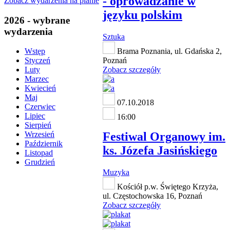
- oprowadzanie w
Zobacz wydarzenia na planie
języku polskim
2026 - wybrane
wydarzenia
Sztuka
Brama Poznania, ul. Gdańska 2,
Wstęp
Poznań
Styczeń
Zobacz szczegóły
Luty
Marzec
Kwiecień
Maj
07.10.2018
Czerwiec
Lipiec
16:00
Sierpień
Festiwal Organowy im.
Wrzesień
Październik
ks. Józefa Jasińskiego
Listopad
Grudzień
Muzyka
Kościół p.w. Świętego Krzyża,
ul. Częstochowska 16, Poznań
Zobacz szczegóły