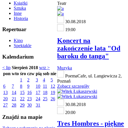
Książki
Teatr
Sztuka
Inne
Historia
30.08.2018
Repertuar
19:00
Koncert na
Kino
Spektakle
zakończenie lata "Od
baroku do tanga"
Kalendarium
< lip
Sierpień 2018
wrz >
Muzyka
pon
wto
śro
czw
pią
sob
nie
PoemaCafe, ul. Langiewicza 2,
1
2
3
4
5
Poznań
6
7
8
9
10
11
12
Zobacz szczegóły
13
14
15
16
17
18
19
20
21
22
23
24
25
26
30.08.2018
27
28
29
30
31
20:00
Znajdź na mapie
Tres Hombres - piękne