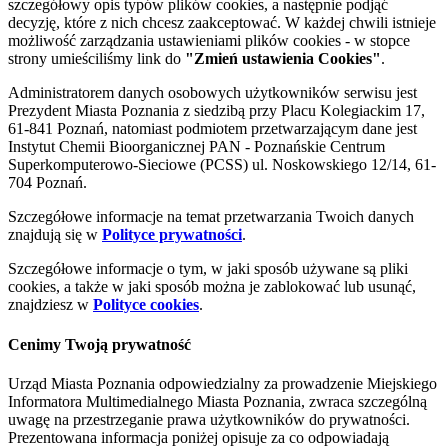
szczegółowy opis typów plików cookies, a następnie podjąć
decyzję, które z nich chcesz zaakceptować. W każdej chwili istnieje
możliwość zarządzania ustawieniami plików cookies - w stopce
strony umieściliśmy link do
"Zmień ustawienia Cookies"
.
Administratorem danych osobowych użytkowników serwisu jest
Prezydent Miasta Poznania z siedzibą przy Placu Kolegiackim 17,
61-841 Poznań, natomiast podmiotem przetwarzającym dane jest
Instytut Chemii Bioorganicznej PAN - Poznańskie Centrum
Superkomputerowo-Sieciowe (PCSS) ul. Noskowskiego 12/14, 61-
704 Poznań.
Szczegółowe informacje na temat przetwarzania Twoich danych
znajdują się w
Polityce prywatności
.
Szczegółowe informacje o tym, w jaki sposób używane są pliki
cookies, a także w jaki sposób można je zablokować lub usunąć,
znajdziesz w
Polityce cookies
.
Cenimy Twoją prywatność
Urząd Miasta Poznania odpowiedzialny za prowadzenie Miejskiego
Informatora Multimedialnego Miasta Poznania, zwraca szczególną
uwagę na przestrzeganie prawa użytkowników do prywatności.
Prezentowana informacja poniżej opisuje za co odpowiadają