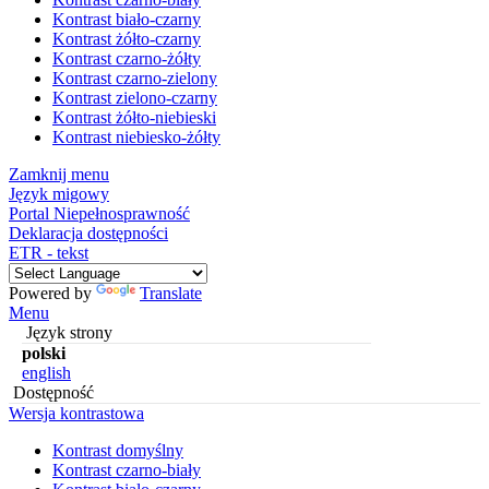
Kontrast biało-czarny
Kontrast żółto-czarny
Kontrast czarno-żółty
Kontrast czarno-zielony
Kontrast zielono-czarny
Kontrast żółto-niebieski
Kontrast niebiesko-żółty
Zamknij menu
Język migowy
Portal Niepełnosprawność
Deklaracja dostępności
ETR - tekst
Powered by
Translate
Menu
Język strony
polski
english
Dostępność
Wersja kontrastowa
Kontrast domyślny
Kontrast czarno-biały