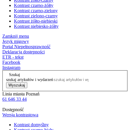
Kontrast żółto-czarny
Kontrast czarno-żółty
Kontrast czarno-zielony
Kontrast zielono-czarny
Kontrast żółto-niebieski
Kontrast niebiesko-żółty
Zamknij menu
Język migowy
Portal Niepełnosprawność
Deklaracja dostępności
ETR - tekst
Facebook
Instagram
Szukaj
szukaj artykułów i wydarzeń
Wyszukaj
Linia miasta Poznań
61 646 33 44
Dostępność
Wersja kontrastowa
Kontrast domyślny
Kontrast czarno-biały