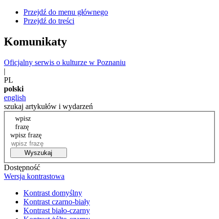
Przejdź do menu głównego
Przejdź do treści
Komunikaty
Oficjalny serwis o kulturze w Poznaniu
|
PL
polski
english
szukaj artykułów i wydarzeń
wpisz
frazę
wpisz frazę
Wyszukaj
Dostępność
Wersja kontrastowa
Kontrast domyślny
Kontrast czarno-biały
Kontrast biało-czarny