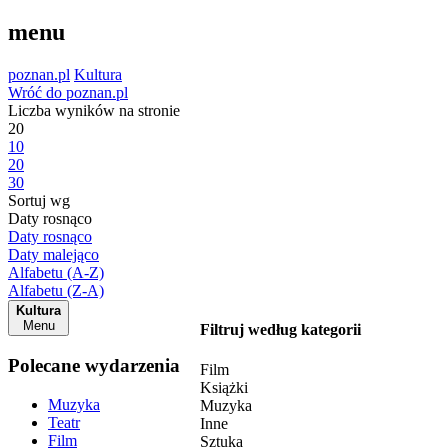
menu
poznan.pl
Kultura
Wróć do poznan.pl
Liczba wyników na stronie
20
10
20
30
Sortuj wg
Daty rosnąco
Daty rosnąco
Daty malejąco
Alfabetu (A-Z)
Alfabetu (Z-A)
Kultura
Menu
Filtruj według kategorii
Polecane wydarzenia
Film
Książki
Muzyka
Muzyka
Teatr
Inne
Film
Sztuka