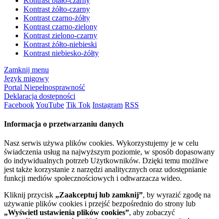
Kontrast biało-czarny
Kontrast żółto-czarny
Kontrast czarno-żółty
Kontrast czarno-zielony
Kontrast zielono-czarny
Kontrast żółto-niebieski
Kontrast niebiesko-żółty
Zamknij menu
Język migowy
Portal Niepełnosprawność
Deklaracja dostępności
Facebook
YouTube
Tik Tok
Instagram
RSS
Informacja o przetwarzaniu danych
Nasz serwis używa plików cookies. Wykorzystujemy je w celu
świadczenia usług na najwyższym poziomie, w sposób dopasowany
do indywidualnych potrzeb Użytkowników. Dzięki temu możliwe
jest także korzystanie z narzędzi analitycznych oraz udostępnianie
funkcji mediów społecznościowych i odtwarzacza wideo.
Kliknij przycisk
„Zaakceptuj lub zamknij”
, by wyrazić zgodę na
używanie plików cookies i przejść bezpośrednio do strony lub
„Wyświetl ustawienia plików cookies”
, aby zobaczyć