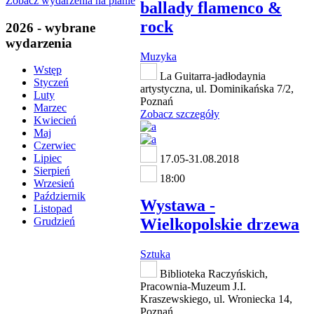
Zobacz wydarzenia na planie
ballady flamenco &
rock
2026 - wybrane
wydarzenia
Muzyka
Wstęp
La Guitarra-jadłodaynia
Styczeń
artystyczna, ul. Dominikańska 7/2,
Luty
Poznań
Marzec
Zobacz szczegóły
Kwiecień
Maj
Czerwiec
Lipiec
17.05-31.08.2018
Sierpień
18:00
Wrzesień
Październik
Wystawa -
Listopad
Wielkopolskie drzewa
Grudzień
Sztuka
Biblioteka Raczyńskich,
Pracownia-Muzeum J.I.
Kraszewskiego, ul. Wroniecka 14,
Poznań