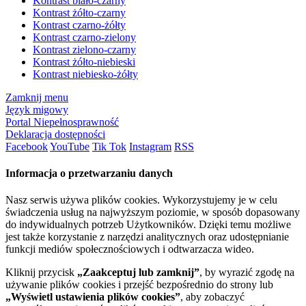
Kontrast biało-czarny
Kontrast żółto-czarny
Kontrast czarno-żółty
Kontrast czarno-zielony
Kontrast zielono-czarny
Kontrast żółto-niebieski
Kontrast niebiesko-żółty
Zamknij menu
Język migowy
Portal Niepełnosprawność
Deklaracja dostępności
Facebook
YouTube
Tik Tok
Instagram
RSS
Informacja o przetwarzaniu danych
Nasz serwis używa plików cookies. Wykorzystujemy je w celu
świadczenia usług na najwyższym poziomie, w sposób dopasowany
do indywidualnych potrzeb Użytkowników. Dzięki temu możliwe
jest także korzystanie z narzędzi analitycznych oraz udostępnianie
funkcji mediów społecznościowych i odtwarzacza wideo.
Kliknij przycisk
„Zaakceptuj lub zamknij”
, by wyrazić zgodę na
używanie plików cookies i przejść bezpośrednio do strony lub
„Wyświetl ustawienia plików cookies”
, aby zobaczyć