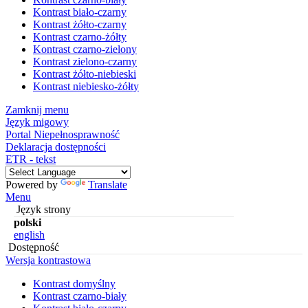
Kontrast biało-czarny
Kontrast żółto-czarny
Kontrast czarno-żółty
Kontrast czarno-zielony
Kontrast zielono-czarny
Kontrast żółto-niebieski
Kontrast niebiesko-żółty
Zamknij menu
Język migowy
Portal Niepełnosprawność
Deklaracja dostępności
ETR - tekst
Powered by
Translate
Menu
Język strony
polski
english
Dostępność
Wersja kontrastowa
Kontrast domyślny
Kontrast czarno-biały