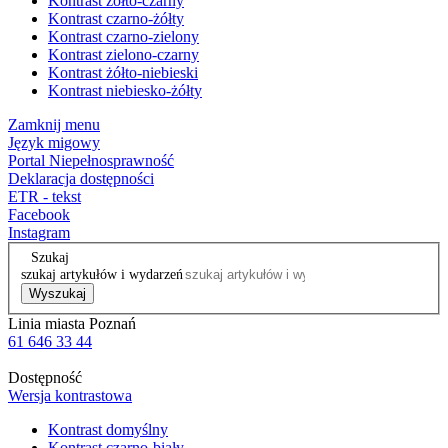
Kontrast żółto-czarny
Kontrast czarno-żółty
Kontrast czarno-zielony
Kontrast zielono-czarny
Kontrast żółto-niebieski
Kontrast niebiesko-żółty
Zamknij menu
Język migowy
Portal Niepełnosprawność
Deklaracja dostępności
ETR - tekst
Facebook
Instagram
Szukaj
szukaj artykułów i wydarzeń
Wyszukaj
Linia miasta Poznań
61 646 33 44
Dostępność
Wersja kontrastowa
Kontrast domyślny
Kontrast czarno-biały