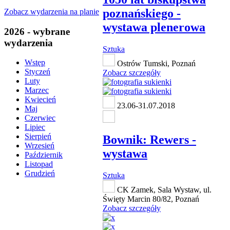
poznańskiego -
Zobacz wydarzenia na planie
wystawa plenerowa
2026 - wybrane
wydarzenia
Sztuka
Wstęp
Ostrów Tumski, Poznań
Styczeń
Zobacz szczegóły
Luty
Marzec
Kwiecień
23.06-31.07.2018
Maj
Czerwiec
Lipiec
Sierpień
Bownik: Rewers -
Wrzesień
wystawa
Październik
Listopad
Grudzień
Sztuka
CK Zamek, Sala Wystaw, ul.
Święty Marcin 80/82, Poznań
Zobacz szczegóły