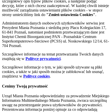
szczegółowy opis typów plików cookies, a następnie podjąć
decyzję, które z nich chcesz zaakceptować. W każdej chwili istnieje
możliwość zarządzania ustawieniami plików cookies - w stopce
strony umieściliśmy link do
"Zmień ustawienia Cookies"
.
Administratorem danych osobowych użytkowników serwisu jest
Prezydent Miasta Poznania z siedzibą przy Placu Kolegiackim 17,
61-841 Poznań, natomiast podmiotem przetwarzającym dane jest
Instytut Chemii Bioorganicznej PAN - Poznańskie Centrum
Superkomputerowo-Sieciowe (PCSS) ul. Noskowskiego 12/14, 61-
704 Poznań.
Szczegółowe informacje na temat przetwarzania Twoich danych
znajdują się w
Polityce prywatności
.
Szczegółowe informacje o tym, w jaki sposób używane są pliki
cookies, a także w jaki sposób można je zablokować lub usunąć,
znajdziesz w
Polityce cookies
.
Cenimy Twoją prywatność
Urząd Miasta Poznania odpowiedzialny za prowadzenie Miejskiego
Informatora Multimedialnego Miasta Poznania, zwraca szczególną
uwagę na przestrzeganie prawa użytkowników do prywatności.
Prezentowana informacja poniżej opisuje za co odpowiadają