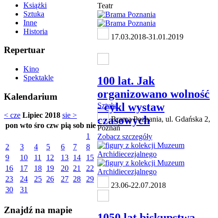
Książki
Teatr
Sztuka
Inne
Historia
17.03.2018-31.01.2019
Repertuar
Kino
Spektakle
100 lat. Jak
organizowano wolność
Kalendarium
- cykl wystaw
Sztuka
< cze
Lipiec 2018
sie >
czasowych
Brama Poznania, ul. Gdańska 2,
pon
wto
śro
czw
pią
sob
nie
Poznań
1
Zobacz szczegóły
2
3
4
5
6
7
8
9
10
11
12
13
14
15
16
17
18
19
20
21
22
23
24
25
26
27
28
29
23.06-22.07.2018
30
31
Znajdź na mapie
1050 lat biskupstwa