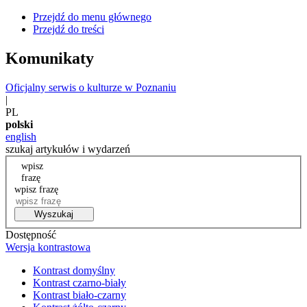
Przejdź do menu głównego
Przejdź do treści
Komunikaty
Oficjalny serwis o kulturze w Poznaniu
|
PL
polski
english
szukaj artykułów i wydarzeń
wpisz
frazę
wpisz frazę
Wyszukaj
Dostępność
Wersja kontrastowa
Kontrast domyślny
Kontrast czarno-biały
Kontrast biało-czarny