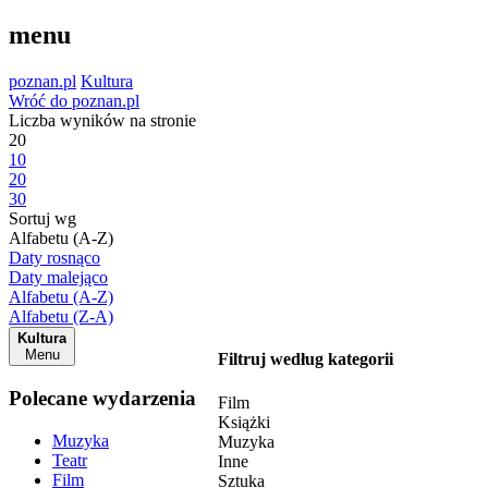
menu
poznan.pl
Kultura
Wróć do poznan.pl
Liczba wyników na stronie
20
10
20
30
Sortuj wg
Alfabetu (A-Z)
Daty rosnąco
Daty malejąco
Alfabetu (A-Z)
Alfabetu (Z-A)
Kultura
Menu
Filtruj według kategorii
Polecane wydarzenia
Film
Książki
Muzyka
Muzyka
Teatr
Inne
Film
Sztuka