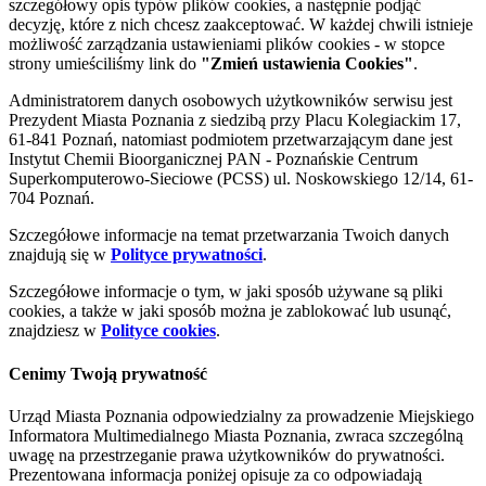
szczegółowy opis typów plików cookies, a następnie podjąć
decyzję, które z nich chcesz zaakceptować. W każdej chwili istnieje
możliwość zarządzania ustawieniami plików cookies - w stopce
strony umieściliśmy link do
"Zmień ustawienia Cookies"
.
Administratorem danych osobowych użytkowników serwisu jest
Prezydent Miasta Poznania z siedzibą przy Placu Kolegiackim 17,
61-841 Poznań, natomiast podmiotem przetwarzającym dane jest
Instytut Chemii Bioorganicznej PAN - Poznańskie Centrum
Superkomputerowo-Sieciowe (PCSS) ul. Noskowskiego 12/14, 61-
704 Poznań.
Szczegółowe informacje na temat przetwarzania Twoich danych
znajdują się w
Polityce prywatności
.
Szczegółowe informacje o tym, w jaki sposób używane są pliki
cookies, a także w jaki sposób można je zablokować lub usunąć,
znajdziesz w
Polityce cookies
.
Cenimy Twoją prywatność
Urząd Miasta Poznania odpowiedzialny za prowadzenie Miejskiego
Informatora Multimedialnego Miasta Poznania, zwraca szczególną
uwagę na przestrzeganie prawa użytkowników do prywatności.
Prezentowana informacja poniżej opisuje za co odpowiadają