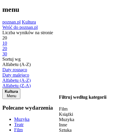
menu
poznan.pl
Kultura
Wróć do poznan.pl
Liczba wyników na stronie
20
10
20
30
Sortuj wg
Alfabetu (A-Z)
Daty rosnąco
Daty malejąco
Alfabetu (A-Z)
Alfabetu (Z-A)
Kultura
Menu
Filtruj według kategorii
Polecane wydarzenia
Film
Książki
Muzyka
Muzyka
Teatr
Inne
Film
Sztuka