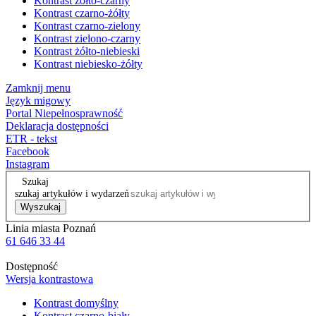
Kontrast żółto-czarny
Kontrast czarno-żółty
Kontrast czarno-zielony
Kontrast zielono-czarny
Kontrast żółto-niebieski
Kontrast niebiesko-żółty
Zamknij menu
Język migowy
Portal Niepełnosprawność
Deklaracja dostępności
ETR - tekst
Facebook
Instagram
Szukaj
szukaj artykułów i wydarzeń
Wyszukaj
Linia miasta Poznań
61 646 33 44
Dostępność
Wersja kontrastowa
Kontrast domyślny
Kontrast czarno-biały