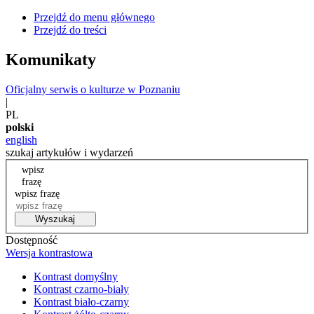
Przejdź do menu głównego
Przejdź do treści
Komunikaty
Oficjalny serwis o kulturze w Poznaniu
|
PL
polski
english
szukaj artykułów i wydarzeń
wpisz
frazę
wpisz frazę
Wyszukaj
Dostępność
Wersja kontrastowa
Kontrast domyślny
Kontrast czarno-biały
Kontrast biało-czarny