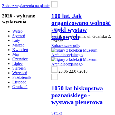
Zobacz wydarzenia na planie
100 lat. Jak
2026 - wybrane
wydarzenia
organizowano wolność
- cykl wystaw
Sztuka
Wstęp
czasowych
Styczeń
Brama Poznania, ul. Gdańska 2,
Luty
Poznań
Marzec
Zobacz szczegóły
Kwiecień
Maj
Czerwiec
Lipiec
Sierpień
23.06-22.07.2018
Wrzesień
Październik
Listopad
Grudzień
1050 lat biskupstwa
poznańskiego -
wystawa plenerowa
Sztuka