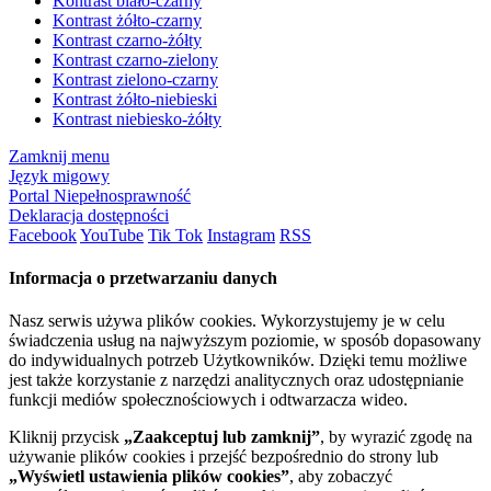
Kontrast biało-czarny
Kontrast żółto-czarny
Kontrast czarno-żółty
Kontrast czarno-zielony
Kontrast zielono-czarny
Kontrast żółto-niebieski
Kontrast niebiesko-żółty
Zamknij menu
Język migowy
Portal Niepełnosprawność
Deklaracja dostępności
Facebook
YouTube
Tik Tok
Instagram
RSS
Informacja o przetwarzaniu danych
Nasz serwis używa plików cookies. Wykorzystujemy je w celu
świadczenia usług na najwyższym poziomie, w sposób dopasowany
do indywidualnych potrzeb Użytkowników. Dzięki temu możliwe
jest także korzystanie z narzędzi analitycznych oraz udostępnianie
funkcji mediów społecznościowych i odtwarzacza wideo.
Kliknij przycisk
„Zaakceptuj lub zamknij”
, by wyrazić zgodę na
używanie plików cookies i przejść bezpośrednio do strony lub
„Wyświetl ustawienia plików cookies”
, aby zobaczyć