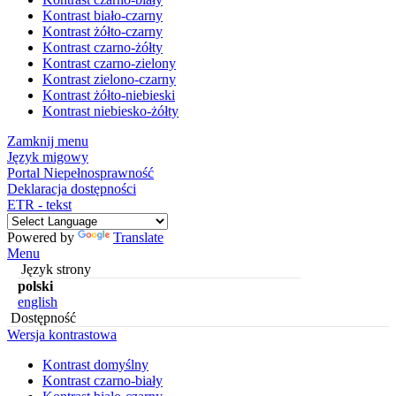
Kontrast biało-czarny
Kontrast żółto-czarny
Kontrast czarno-żółty
Kontrast czarno-zielony
Kontrast zielono-czarny
Kontrast żółto-niebieski
Kontrast niebiesko-żółty
Zamknij menu
Język migowy
Portal Niepełnosprawność
Deklaracja dostępności
ETR - tekst
Powered by
Translate
Menu
Język strony
polski
english
Dostępność
Wersja kontrastowa
Kontrast domyślny
Kontrast czarno-biały