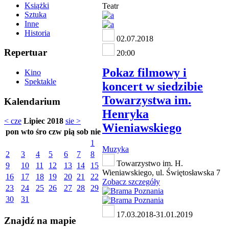
Książki
Teatr
Sztuka
Inne
Historia
02.07.2018
Repertuar
20:00
Pokaz filmowy i
Kino
Spektakle
koncert w siedzibie
Towarzystwa im.
Kalendarium
Henryka
< cze
Lipiec 2018
sie >
Wieniawskiego
pon
wto
śro
czw
pią
sob
nie
1
Muzyka
2
3
4
5
6
7
8
Towarzystwo im. H.
9
10
11
12
13
14
15
Wieniawskiego, ul. Świętosławska 7
16
17
18
19
20
21
22
Zobacz szczegóły
23
24
25
26
27
28
29
30
31
17.03.2018-31.01.2019
Znajdź na mapie