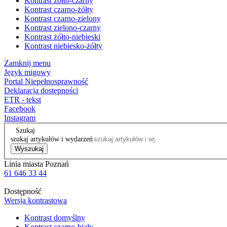
Kontrast żółto-czarny
Kontrast czarno-żółty
Kontrast czarno-zielony
Kontrast zielono-czarny
Kontrast żółto-niebieski
Kontrast niebiesko-żółty
Zamknij menu
Język migowy
Portal Niepełnosprawność
Deklaracja dostępności
ETR - tekst
Facebook
Instagram
Szukaj
szukaj artykułów i wydarzeń
Wyszukaj
Linia miasta Poznań
61 646 33 44
Dostępność
Wersja kontrastowa
Kontrast domyślny
Kontrast czarno-biały