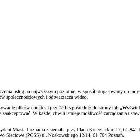
dczenia usług na najwyższym poziomie, w sposób dopasowany do indy
diów społecznościowych i odtwarzacza wideo.
żywanie plików cookies i przejść bezpośrednio do strony lub
„Wyświetl
sz zaakceptować. W każdej chwili istnieje możliwość zarządzania ustaw
ent Miasta Poznania z siedzibą przy Placu Kolegiackim 17, 61-841 P
o-Sieciowe (PCSS) ul. Noskowskiego 12/14, 61-704 Poznań.