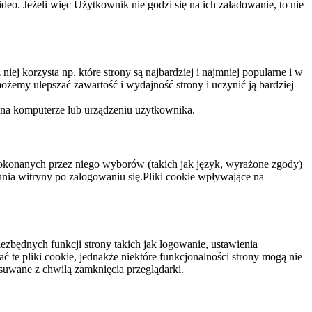
eo. Jeżeli więc Użytkownik nie godzi się na ich załadowanie, to nie
niej korzysta np. które strony są najbardziej i najmniej popularne i w
żemy ulepszać zawartość i wydajność strony i uczynić ją bardziej
 na komputerze lub urządzeniu użytkownika.
dokonanych przez niego wyborów (takich jak język, wyrażone zgody)
wania witryny po zalogowaniu się.Pliki cookie wpływające na
ezbędnych funkcji strony takich jak logowanie, ustawienia
 te pliki cookie, jednakże niektóre funkcjonalności strony mogą nie
suwane z chwilą zamknięcia przeglądarki.