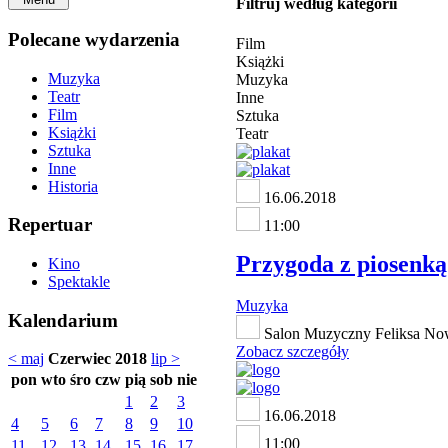
Filtruj według kategorii
Polecane wydarzenia
Film
Książki
Muzyka
Muzyka
Teatr
Inne
Film
Sztuka
Książki
Teatr
Sztuka
Inne
Historia
16.06.2018
Repertuar
11:00
Przygoda z piosenką 
Kino
Spektakle
Muzyka
Kalendarium
Salon Muzyczny Feliksa Now
Zobacz szczegóły
< maj
Czerwiec 2018
lip >
pon
wto
śro
czw
pią
sob
nie
1
2
3
16.06.2018
4
5
6
7
8
9
10
11:00
11
12
13
14
15
16
17