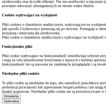
użytkownika oraz liczydło kliknięć. Nie ma możliwości wyłączenia t
powinien odtwarzać udostępnionych na stronie wideo filmów.
Cookies wpływające na wydajność
Pliki cookies o charakterze analitycznym, wpływającym na wydajność zb
jaki sposób Użytkownicy poruszają się po serwisie. Pomagają w ide
przyjazną i intuicyjną dla użytkownika.
Pliki cookie o charakterze analitycznym i wpływające na wydajność
Funkcjonalne pliki
Pliki cookie wpływające na funkcjonalność umożliwiają witrynie p
i mają na celu umożliwienie korzystania z lepszych i bardziej sperso
funkcjonalność nie są usuwane po zamknięciu przeglądarki i są trw
Niezbędne pliki cookies
Te pliki cookie są niezbędne do tego, aby umożliwić prawidłowe poru
preferencji prywatności lub zapewnienie bezpieczeństwa i nie mogą b
działać poprawnie. Niezbędne pliki cookie nie są przechowywane w 
Ustawienia
Zaakceptuj