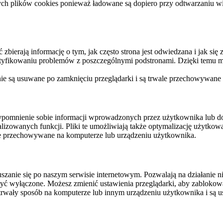
ych plików cookies ponieważ ładowane są dopiero przy odtwarzaniu wid
ierają informację o tym, jak często strona jest odwiedzana i jak się z 
ntyfikowaniu problemów z poszczególnymi podstronami. Dzięki temu mo
 nie są usuwane po zamknięciu przeglądarki i są trwale przechowywane
rzypomnienie sobie informacji wprowadzonych przez użytkownika lub 
nalizowanych funkcji. Pliki te umożliwiają także optymalizację użytko
ale przechowywane na komputerze lub urządzeniu użytkownika.
szanie się po naszym serwisie internetowym. Pozwalają na działanie ni
yć wyłączone. Możesz zmienić ustawienia przeglądarki, aby zablokować
trwały sposób na komputerze lub innym urządzeniu użytkownika i są u