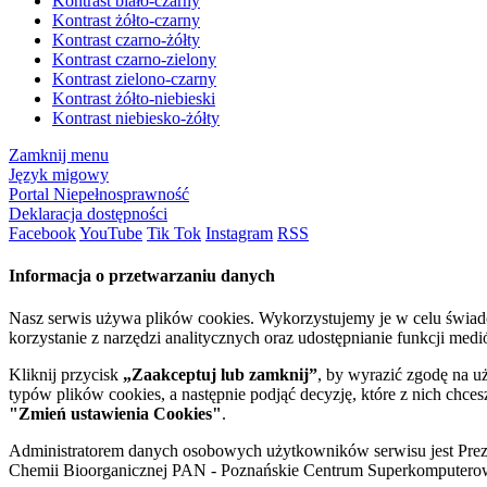
Kontrast biało-czarny
Kontrast żółto-czarny
Kontrast czarno-żółty
Kontrast czarno-zielony
Kontrast zielono-czarny
Kontrast żółto-niebieski
Kontrast niebiesko-żółty
Zamknij menu
Język migowy
Portal Niepełnosprawność
Deklaracja dostępności
Facebook
YouTube
Tik Tok
Instagram
RSS
Informacja o przetwarzaniu danych
Nasz serwis używa plików cookies. Wykorzystujemy je w celu świa
korzystanie z narzędzi analitycznych oraz udostępnianie funkcji me
Kliknij przycisk
„Zaakceptuj lub zamknij”
, by wyrazić zgodę na u
typów plików cookies, a następnie podjąć decyzję, które z nich chce
"Zmień ustawienia Cookies"
.
Administratorem danych osobowych użytkowników serwisu jest Prezyd
Chemii Bioorganicznej PAN - Poznańskie Centrum Superkomputerow