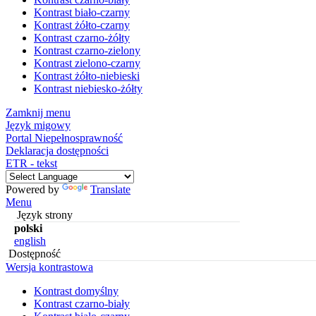
Kontrast biało-czarny
Kontrast żółto-czarny
Kontrast czarno-żółty
Kontrast czarno-zielony
Kontrast zielono-czarny
Kontrast żółto-niebieski
Kontrast niebiesko-żółty
Zamknij menu
Język migowy
Portal Niepełnosprawność
Deklaracja dostępności
ETR - tekst
Powered by
Translate
Menu
Język strony
polski
english
Dostępność
Wersja kontrastowa
Kontrast domyślny
Kontrast czarno-biały