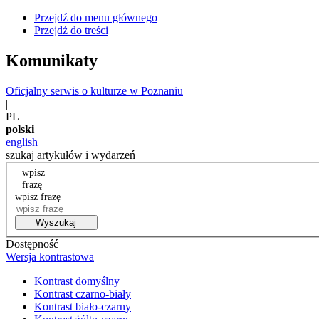
Przejdź do menu głównego
Przejdź do treści
Komunikaty
Oficjalny serwis o kulturze w Poznaniu
|
PL
polski
english
szukaj artykułów i wydarzeń
wpisz
frazę
wpisz frazę
Wyszukaj
Dostępność
Wersja kontrastowa
Kontrast domyślny
Kontrast czarno-biały
Kontrast biało-czarny