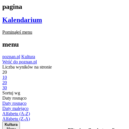
pagina
Kalendarium
Pominąłeś menu
menu
poznan.pl
Kultura
Wróć do poznan.pl
Liczba wyników na stronie
20
10
20
30
Sortuj wg
Daty rosnąco
Daty rosnąco
Daty malejąco
Alfabetu (A-Z)
Alfabetu (Z-A)
Kultura
Menu