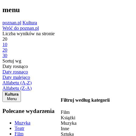
menu
poznan.pl
Kultura
Wróć do poznan.pl
Liczba wyników na stronie
20
10
20
30
Sortuj wg
Daty rosnąco
Daty rosnąco
Daty malejąco
Alfabetu (A-Z)
Alfabetu (Z-A)
Kultura
Menu
Filtruj według kategorii
Polecane wydarzenia
Film
Książki
Muzyka
Muzyka
Teatr
Inne
Film
Sztuka