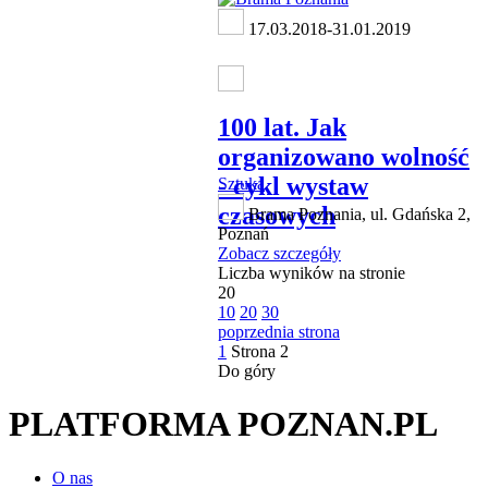
17.03.2018-31.01.2019
100 lat. Jak
organizowano wolność
- cykl wystaw
Sztuka
czasowych
Brama Poznania, ul. Gdańska 2,
Poznań
Zobacz szczegóły
Liczba wyników na stronie
20
10
20
30
poprzednia strona
1
Strona
2
Do góry
PLATFORMA POZNAN.PL
O nas