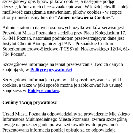
szczegółowy opis typów plików cookies, a następnie podjąć
decyzję, które z nich chcesz zaakceptować. W każdej chwili istnieje
możliwość zarządzania ustawieniami plików cookies - w stopce
strony umieściliśmy link do
"Zmień ustawienia Cookies"
.
Administratorem danych osobowych użytkowników serwisu jest
Prezydent Miasta Poznania z siedzibą przy Placu Kolegiackim 17,
61-841 Poznań, natomiast podmiotem przetwarzającym dane jest
Instytut Chemii Bioorganicznej PAN - Poznańskie Centrum
Superkomputerowo-Sieciowe (PCSS) ul. Noskowskiego 12/14, 61-
704 Poznań.
Szczegółowe informacje na temat przetwarzania Twoich danych
znajdują się w
Polityce prywatności
.
Szczegółowe informacje o tym, w jaki sposób używane są pliki
cookies, a także w jaki sposób można je zablokować lub usunąć,
znajdziesz w
Polityce cookies
.
Cenimy Twoją prywatność
Urząd Miasta Poznania odpowiedzialny za prowadzenie Miejskiego
Informatora Multimedialnego Miasta Poznania, zwraca szczególną
uwagę na przestrzeganie prawa użytkowników do prywatności.
Prezentowana informacja poniżej opisuje za co odpowiadają