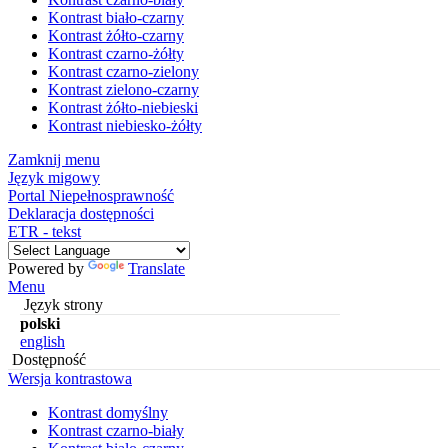
Kontrast biało-czarny
Kontrast żółto-czarny
Kontrast czarno-żółty
Kontrast czarno-zielony
Kontrast zielono-czarny
Kontrast żółto-niebieski
Kontrast niebiesko-żółty
Zamknij menu
Język migowy
Portal Niepełnosprawność
Deklaracja dostępności
ETR - tekst
Powered by
Translate
Menu
Język strony
polski
english
Dostępność
Wersja kontrastowa
Kontrast domyślny
Kontrast czarno-biały