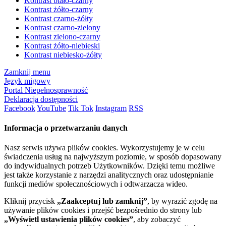
Kontrast biało-czarny
Kontrast żółto-czarny
Kontrast czarno-żółty
Kontrast czarno-zielony
Kontrast zielono-czarny
Kontrast żółto-niebieski
Kontrast niebiesko-żółty
Zamknij menu
Język migowy
Portal Niepełnosprawność
Deklaracja dostępności
Facebook
YouTube
Tik Tok
Instagram
RSS
Informacja o przetwarzaniu danych
Nasz serwis używa plików cookies. Wykorzystujemy je w celu
świadczenia usług na najwyższym poziomie, w sposób dopasowany
do indywidualnych potrzeb Użytkowników. Dzięki temu możliwe
jest także korzystanie z narzędzi analitycznych oraz udostępnianie
funkcji mediów społecznościowych i odtwarzacza wideo.
Kliknij przycisk
„Zaakceptuj lub zamknij”
, by wyrazić zgodę na
używanie plików cookies i przejść bezpośrednio do strony lub
„Wyświetl ustawienia plików cookies”
, aby zobaczyć