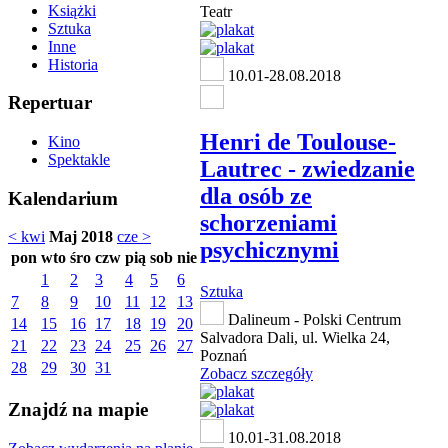
Książki
Teatr
Sztuka
Inne
Historia
10.01-28.08.2018
Repertuar
Henri de Toulouse-
Kino
Spektakle
Lautrec - zwiedzanie
dla osób ze
Kalendarium
schorzeniami
< kwi
Maj 2018
cze >
psychicznymi
pon
wto
śro
czw
pią
sob
nie
1
2
3
4
5
6
Sztuka
7
8
9
10
11
12
13
Dalineum - Polski Centrum
14
15
16
17
18
19
20
Salvadora Dali, ul. Wielka 24,
21
22
23
24
25
26
27
Poznań
28
29
30
31
Zobacz szczegóły
Znajdź na mapie
10.01-31.08.2018