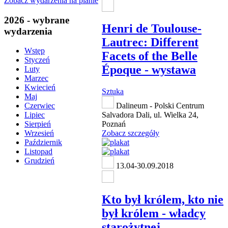
Zobacz wydarzenia na planie
2026 - wybrane
Henri de Toulouse-
wydarzenia
Lautrec: Different
Wstęp
Facets of the Belle
Styczeń
Époque - wystawa
Luty
Marzec
Kwiecień
Sztuka
Maj
Dalineum - Polski Centrum
Czerwiec
Salvadora Dali, ul. Wielka 24,
Lipiec
Poznań
Sierpień
Zobacz szczegóły
Wrzesień
Październik
Listopad
Grudzień
13.04-30.09.2018
Kto był królem, kto nie
był królem - władcy
starożytnej