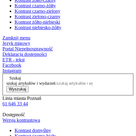
Kontrast żółto-czarny
Kontrast czarno-żółty
Kontrast czarno-zielony
Kontrast zielono-czarny
Kontrast żółto-niebieski
Kontrast niebiesko-żółty
Zamknij menu
Język migowy
Portal Niepełnosprawność
Deklaracja dostępności
ETR - tekst
Facebook
Instagram
Szukaj
szukaj artykułów i wydarzeń
Wyszukaj
Linia miasta Poznań
61 646 33 44
Dostępność
Wersja kontrastowa
Kontrast domyślny
Kontrast czarno-biały