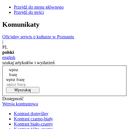
Przejdź do menu głównego
Przejdź do treści
Komunikaty
Oficjalny serwis o kulturze w Poznaniu
|
PL
polski
english
szukaj artykułów i wydarzeń
wpisz
frazę
wpisz frazę
Wyszukaj
Dostępność
Wersja kontrastowa
Kontrast domyślny
Kontrast czarno-biały
Kontrast biało-czarny