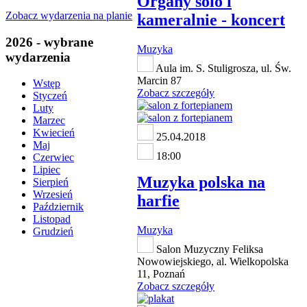
Organy solo i
Zobacz wydarzenia na planie
kameralnie - koncert
2026 - wybrane
Muzyka
wydarzenia
Aula im. S. Stuligrosza, ul. Św.
Marcin 87
Wstęp
Zobacz szczegóły
Styczeń
Luty
Marzec
Kwiecień
25.04.2018
Maj
18:00
Czerwiec
Lipiec
Muzyka polska na
Sierpień
Wrzesień
harfie
Październik
Listopad
Muzyka
Grudzień
Salon Muzyczny Feliksa
Nowowiejskiego, al. Wielkopolska
11, Poznań
Zobacz szczegóły