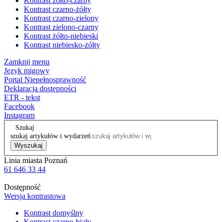
Kontrast żółto-czarny
Kontrast czarno-żółty
Kontrast czarno-zielony
Kontrast zielono-czarny
Kontrast żółto-niebieski
Kontrast niebiesko-żółty
Zamknij menu
Język migowy
Portal Niepełnosprawność
Deklaracja dostępności
ETR - tekst
Facebook
Instagram
Szukaj
szukaj artykułów i wydarzeń
Wyszukaj
Linia miasta Poznań
61 646 33 44
Dostępność
Wersja kontrastowa
Kontrast domyślny
Kontrast czarno-biały