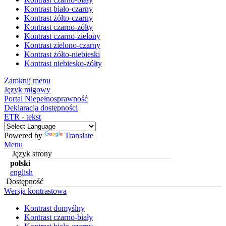
Kontrast biało-czarny
Kontrast żółto-czarny
Kontrast czarno-żółty
Kontrast czarno-zielony
Kontrast zielono-czarny
Kontrast żółto-niebieski
Kontrast niebiesko-żółty
Zamknij menu
Język migowy
Portal Niepełnosprawność
Deklaracja dostępności
ETR - tekst
Powered by
Translate
Menu
Język strony
polski
english
Dostępność
Wersja kontrastowa
Kontrast domyślny
Kontrast czarno-biały