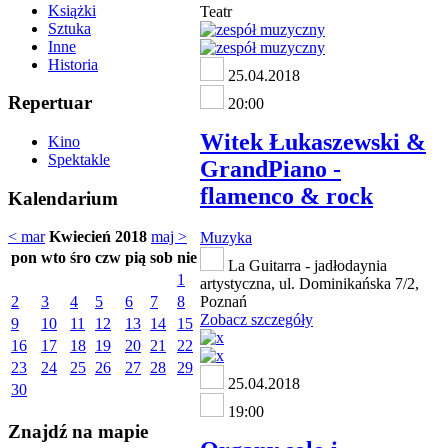
Książki
Teatr
Sztuka
Inne
Historia
25.04.2018
Repertuar
20:00
Witek Łukaszewski &
Kino
Spektakle
GrandPiano -
flamenco & rock
Kalendarium
< mar
Kwiecień 2018
maj >
Muzyka
pon
wto
śro
czw
pią
sob
nie
La Guitarra - jadłodaynia
1
artystyczna, ul. Dominikańska 7/2,
2
3
4
5
6
7
8
Poznań
Zobacz szczegóły
9
10
11
12
13
14
15
16
17
18
19
20
21
22
23
24
25
26
27
28
29
25.04.2018
30
19:00
Znajdź na mapie