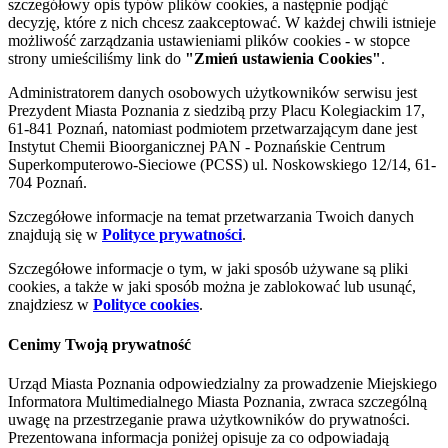
szczegółowy opis typów plików cookies, a następnie podjąć
decyzję, które z nich chcesz zaakceptować. W każdej chwili istnieje
możliwość zarządzania ustawieniami plików cookies - w stopce
strony umieściliśmy link do
"Zmień ustawienia Cookies"
.
Administratorem danych osobowych użytkowników serwisu jest
Prezydent Miasta Poznania z siedzibą przy Placu Kolegiackim 17,
61-841 Poznań, natomiast podmiotem przetwarzającym dane jest
Instytut Chemii Bioorganicznej PAN - Poznańskie Centrum
Superkomputerowo-Sieciowe (PCSS) ul. Noskowskiego 12/14, 61-
704 Poznań.
Szczegółowe informacje na temat przetwarzania Twoich danych
znajdują się w
Polityce prywatności
.
Szczegółowe informacje o tym, w jaki sposób używane są pliki
cookies, a także w jaki sposób można je zablokować lub usunąć,
znajdziesz w
Polityce cookies
.
Cenimy Twoją prywatność
Urząd Miasta Poznania odpowiedzialny za prowadzenie Miejskiego
Informatora Multimedialnego Miasta Poznania, zwraca szczególną
uwagę na przestrzeganie prawa użytkowników do prywatności.
Prezentowana informacja poniżej opisuje za co odpowiadają