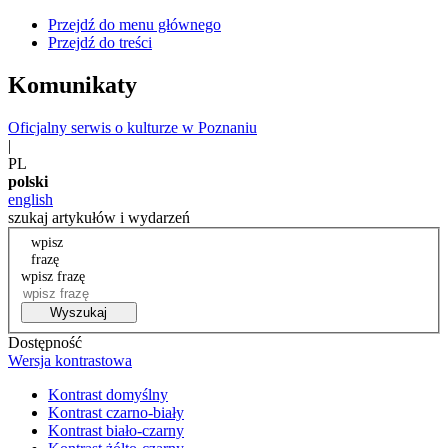
Przejdź do menu głównego
Przejdź do treści
Komunikaty
Oficjalny serwis o kulturze w Poznaniu
|
PL
polski
english
szukaj artykułów i wydarzeń
wpisz
frazę
wpisz frazę
Wyszukaj
Dostępność
Wersja kontrastowa
Kontrast domyślny
Kontrast czarno-biały
Kontrast biało-czarny