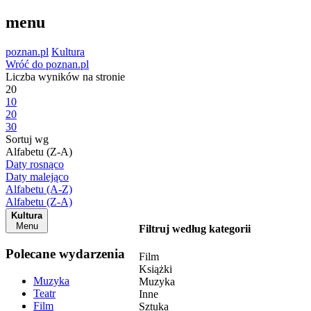
menu
poznan.pl
Kultura
Wróć do poznan.pl
Liczba wyników na stronie
20
10
20
30
Sortuj wg
Alfabetu (Z-A)
Daty rosnąco
Daty malejąco
Alfabetu (A-Z)
Alfabetu (Z-A)
Kultura
Menu
Filtruj według kategorii
Polecane wydarzenia
Film
Książki
Muzyka
Muzyka
Teatr
Inne
Film
Sztuka