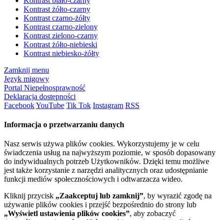
Kontrast biało-czarny
Kontrast żółto-czarny
Kontrast czarno-żółty
Kontrast czarno-zielony
Kontrast zielono-czarny
Kontrast żółto-niebieski
Kontrast niebiesko-żółty
Zamknij menu
Język migowy
Portal Niepełnosprawność
Deklaracja dostępności
Facebook
YouTube
Tik Tok
Instagram
RSS
Informacja o przetwarzaniu danych
Nasz serwis używa plików cookies. Wykorzystujemy je w celu
świadczenia usług na najwyższym poziomie, w sposób dopasowany
do indywidualnych potrzeb Użytkowników. Dzięki temu możliwe
jest także korzystanie z narzędzi analitycznych oraz udostępnianie
funkcji mediów społecznościowych i odtwarzacza wideo.
Kliknij przycisk
„Zaakceptuj lub zamknij”
, by wyrazić zgodę na
używanie plików cookies i przejść bezpośrednio do strony lub
„Wyświetl ustawienia plików cookies”
, aby zobaczyć