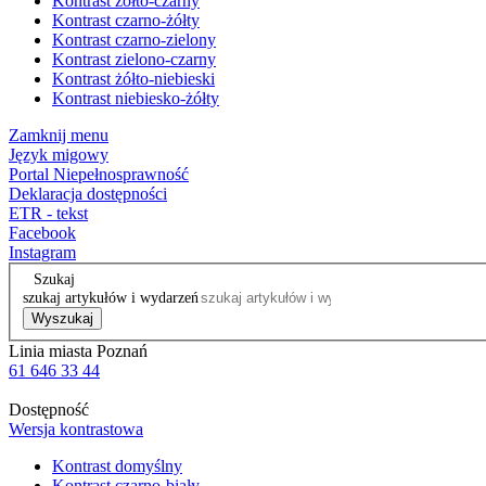
Kontrast żółto-czarny
Kontrast czarno-żółty
Kontrast czarno-zielony
Kontrast zielono-czarny
Kontrast żółto-niebieski
Kontrast niebiesko-żółty
Zamknij menu
Język migowy
Portal Niepełnosprawność
Deklaracja dostępności
ETR - tekst
Facebook
Instagram
Szukaj
szukaj artykułów i wydarzeń
Wyszukaj
Linia miasta Poznań
61 646 33 44
Dostępność
Wersja kontrastowa
Kontrast domyślny
Kontrast czarno-biały