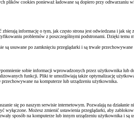
ych plików cookies ponieważ ładowane są dopiero przy odtwarzaniu wid
ierają informację o tym, jak często strona jest odwiedzana i jak się z 
ntyfikowaniu problemów z poszczególnymi podstronami. Dzięki temu mo
 nie są usuwane po zamknięciu przeglądarki i są trwale przechowywane
rzypomnienie sobie informacji wprowadzonych przez użytkownika lub 
nalizowanych funkcji. Pliki te umożliwiają także optymalizację użytko
ale przechowywane na komputerze lub urządzeniu użytkownika.
szanie się po naszym serwisie internetowym. Pozwalają na działanie ni
yć wyłączone. Możesz zmienić ustawienia przeglądarki, aby zablokować
trwały sposób na komputerze lub innym urządzeniu użytkownika i są u