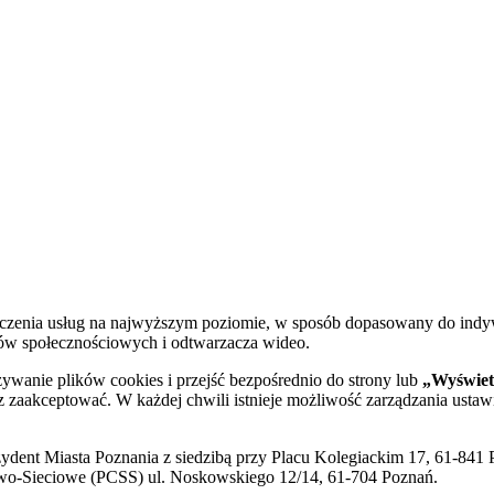
dczenia usług na najwyższym poziomie, w sposób dopasowany do indy
diów społecznościowych i odtwarzacza wideo.
żywanie plików cookies i przejść bezpośrednio do strony lub
„Wyświetl
sz zaakceptować. W każdej chwili istnieje możliwość zarządzania ustaw
ent Miasta Poznania z siedzibą przy Placu Kolegiackim 17, 61-841 P
o-Sieciowe (PCSS) ul. Noskowskiego 12/14, 61-704 Poznań.