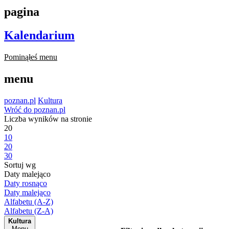
pagina
Kalendarium
Pominąłeś menu
menu
poznan.pl
Kultura
Wróć do poznan.pl
Liczba wyników na stronie
20
10
20
30
Sortuj wg
Daty malejąco
Daty rosnąco
Daty malejąco
Alfabetu (A-Z)
Alfabetu (Z-A)
Kultura
Menu