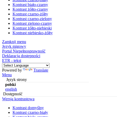
Kontrast biało-czarny
Kontrast żółto-czarny
Kontrast czarno-żółty
Kontrast czarno-zielony
Kontrast zielono-czarny
Kontrast żółto-niebieski
Kontrast niebiesko-żółty
Zamknij menu
Język migowy
Portal Niepełnosprawność
Deklaracja dostępności
ETR - tekst
Powered by
Translate
Menu
Język strony
polski
english
Dostępność
Wersja kontrastowa
Kontrast domyślny
Kontrast czarno-biały