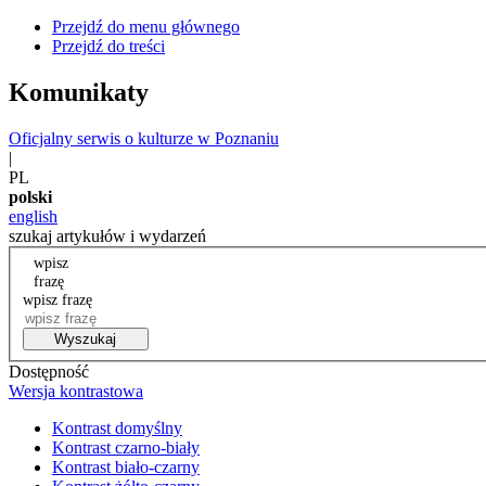
Przejdź do menu głównego
Przejdź do treści
Komunikaty
Oficjalny serwis o kulturze w Poznaniu
|
PL
polski
english
szukaj artykułów i wydarzeń
wpisz
frazę
wpisz frazę
Wyszukaj
Dostępność
Wersja kontrastowa
Kontrast domyślny
Kontrast czarno-biały
Kontrast biało-czarny