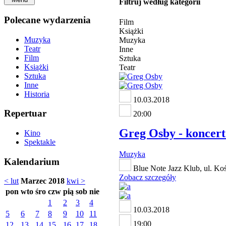
Filtruj według kategorii
Polecane wydarzenia
Film
Książki
Muzyka
Muzyka
Teatr
Inne
Film
Sztuka
Książki
Teatr
Sztuka
Inne
Historia
10.03.2018
Repertuar
20:00
Greg Osby - koncert 
Kino
Spektakle
Muzyka
Kalendarium
Blue Note Jazz Klub, ul. K
Zobacz szczegóły
< lut
Marzec 2018
kwi >
pon
wto
śro
czw
pią
sob
nie
1
2
3
4
10.03.2018
5
6
7
8
9
10
11
19:00
12
13
14
15
16
17
18