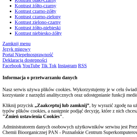
Kontrast biało-czarny
Kontrast żółto-czarny
Kontrast czarno-żółty
Kontrast czarno-zielony
Kontrast zielono-czarny
Kontrast żółto-niebieski
Kontrast niebiesko-żółty
Zamknij menu
Język migowy
Portal Niepełnosprawność
Deklaracja dostępności
Facebook
YouTube
Tik Tok
Instagram
RSS
Informacja o przetwarzaniu danych
Nasz serwis używa plików cookies. Wykorzystujemy je w celu świa
korzystanie z narzędzi analitycznych oraz udostępnianie funkcji me
Kliknij przycisk
„Zaakceptuj lub zamknij”
, by wyrazić zgodę na u
typów plików cookies, a następnie podjąć decyzję, które z nich chce
"Zmień ustawienia Cookies"
.
Administratorem danych osobowych użytkowników serwisu jest Prezyd
Chemii Bioorganicznej PAN - Poznańskie Centrum Superkomputerow