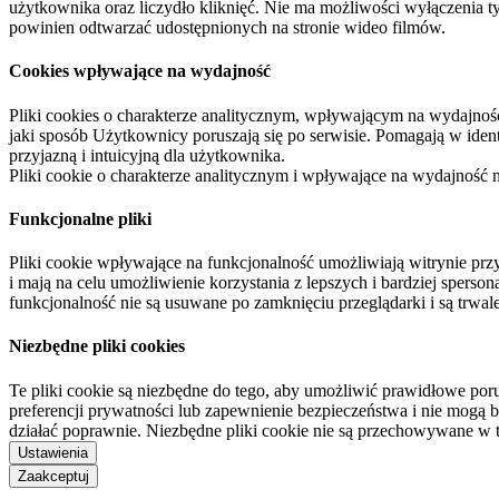
użytkownika oraz liczydło kliknięć. Nie ma możliwości wyłączenia t
powinien odtwarzać udostępnionych na stronie wideo filmów.
Cookies wpływające na wydajność
Pliki cookies o charakterze analitycznym, wpływającym na wydajność zb
jaki sposób Użytkownicy poruszają się po serwisie. Pomagają w ide
przyjazną i intuicyjną dla użytkownika.
Pliki cookie o charakterze analitycznym i wpływające na wydajność
Funkcjonalne pliki
Pliki cookie wpływające na funkcjonalność umożliwiają witrynie p
i mają na celu umożliwienie korzystania z lepszych i bardziej sperso
funkcjonalność nie są usuwane po zamknięciu przeglądarki i są trw
Niezbędne pliki cookies
Te pliki cookie są niezbędne do tego, aby umożliwić prawidłowe poru
preferencji prywatności lub zapewnienie bezpieczeństwa i nie mogą b
działać poprawnie. Niezbędne pliki cookie nie są przechowywane w 
Ustawienia
Zaakceptuj