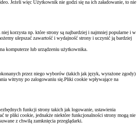
eo. Jeżeli więc Użytkownik nie godzi się na ich załadowanie, to nie
niej korzysta np. które strony są najbardziej i najmniej popularne i w
żemy ulepszać zawartość i wydajność strony i uczynić ją bardziej
 na komputerze lub urządzeniu użytkownika.
dokonanych przez niego wyborów (takich jak język, wyrażone zgody)
wania witryny po zalogowaniu się.Pliki cookie wpływające na
ezbędnych funkcji strony takich jak logowanie, ustawienia
 te pliki cookie, jednakże niektóre funkcjonalności strony mogą nie
suwane z chwilą zamknięcia przeglądarki.