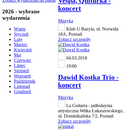
Vespa, Qulturka -
Zobacz wydarzenia na planie
koncert
2026 - wybrane
wydarzenia
Muzyka
Klub U Bazyla, ul. Norwida
Wstęp
18A, Poznań
Styczeń
Zobacz szczegóły
Luty
Marzec
Kwiecień
Maj
04.03.2018
Czerwiec
Lipiec
19:00
Sierpień
Dawid Kostka Trio -
Wrzesień
Październik
koncert
Listopad
Grudzień
Muzyka
La Guitarra - jadłodaynia
artystyczna Witka Łukaszewskiego,
ul. Dominikańska 7/2, Poznań
Zobacz szczegóły