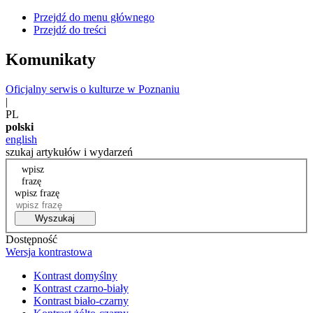
Przejdź do menu głównego
Przejdź do treści
Komunikaty
Oficjalny serwis o kulturze w Poznaniu
|
PL
polski
english
szukaj artykułów i wydarzeń
wpisz
frazę
wpisz frazę
Wyszukaj
Dostępność
Wersja kontrastowa
Kontrast domyślny
Kontrast czarno-biały
Kontrast biało-czarny