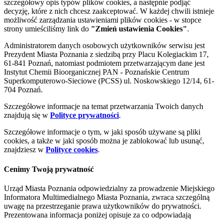
szczegółowy opis typów plików cookies, a następnie podjąć
decyzję, które z nich chcesz zaakceptować. W każdej chwili istnieje
możliwość zarządzania ustawieniami plików cookies - w stopce
strony umieściliśmy link do
"Zmień ustawienia Cookies"
.
Administratorem danych osobowych użytkowników serwisu jest
Prezydent Miasta Poznania z siedzibą przy Placu Kolegiackim 17,
61-841 Poznań, natomiast podmiotem przetwarzającym dane jest
Instytut Chemii Bioorganicznej PAN - Poznańskie Centrum
Superkomputerowo-Sieciowe (PCSS) ul. Noskowskiego 12/14, 61-
704 Poznań.
Szczegółowe informacje na temat przetwarzania Twoich danych
znajdują się w
Polityce prywatności
.
Szczegółowe informacje o tym, w jaki sposób używane są pliki
cookies, a także w jaki sposób można je zablokować lub usunąć,
znajdziesz w
Polityce cookies
.
Cenimy Twoją prywatność
Urząd Miasta Poznania odpowiedzialny za prowadzenie Miejskiego
Informatora Multimedialnego Miasta Poznania, zwraca szczególną
uwagę na przestrzeganie prawa użytkowników do prywatności.
Prezentowana informacja poniżej opisuje za co odpowiadają