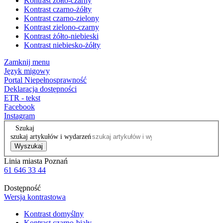
Kontrast żółto-czarny
Kontrast czarno-żółty
Kontrast czarno-zielony
Kontrast zielono-czarny
Kontrast żółto-niebieski
Kontrast niebiesko-żółty
Zamknij menu
Język migowy
Portal Niepełnosprawność
Deklaracja dostępności
ETR - tekst
Facebook
Instagram
Szukaj
szukaj artykułów i wydarzeń
Wyszukaj
Linia miasta Poznań
61 646 33 44
Dostępność
Wersja kontrastowa
Kontrast domyślny
Kontrast czarno-biały