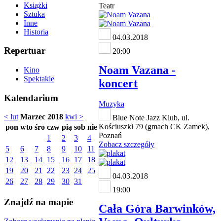
Książki
Teatr
Sztuka
Inne
Historia
04.03.2018
Repertuar
20:00
Noam Vazana -
Kino
Spektakle
koncert
Kalendarium
Muzyka
< lut
Marzec 2018
kwi >
Blue Note Jazz Klub, ul.
Kościuszki 79 (gmach CK Zamek),
pon
wto
śro
czw
pią
sob
nie
Poznań
1
2
3
4
Zobacz szczegóły
5
6
7
8
9
10
11
12
13
14
15
16
17
18
19
20
21
22
23
24
25
04.03.2018
26
27
28
29
30
31
19:00
Znajdź na mapie
Cała Góra Barwinków,