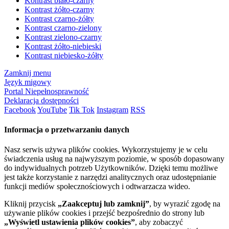
Kontrast biało-czarny
Kontrast żółto-czarny
Kontrast czarno-żółty
Kontrast czarno-zielony
Kontrast zielono-czarny
Kontrast żółto-niebieski
Kontrast niebiesko-żółty
Zamknij menu
Język migowy
Portal Niepełnosprawność
Deklaracja dostępności
Facebook
YouTube
Tik Tok
Instagram
RSS
Informacja o przetwarzaniu danych
Nasz serwis używa plików cookies. Wykorzystujemy je w celu
świadczenia usług na najwyższym poziomie, w sposób dopasowany
do indywidualnych potrzeb Użytkowników. Dzięki temu możliwe
jest także korzystanie z narzędzi analitycznych oraz udostępnianie
funkcji mediów społecznościowych i odtwarzacza wideo.
Kliknij przycisk
„Zaakceptuj lub zamknij”
, by wyrazić zgodę na
używanie plików cookies i przejść bezpośrednio do strony lub
„Wyświetl ustawienia plików cookies”
, aby zobaczyć