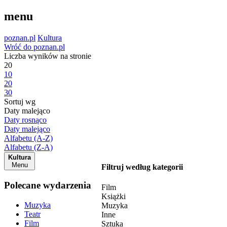
menu
poznan.pl
Kultura
Wróć do poznan.pl
Liczba wyników na stronie
20
10
20
30
Sortuj wg
Daty malejąco
Daty rosnąco
Daty malejąco
Alfabetu (A-Z)
Alfabetu (Z-A)
Kultura
Menu
Filtruj według kategorii
Polecane wydarzenia
Film
Książki
Muzyka
Muzyka
Teatr
Inne
Film
Sztuka