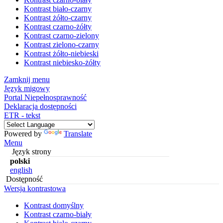
Kontrast biało-czarny
Kontrast żółto-czarny
Kontrast czarno-żółty
Kontrast czarno-zielony
Kontrast zielono-czarny
Kontrast żółto-niebieski
Kontrast niebiesko-żółty
Zamknij menu
Język migowy
Portal Niepełnosprawność
Deklaracja dostępności
ETR - tekst
Powered by
Translate
Menu
Język strony
polski
english
Dostępność
Wersja kontrastowa
Kontrast domyślny
Kontrast czarno-biały