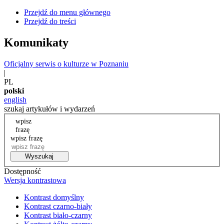
Przejdź do menu głównego
Przejdź do treści
Komunikaty
Oficjalny serwis o kulturze w Poznaniu
|
PL
polski
english
szukaj artykułów i wydarzeń
wpisz
frazę
wpisz frazę
Wyszukaj
Dostępność
Wersja kontrastowa
Kontrast domyślny
Kontrast czarno-biały
Kontrast biało-czarny