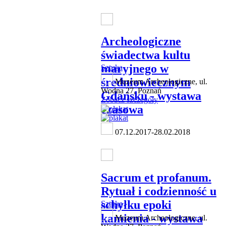
Archeologiczne
świadectwa kultu
maryjnego w
Sztuka
średniowiecznym
Muzeum Archeologiczne, ul.
Wodna 27, Poznań
Gdańsku - wystawa
Zobacz szczegóły
czasowa
07.12.2017-28.02.2018
Sacrum et profanum.
Rytuał i codzienność u
schyłku epoki
Sztuka
kamienia - wystawa
Muzeum Archeologiczne, ul.