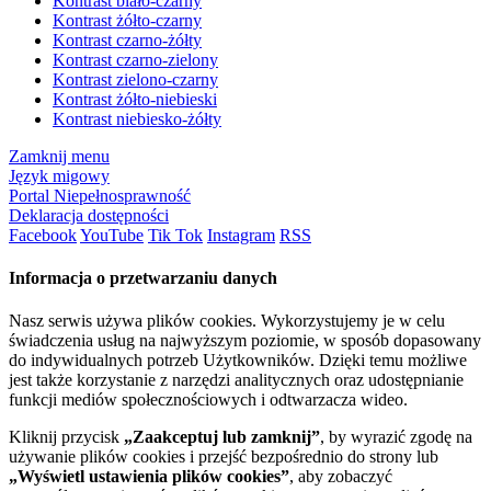
Kontrast biało-czarny
Kontrast żółto-czarny
Kontrast czarno-żółty
Kontrast czarno-zielony
Kontrast zielono-czarny
Kontrast żółto-niebieski
Kontrast niebiesko-żółty
Zamknij menu
Język migowy
Portal Niepełnosprawność
Deklaracja dostępności
Facebook
YouTube
Tik Tok
Instagram
RSS
Informacja o przetwarzaniu danych
Nasz serwis używa plików cookies. Wykorzystujemy je w celu
świadczenia usług na najwyższym poziomie, w sposób dopasowany
do indywidualnych potrzeb Użytkowników. Dzięki temu możliwe
jest także korzystanie z narzędzi analitycznych oraz udostępnianie
funkcji mediów społecznościowych i odtwarzacza wideo.
Kliknij przycisk
„Zaakceptuj lub zamknij”
, by wyrazić zgodę na
używanie plików cookies i przejść bezpośrednio do strony lub
„Wyświetl ustawienia plików cookies”
, aby zobaczyć