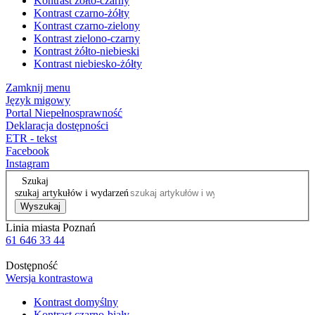
Kontrast żółto-czarny
Kontrast czarno-żółty
Kontrast czarno-zielony
Kontrast zielono-czarny
Kontrast żółto-niebieski
Kontrast niebiesko-żółty
Zamknij menu
Język migowy
Portal Niepełnosprawność
Deklaracja dostępności
ETR - tekst
Facebook
Instagram
Szukaj
szukaj artykułów i wydarzeń
Wyszukaj
Linia miasta Poznań
61 646 33 44
Dostępność
Wersja kontrastowa
Kontrast domyślny
Kontrast czarno-biały