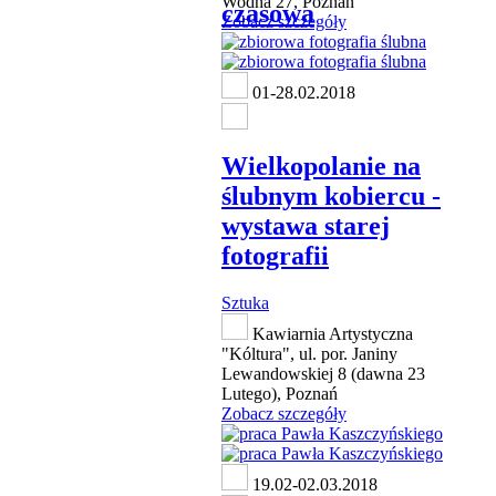
Wodna 27, Poznań
czasowa
Zobacz szczegóły
01-28.02.2018
Wielkopolanie na
ślubnym kobiercu -
wystawa starej
fotografii
Sztuka
Kawiarnia Artystyczna
"Kóltura", ul. por. Janiny
Lewandowskiej 8 (dawna 23
Lutego), Poznań
Zobacz szczegóły
19.02-02.03.2018