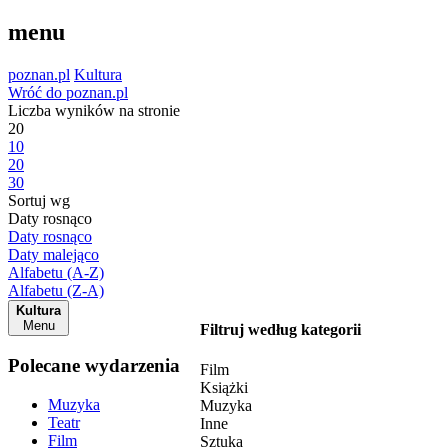
menu
poznan.pl
Kultura
Wróć do poznan.pl
Liczba wyników na stronie
20
10
20
30
Sortuj wg
Daty rosnąco
Daty rosnąco
Daty malejąco
Alfabetu (A-Z)
Alfabetu (Z-A)
Kultura
Menu
Filtruj według kategorii
Polecane wydarzenia
Film
Książki
Muzyka
Muzyka
Teatr
Inne
Film
Sztuka