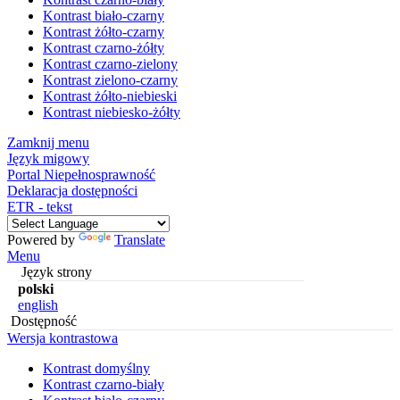
Kontrast biało-czarny
Kontrast żółto-czarny
Kontrast czarno-żółty
Kontrast czarno-zielony
Kontrast zielono-czarny
Kontrast żółto-niebieski
Kontrast niebiesko-żółty
Zamknij menu
Język migowy
Portal Niepełnosprawność
Deklaracja dostępności
ETR - tekst
Powered by
Translate
Menu
Język strony
polski
english
Dostępność
Wersja kontrastowa
Kontrast domyślny
Kontrast czarno-biały