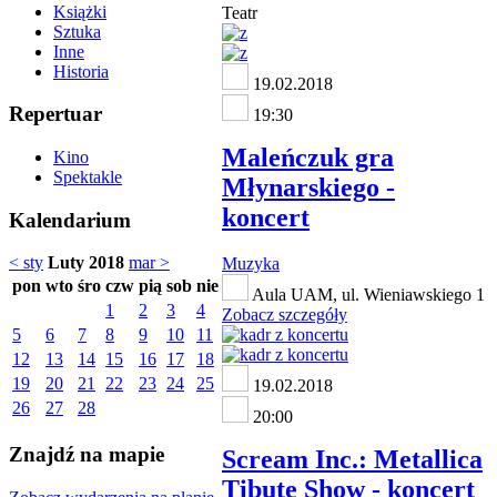
Książki
Teatr
Sztuka
Inne
Historia
19.02.2018
Repertuar
19:30
Maleńczuk gra
Kino
Spektakle
Młynarskiego -
koncert
Kalendarium
< sty
Luty 2018
mar >
Muzyka
pon
wto
śro
czw
pią
sob
nie
Aula UAM, ul. Wieniawskiego 1
1
2
3
4
Zobacz szczegóły
5
6
7
8
9
10
11
12
13
14
15
16
17
18
19
20
21
22
23
24
25
19.02.2018
26
27
28
20:00
Znajdź na mapie
Scream Inc.: Metallica
Tibute Show - koncert