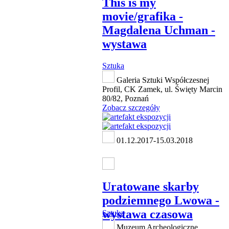
This is my
movie/grafika -
Magdalena Uchman -
wystawa
Sztuka
Galeria Sztuki Współczesnej
Profil, CK Zamek, ul. Święty Marcin
80/82, Poznań
Zobacz szczegóły
01.12.2017-15.03.2018
Uratowane skarby
podziemnego Lwowa -
wystawa czasowa
Sztuka
Muzeum Archeologiczne,