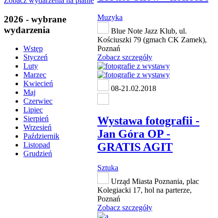
Zobacz wydarzenia na planie
Muzyka
2026 - wybrane
wydarzenia
Blue Note Jazz Klub, ul.
Kościuszki 79 (gmach CK Zamek),
Poznań
Wstęp
Zobacz szczegóły
Styczeń
Luty
Marzec
Kwiecień
08-21.02.2018
Maj
Czerwiec
Lipiec
Wystawa fotografii -
Sierpień
Wrzesień
Jan Góra OP -
Październik
GRATIS AGIT
Listopad
Grudzień
Sztuka
Urząd Miasta Poznania, plac
Kolegiacki 17, hol na parterze,
Poznań
Zobacz szczegóły