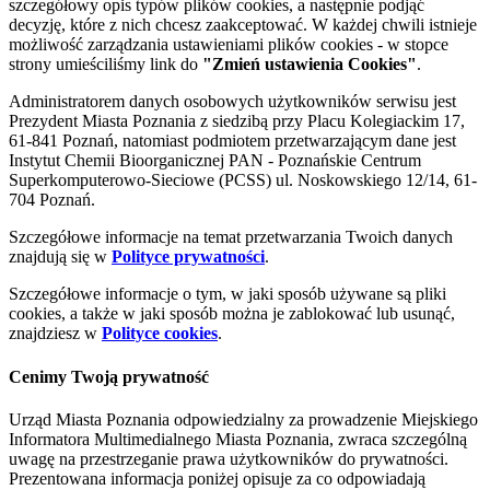
szczegółowy opis typów plików cookies, a następnie podjąć
decyzję, które z nich chcesz zaakceptować. W każdej chwili istnieje
możliwość zarządzania ustawieniami plików cookies - w stopce
strony umieściliśmy link do
"Zmień ustawienia Cookies"
.
Administratorem danych osobowych użytkowników serwisu jest
Prezydent Miasta Poznania z siedzibą przy Placu Kolegiackim 17,
61-841 Poznań, natomiast podmiotem przetwarzającym dane jest
Instytut Chemii Bioorganicznej PAN - Poznańskie Centrum
Superkomputerowo-Sieciowe (PCSS) ul. Noskowskiego 12/14, 61-
704 Poznań.
Szczegółowe informacje na temat przetwarzania Twoich danych
znajdują się w
Polityce prywatności
.
Szczegółowe informacje o tym, w jaki sposób używane są pliki
cookies, a także w jaki sposób można je zablokować lub usunąć,
znajdziesz w
Polityce cookies
.
Cenimy Twoją prywatność
Urząd Miasta Poznania odpowiedzialny za prowadzenie Miejskiego
Informatora Multimedialnego Miasta Poznania, zwraca szczególną
uwagę na przestrzeganie prawa użytkowników do prywatności.
Prezentowana informacja poniżej opisuje za co odpowiadają