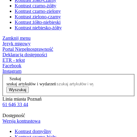
Kontrast żółto-czarny
Kontrast czarno-żółty
Kontrast czarno-zielony
Kontrast zielono-czarny
Kontrast żółto-niebieski
Kontrast niebiesko-żółty
Zamknij menu
Język migowy
Portal Niepełnosprawność
Deklaracja dostępności
ETR - tekst
Facebook
Instagram
Szukaj
szukaj artykułów i wydarzeń
Wyszukaj
Linia miasta Poznań
61 646 33 44
Dostępność
Wersja kontrastowa
Kontrast domyślny
Kontrast czarno-biały