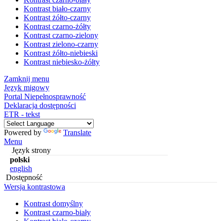
Kontrast biało-czarny
Kontrast żółto-czarny
Kontrast czarno-żółty
Kontrast czarno-zielony
Kontrast zielono-czarny
Kontrast żółto-niebieski
Kontrast niebiesko-żółty
Zamknij menu
Język migowy
Portal Niepełnosprawność
Deklaracja dostępności
ETR - tekst
Powered by
Translate
Menu
Język strony
polski
english
Dostępność
Wersja kontrastowa
Kontrast domyślny
Kontrast czarno-biały