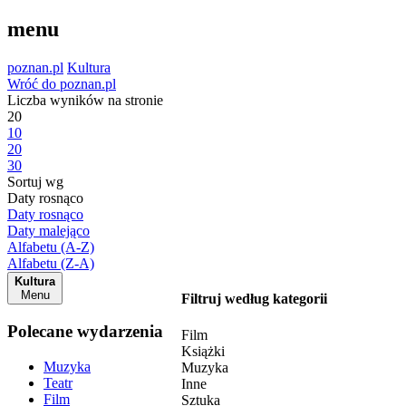
menu
poznan.pl
Kultura
Wróć do poznan.pl
Liczba wyników na stronie
20
10
20
30
Sortuj wg
Daty rosnąco
Daty rosnąco
Daty malejąco
Alfabetu (A-Z)
Alfabetu (Z-A)
Kultura
Menu
Filtruj według kategorii
Polecane wydarzenia
Film
Książki
Muzyka
Muzyka
Teatr
Inne
Film
Sztuka