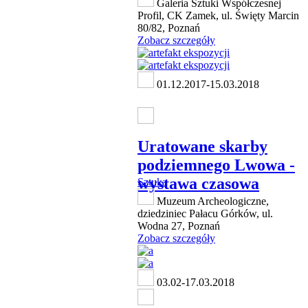
Galeria Sztuki Współczesnej
Profil, CK Zamek, ul. Święty Marcin
80/82, Poznań
Zobacz szczegóły
01.12.2017-15.03.2018
Uratowane skarby
podziemnego Lwowa -
wystawa czasowa
Sztuka
Muzeum Archeologiczne,
dziedziniec Pałacu Górków, ul.
Wodna 27, Poznań
Zobacz szczegóły
03.02-17.03.2018