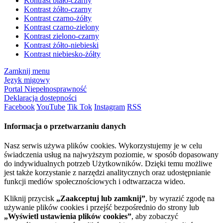
Kontrast biało-czarny
Kontrast żółto-czarny
Kontrast czarno-żółty
Kontrast czarno-zielony
Kontrast zielono-czarny
Kontrast żółto-niebieski
Kontrast niebiesko-żółty
Zamknij menu
Język migowy
Portal Niepełnosprawność
Deklaracja dostępności
Facebook
YouTube
Tik Tok
Instagram
RSS
Informacja o przetwarzaniu danych
Nasz serwis używa plików cookies. Wykorzystujemy je w celu
świadczenia usług na najwyższym poziomie, w sposób dopasowany
do indywidualnych potrzeb Użytkowników. Dzięki temu możliwe
jest także korzystanie z narzędzi analitycznych oraz udostępnianie
funkcji mediów społecznościowych i odtwarzacza wideo.
Kliknij przycisk
„Zaakceptuj lub zamknij”
, by wyrazić zgodę na
używanie plików cookies i przejść bezpośrednio do strony lub
„Wyświetl ustawienia plików cookies”
, aby zobaczyć