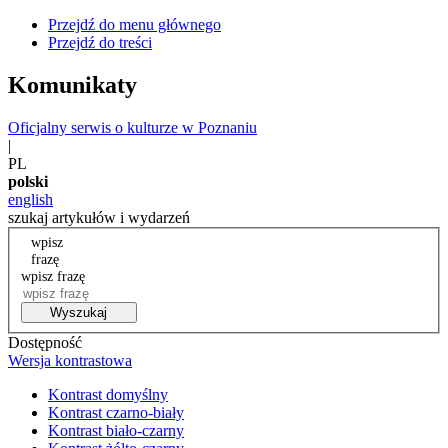
Przejdź do menu głównego
Przejdź do treści
Komunikaty
Oficjalny serwis o kulturze w Poznaniu
|
PL
polski
english
szukaj artykułów i wydarzeń
wpisz
frazę
wpisz frazę
Wyszukaj
Dostępność
Wersja kontrastowa
Kontrast domyślny
Kontrast czarno-biały
Kontrast biało-czarny