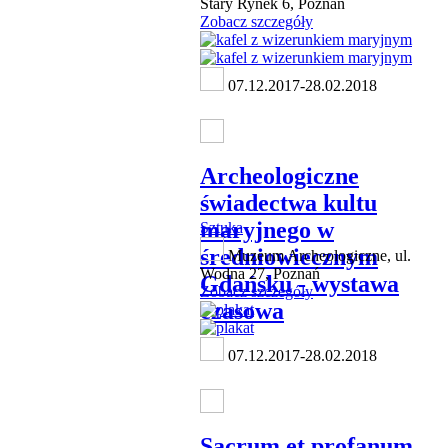
Stary Rynek 6, Poznań
Zobacz szczegóły
07.12.2017-28.02.2018
Archeologiczne
świadectwa kultu
maryjnego w
Sztuka
średniowiecznym
Muzeum Archeologiczne, ul.
Wodna 27, Poznań
Gdańsku - wystawa
Zobacz szczegóły
czasowa
07.12.2017-28.02.2018
Sacrum et profanum.