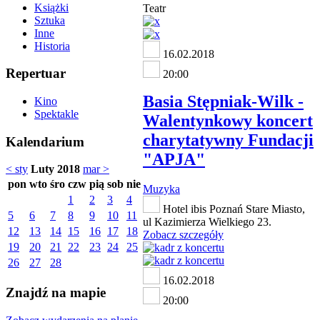
Książki
Teatr
Sztuka
Inne
Historia
16.02.2018
Repertuar
20:00
Basia Stępniak-Wilk -
Kino
Spektakle
Walentynkowy koncert
charytatywny Fundacji
Kalendarium
"APJA"
< sty
Luty 2018
mar >
pon
wto
śro
czw
pią
sob
nie
Muzyka
1
2
3
4
Hotel ibis Poznań Stare Miasto,
5
6
7
8
9
10
11
ul Kazimierza Wielkiego 23.
12
13
14
15
16
17
18
Zobacz szczegóły
19
20
21
22
23
24
25
26
27
28
16.02.2018
Znajdź na mapie
20:00