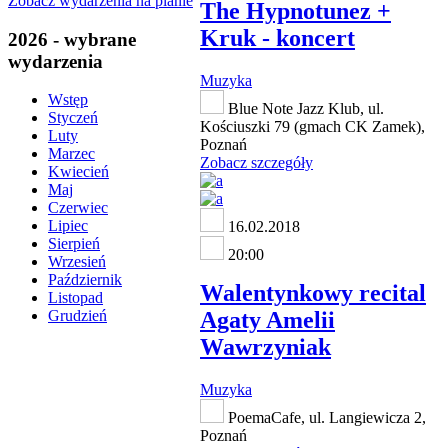
Zobacz wydarzenia na planie
The Hypnotunez +
Kruk - koncert
2026 - wybrane
wydarzenia
Muzyka
Wstęp
Blue Note Jazz Klub, ul.
Styczeń
Kościuszki 79 (gmach CK Zamek),
Luty
Poznań
Marzec
Zobacz szczegóły
Kwiecień
Maj
Czerwiec
Lipiec
16.02.2018
Sierpień
20:00
Wrzesień
Październik
Walentynkowy recital
Listopad
Agaty Amelii
Grudzień
Wawrzyniak
Muzyka
PoemaCafe, ul. Langiewicza 2,
Poznań