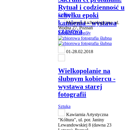
Rytuał i codzienność u
schyłku epoki
Sztuka
kamienia - wystawa
Muzeum Archeologiczne, ul.
Wodna 27, Poznań
czasowa
Zobacz szczegóły
01-28.02.2018
Wielkopolanie na
ślubnym kobiercu -
wystawa starej
fotografii
Sztuka
Kawiarnia Artystyczna
"Kóltura", ul. por. Janiny
Lewandowskiej 8 (dawna 23