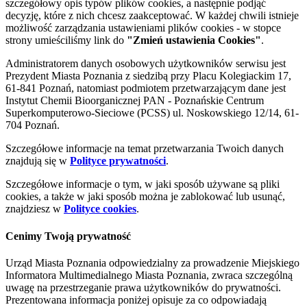
szczegółowy opis typów plików cookies, a następnie podjąć
decyzję, które z nich chcesz zaakceptować. W każdej chwili istnieje
możliwość zarządzania ustawieniami plików cookies - w stopce
strony umieściliśmy link do
"Zmień ustawienia Cookies"
.
Administratorem danych osobowych użytkowników serwisu jest
Prezydent Miasta Poznania z siedzibą przy Placu Kolegiackim 17,
61-841 Poznań, natomiast podmiotem przetwarzającym dane jest
Instytut Chemii Bioorganicznej PAN - Poznańskie Centrum
Superkomputerowo-Sieciowe (PCSS) ul. Noskowskiego 12/14, 61-
704 Poznań.
Szczegółowe informacje na temat przetwarzania Twoich danych
znajdują się w
Polityce prywatności
.
Szczegółowe informacje o tym, w jaki sposób używane są pliki
cookies, a także w jaki sposób można je zablokować lub usunąć,
znajdziesz w
Polityce cookies
.
Cenimy Twoją prywatność
Urząd Miasta Poznania odpowiedzialny za prowadzenie Miejskiego
Informatora Multimedialnego Miasta Poznania, zwraca szczególną
uwagę na przestrzeganie prawa użytkowników do prywatności.
Prezentowana informacja poniżej opisuje za co odpowiadają