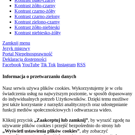
Kontrast biało-czarny
Kontrast żółto-czarny
Kontrast czarno-żółty
Kontrast czarno-zielony
Kontrast zielono-czarny
Kontrast żółto-niebieski
Kontrast niebiesko-żółty
Zamknij menu
Język migowy
Portal Niepełnosprawność
Deklaracja dostępności
Facebook
YouTube
Tik Tok
Instagram
RSS
Informacja o przetwarzaniu danych
Nasz serwis używa plików cookies. Wykorzystujemy je w celu
świadczenia usług na najwyższym poziomie, w sposób dopasowany
do indywidualnych potrzeb Użytkowników. Dzięki temu możliwe
jest także korzystanie z narzędzi analitycznych oraz udostępnianie
funkcji mediów społecznościowych i odtwarzacza wideo.
Kliknij przycisk
„Zaakceptuj lub zamknij”
, by wyrazić zgodę na
używanie plików cookies i przejść bezpośrednio do strony lub
„Wyświetl ustawienia plików cookies”
, aby zobaczyć