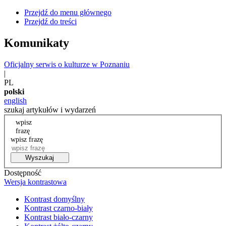
Przejdź do menu głównego
Przejdź do treści
Komunikaty
Oficjalny serwis o kulturze w Poznaniu
|
PL
polski
english
szukaj artykułów i wydarzeń
wpisz
frazę
wpisz frazę
Wyszukaj
Dostępność
Wersja kontrastowa
Kontrast domyślny
Kontrast czarno-biały
Kontrast biało-czarny