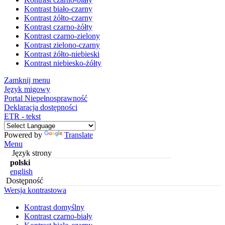
Kontrast biało-czarny
Kontrast żółto-czarny
Kontrast czarno-żółty
Kontrast czarno-zielony
Kontrast zielono-czarny
Kontrast żółto-niebieski
Kontrast niebiesko-żółty
Zamknij menu
Język migowy
Portal Niepełnosprawność
Deklaracja dostępności
ETR - tekst
Powered by
Translate
Menu
Język strony
polski
english
Dostępność
Wersja kontrastowa
Kontrast domyślny
Kontrast czarno-biały