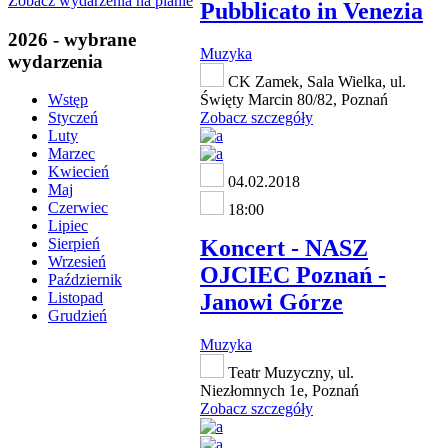
Zobacz wydarzenia na planie
Pubblicato in Venezia
2026 - wybrane
Muzyka
wydarzenia
CK Zamek, Sala Wielka, ul.
Święty Marcin 80/82, Poznań
Wstęp
Zobacz szczegóły
Styczeń
Luty
Marzec
Kwiecień
04.02.2018
Maj
Czerwiec
18:00
Lipiec
Koncert - NASZ
Sierpień
Wrzesień
OJCIEC Poznań -
Październik
Janowi Górze
Listopad
Grudzień
Muzyka
Teatr Muzyczny, ul.
Niezłomnych 1e, Poznań
Zobacz szczegóły