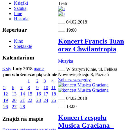
Książki
Teatr
Sztuka
Inne
Historia
04.02.2018
Repertuar
19:00
Koncert Francis Tuan
Kino
Spektakle
oraz Chwilantropia
Kalendarium
Muzyka
< sty
Luty 2018
mar >
W Starym Kinie, ul. Feliksa
Nowowiejskiego 8, Poznań
pon
wto
śro
czw
pią
sob
nie
Zobacz szczegóły
1
2
3
4
5
6
7
8
9
10
11
12
13
14
15
16
17
18
04.02.2018
19
20
21
22
23
24
25
18:00
26
27
28
Koncert zespołu
Znajdź na mapie
Musica Graciana -