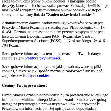
szczegółowy opis typów plików cookies, a następnie podjąć
decyzję, które z nich chcesz zaakceptować. W każdej chwili istnieje
możliwość zarządzania ustawieniami plików cookies - w stopce
strony umieściliśmy link do
"Zmień ustawienia Cookies"
.
Administratorem danych osobowych użytkowników serwisu jest
Prezydent Miasta Poznania z siedzibą przy Placu Kolegiackim 17,
61-841 Poznań, natomiast podmiotem przetwarzającym dane jest
Instytut Chemii Bioorganicznej PAN - Poznańskie Centrum
Superkomputerowo-Sieciowe (PCSS) ul. Noskowskiego 12/14, 61-
704 Poznań.
Szczegółowe informacje na temat przetwarzania Twoich danych
znajdują się w
Polityce prywatności
.
Szczegółowe informacje o tym, w jaki sposób używane są pliki
cookies, a także w jaki sposób można je zablokować lub usunąć,
znajdziesz w
Polityce cookies
.
Cenimy Twoją prywatność
Urząd Miasta Poznania odpowiedzialny za prowadzenie Miejskiego
Informatora Multimedialnego Miasta Poznania, zwraca szczególną
uwagę na przestrzeganie prawa użytkowników do prywatności.
Prezentowana informacja poniżej opisuje za co odpowiadają