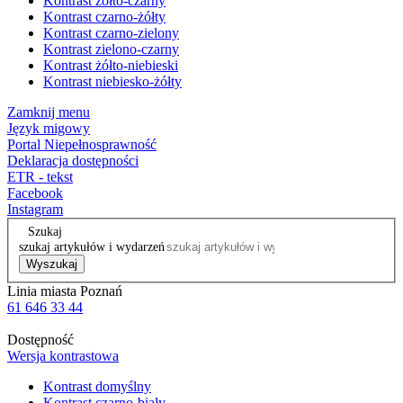
Kontrast żółto-czarny
Kontrast czarno-żółty
Kontrast czarno-zielony
Kontrast zielono-czarny
Kontrast żółto-niebieski
Kontrast niebiesko-żółty
Zamknij menu
Język migowy
Portal Niepełnosprawność
Deklaracja dostępności
ETR - tekst
Facebook
Instagram
Szukaj
szukaj artykułów i wydarzeń
Wyszukaj
Linia miasta Poznań
61 646 33 44
Dostępność
Wersja kontrastowa
Kontrast domyślny
Kontrast czarno-biały