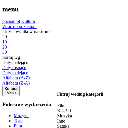
menu
poznan.pl
Kultura
Wróć do poznan.pl
Liczba wyników na stronie
20
10
20
30
Sortuj wg
Daty malejąco
Daty rosnąco
Daty malejąco
Alfabetu (A-Z)
Alfabetu (Z-A)
Kultura
Menu
Filtruj według kategorii
Polecane wydarzenia
Film
Książki
Muzyka
Muzyka
Teatr
Inne
Film
Sztuka