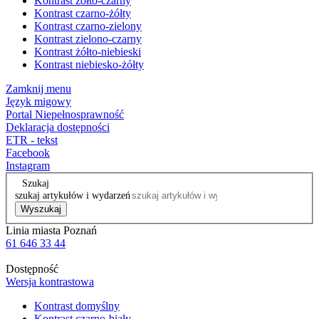
Kontrast żółto-czarny
Kontrast czarno-żółty
Kontrast czarno-zielony
Kontrast zielono-czarny
Kontrast żółto-niebieski
Kontrast niebiesko-żółty
Zamknij menu
Język migowy
Portal Niepełnosprawność
Deklaracja dostępności
ETR - tekst
Facebook
Instagram
Szukaj
szukaj artykułów i wydarzeń
Wyszukaj
Linia miasta Poznań
61 646 33 44
Dostępność
Wersja kontrastowa
Kontrast domyślny
Kontrast czarno-biały