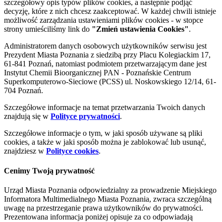
szczegółowy opis typów plików cookies, a następnie podjąć
decyzję, które z nich chcesz zaakceptować. W każdej chwili istnieje
możliwość zarządzania ustawieniami plików cookies - w stopce
strony umieściliśmy link do
"Zmień ustawienia Cookies"
.
Administratorem danych osobowych użytkowników serwisu jest
Prezydent Miasta Poznania z siedzibą przy Placu Kolegiackim 17,
61-841 Poznań, natomiast podmiotem przetwarzającym dane jest
Instytut Chemii Bioorganicznej PAN - Poznańskie Centrum
Superkomputerowo-Sieciowe (PCSS) ul. Noskowskiego 12/14, 61-
704 Poznań.
Szczegółowe informacje na temat przetwarzania Twoich danych
znajdują się w
Polityce prywatności
.
Szczegółowe informacje o tym, w jaki sposób używane są pliki
cookies, a także w jaki sposób można je zablokować lub usunąć,
znajdziesz w
Polityce cookies
.
Cenimy Twoją prywatność
Urząd Miasta Poznania odpowiedzialny za prowadzenie Miejskiego
Informatora Multimedialnego Miasta Poznania, zwraca szczególną
uwagę na przestrzeganie prawa użytkowników do prywatności.
Prezentowana informacja poniżej opisuje za co odpowiadają