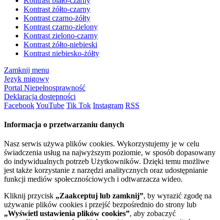
Kontrast biało-czarny
Kontrast żółto-czarny
Kontrast czarno-żółty
Kontrast czarno-zielony
Kontrast zielono-czarny
Kontrast żółto-niebieski
Kontrast niebiesko-żółty
Zamknij menu
Język migowy
Portal Niepełnosprawność
Deklaracja dostępności
Facebook
YouTube
Tik Tok
Instagram
RSS
Informacja o przetwarzaniu danych
Nasz serwis używa plików cookies. Wykorzystujemy je w celu
świadczenia usług na najwyższym poziomie, w sposób dopasowany
do indywidualnych potrzeb Użytkowników. Dzięki temu możliwe
jest także korzystanie z narzędzi analitycznych oraz udostępnianie
funkcji mediów społecznościowych i odtwarzacza wideo.
Kliknij przycisk
„Zaakceptuj lub zamknij”
, by wyrazić zgodę na
używanie plików cookies i przejść bezpośrednio do strony lub
„Wyświetl ustawienia plików cookies”
, aby zobaczyć