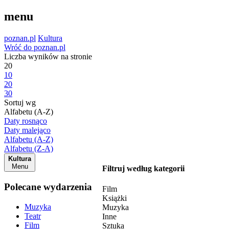
menu
poznan.pl
Kultura
Wróć do poznan.pl
Liczba wyników na stronie
20
10
20
30
Sortuj wg
Alfabetu (A-Z)
Daty rosnąco
Daty malejąco
Alfabetu (A-Z)
Alfabetu (Z-A)
Kultura
Menu
Filtruj według kategorii
Polecane wydarzenia
Film
Książki
Muzyka
Muzyka
Teatr
Inne
Film
Sztuka