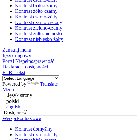
Kontrast biało-czarny
Kontrast żółto-czarny
Kontrast czarno-żółty
Kontrast czarno-zielony
Kontrast zielono-czarny
Kontrast żółto-niebieski
Kontrast niebiesko-żółty
Zamknij menu
Język migowy
Portal Niepełnosprawność
Deklaracja dostępności
ETR - tekst
Powered by
Translate
Menu
Język strony
polski
english
Dostępność
Wersja kontrastowa
Kontrast domyślny
Kontrast czarno-biały