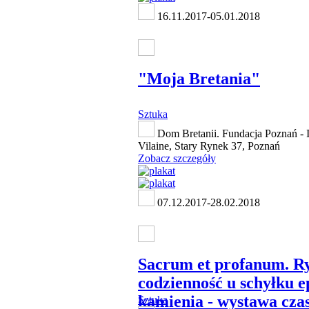
16.11.2017-05.01.2018
"Moja Bretania"
Sztuka
Dom Bretanii. Fundacja Poznań - Il
Vilaine, Stary Rynek 37, Poznań
Zobacz szczegóły
07.12.2017-28.02.2018
Sacrum et profanum. Ry
codzienność u schyłku e
kamienia - wystawa cza
Sztuka