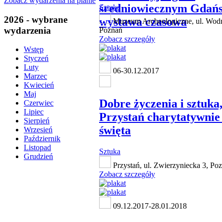
Zobacz wydarzenia na planie
średniowiecznym Gdańs
Sztuka
2026 - wybrane
wystawa czasowa
Muzeum Archeologiczne, ul. Wodn
wydarzenia
Poznań
Zobacz szczegóły
Wstęp
Styczeń
Luty
06-30.12.2017
Marzec
Kwiecień
Maj
Dobre życzenia i sztuka,
Czerwiec
Lipiec
Przystań charytatywnie
Sierpień
święta
Wrzesień
Październik
Listopad
Sztuka
Grudzień
Przystań, ul. Zwierzyniecka 3, Po
Zobacz szczegóły
09.12.2017-28.01.2018