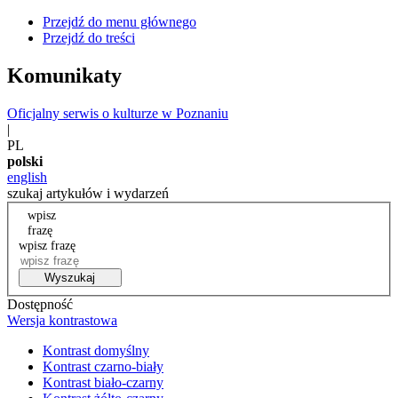
Przejdź do menu głównego
Przejdź do treści
Komunikaty
Oficjalny serwis o kulturze w Poznaniu
|
PL
polski
english
szukaj artykułów i wydarzeń
wpisz
frazę
wpisz frazę
Wyszukaj
Dostępność
Wersja kontrastowa
Kontrast domyślny
Kontrast czarno-biały
Kontrast biało-czarny