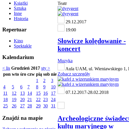
Książki
Teatr
Sztuka
Inne
Historia
29.12.2017
Repertuar
19:00
Słowicze kolędowanie -
Kino
Spektakle
koncert
Kalendarium
Muzyka
< lis
Grudzień 2017
sty >
Aula UAM, ul. Wieniawskiego 1,
Zobacz szczegóły
pon
wto
śro
czw
pią
sob
nie
1
2
3
4
5
6
7
8
9
10
07.12.2017-28.02.2018
11
12
13
14
15
16
17
18
19
20
21
22
23
24
25
26
27
28
29
30
31
Archeologiczne świade
Znajdź na mapie
kultu maryjnego w