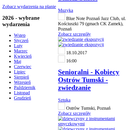
Zobacz wydarzenia na planie
Muzyka
2026 - wybrane
Blue Note Poznań Jazz Club, ul.
wydarzenia
Kościuszki 79 (gmach CK Zamek),
Poznań
Zobacz szczegóły
Wstęp
Styczeń
Luty
Marzec
18.10.2017
Kwiecień
16:00
Maj
Czerwiec
Senioralni - Kobiecy
Lipiec
Sierpień
Ostrów Tumski -
Wrzesień
zwiedzanie
Październik
Listopad
Grudzień
Sztuka
Ostrów Tumski, Poznań
Zobacz szczegóły