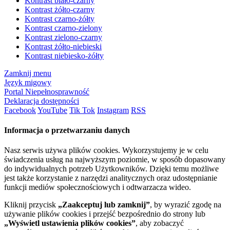
Kontrast biało-czarny
Kontrast żółto-czarny
Kontrast czarno-żółty
Kontrast czarno-zielony
Kontrast zielono-czarny
Kontrast żółto-niebieski
Kontrast niebiesko-żółty
Zamknij menu
Język migowy
Portal Niepełnosprawność
Deklaracja dostępności
Facebook
YouTube
Tik Tok
Instagram
RSS
Informacja o przetwarzaniu danych
Nasz serwis używa plików cookies. Wykorzystujemy je w celu
świadczenia usług na najwyższym poziomie, w sposób dopasowany
do indywidualnych potrzeb Użytkowników. Dzięki temu możliwe
jest także korzystanie z narzędzi analitycznych oraz udostępnianie
funkcji mediów społecznościowych i odtwarzacza wideo.
Kliknij przycisk
„Zaakceptuj lub zamknij”
, by wyrazić zgodę na
używanie plików cookies i przejść bezpośrednio do strony lub
„Wyświetl ustawienia plików cookies”
, aby zobaczyć