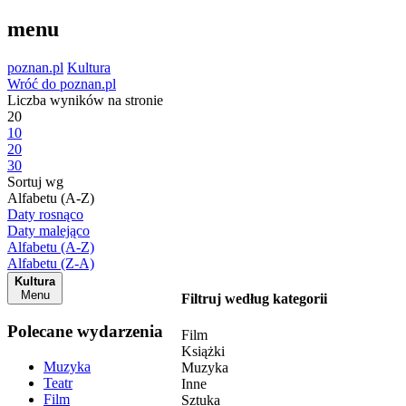
menu
poznan.pl
Kultura
Wróć do poznan.pl
Liczba wyników na stronie
20
10
20
30
Sortuj wg
Alfabetu (A-Z)
Daty rosnąco
Daty malejąco
Alfabetu (A-Z)
Alfabetu (Z-A)
Kultura
Menu
Filtruj według kategorii
Polecane wydarzenia
Film
Książki
Muzyka
Muzyka
Teatr
Inne
Film
Sztuka