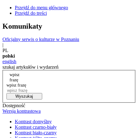
Przejdź do menu głównego
Przejdź do treści
Komunikaty
Oficjalny serwis o kulturze w Poznaniu
|
PL
polski
english
szukaj artykułów i wydarzeń
wpisz
frazę
wpisz frazę
Wyszukaj
Dostępność
Wersja kontrastowa
Kontrast domyślny
Kontrast czarno-biały
Kontrast biało-czarny