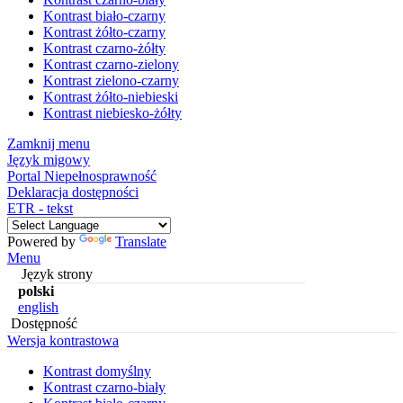
Kontrast biało-czarny
Kontrast żółto-czarny
Kontrast czarno-żółty
Kontrast czarno-zielony
Kontrast zielono-czarny
Kontrast żółto-niebieski
Kontrast niebiesko-żółty
Zamknij menu
Język migowy
Portal Niepełnosprawność
Deklaracja dostępności
ETR - tekst
Powered by
Translate
Menu
Język strony
polski
english
Dostępność
Wersja kontrastowa
Kontrast domyślny
Kontrast czarno-biały