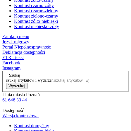
Kontrast żółto-czarny
Kontrast czarno-żółty
Kontrast czarno-zielony
Kontrast zielono-czarny
Kontrast żółto-niebieski
Kontrast niebiesko-żółty
Zamknij menu
Język migowy
Portal Niepełnosprawność
Deklaracja dostępności
ETR - tekst
Facebook
Instagram
Szukaj
szukaj artykułów i wydarzeń
Wyszukaj
Linia miasta Poznań
61 646 33 44
Dostępność
Wersja kontrastowa
Kontrast domyślny
Kontrast czarno-biały