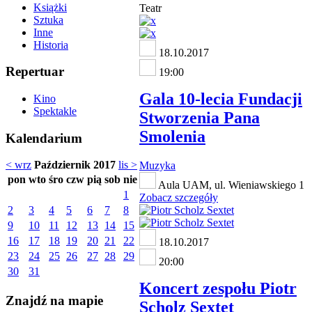
Książki
Teatr
Sztuka
Inne
Historia
18.10.2017
Repertuar
19:00
Gala 10-lecia Fundacji
Kino
Spektakle
Stworzenia Pana
Smolenia
Kalendarium
< wrz
Październik 2017
lis >
Muzyka
pon
wto
śro
czw
pią
sob
nie
Aula UAM, ul. Wieniawskiego 1
1
Zobacz szczegóły
2
3
4
5
6
7
8
9
10
11
12
13
14
15
16
17
18
19
20
21
22
18.10.2017
23
24
25
26
27
28
29
20:00
30
31
Koncert zespołu Piotr
Znajdź na mapie
Scholz Sextet