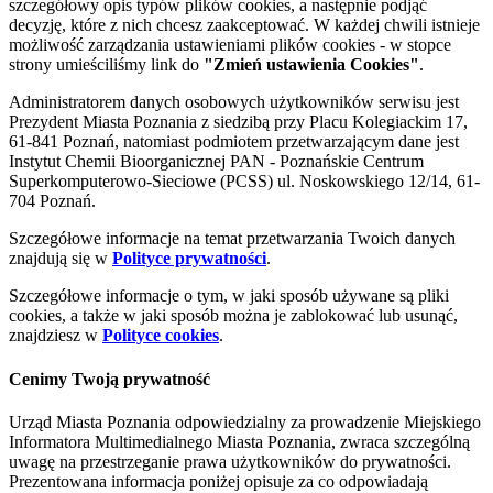
szczegółowy opis typów plików cookies, a następnie podjąć
decyzję, które z nich chcesz zaakceptować. W każdej chwili istnieje
możliwość zarządzania ustawieniami plików cookies - w stopce
strony umieściliśmy link do
"Zmień ustawienia Cookies"
.
Administratorem danych osobowych użytkowników serwisu jest
Prezydent Miasta Poznania z siedzibą przy Placu Kolegiackim 17,
61-841 Poznań, natomiast podmiotem przetwarzającym dane jest
Instytut Chemii Bioorganicznej PAN - Poznańskie Centrum
Superkomputerowo-Sieciowe (PCSS) ul. Noskowskiego 12/14, 61-
704 Poznań.
Szczegółowe informacje na temat przetwarzania Twoich danych
znajdują się w
Polityce prywatności
.
Szczegółowe informacje o tym, w jaki sposób używane są pliki
cookies, a także w jaki sposób można je zablokować lub usunąć,
znajdziesz w
Polityce cookies
.
Cenimy Twoją prywatność
Urząd Miasta Poznania odpowiedzialny za prowadzenie Miejskiego
Informatora Multimedialnego Miasta Poznania, zwraca szczególną
uwagę na przestrzeganie prawa użytkowników do prywatności.
Prezentowana informacja poniżej opisuje za co odpowiadają