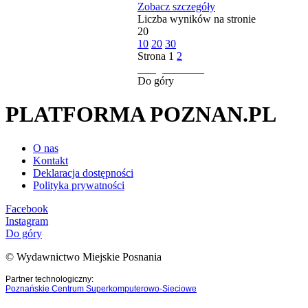
Zobacz szczegóły
Liczba wyników na stronie
20
10
20
30
Strona
1
2
następna strona
Do góry
PLATFORMA POZNAN.PL
O nas
Kontakt
Deklaracja dostępności
Polityka prywatności
Facebook
Instagram
Do góry
© Wydawnictwo Miejskie Posnania
Partner technologiczny:
Poznańskie Centrum Superkomputerowo-Sieciowe