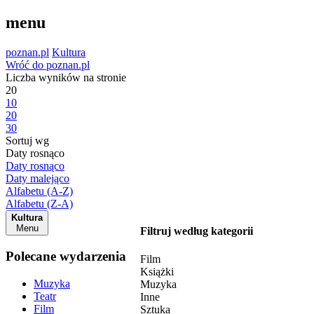
menu
poznan.pl
Kultura
Wróć do poznan.pl
Liczba wyników na stronie
20
10
20
30
Sortuj wg
Daty rosnąco
Daty rosnąco
Daty malejąco
Alfabetu (A-Z)
Alfabetu (Z-A)
Kultura
Menu
Filtruj według kategorii
Polecane wydarzenia
Film
Książki
Muzyka
Muzyka
Teatr
Inne
Film
Sztuka