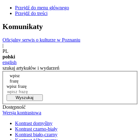
Przejdź do menu głównego
Przejdź do treści
Komunikaty
Oficjalny serwis o kulturze w Poznaniu
|
PL
polski
english
szukaj artykułów i wydarzeń
wpisz
frazę
wpisz frazę
Wyszukaj
Dostępność
Wersja kontrastowa
Kontrast domyślny
Kontrast czarno-biały
Kontrast biało-czarny