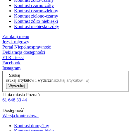
Kontrast żółto-czarny
Kontrast czarno-żółty
Kontrast czarno-zielony
Kontrast zielono-czarny
Kontrast żółto-niebieski
Kontrast niebiesko-żółty
Zamknij menu
Język migowy
Portal Niepełnosprawność
Deklaracja dostępności
ETR - tekst
Facebook
Instagram
Szukaj
szukaj artykułów i wydarzeń
Wyszukaj
Linia miasta Poznań
61 646 33 44
Dostępność
Wersja kontrastowa
Kontrast domyślny
Kontrast czarno-biały