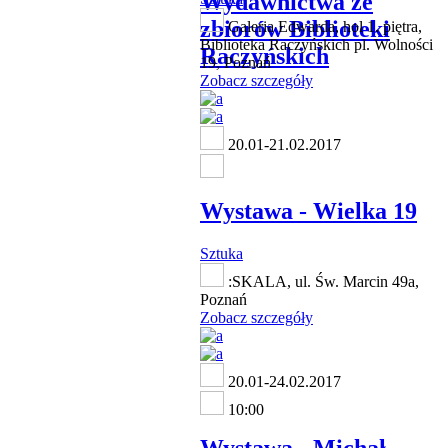
Wydawnictwa ze
zbiorów Biblioteki
Galeria Edwarda, hol 1. piętra,
Biblioteka Raczyńskich pl. Wolności
Raczyńskich
19, Poznań
Zobacz szczegóły
20.01-21.02.2017
Wystawa - Wielka 19
Sztuka
:SKALA, ul. Św. Marcin 49a,
Poznań
Zobacz szczegóły
20.01-24.02.2017
10:00