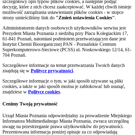
szczegółowy opis typów plików cookies, a następnie podjąć
decyzję, które z nich chcesz zaakceptować. W każdej chwili istnieje
możliwość zarządzania ustawieniami plików cookies - w stopce
strony umieściliśmy link do
"Zmień ustawienia Cookies"
.
Administratorem danych osobowych użytkowników serwisu jest
Prezydent Miasta Poznania z siedzibą przy Placu Kolegiackim 17,
61-841 Poznań, natomiast podmiotem przetwarzającym dane jest
Instytut Chemii Bioorganicznej PAN - Poznańskie Centrum
Superkomputerowo-Sieciowe (PCSS) ul. Noskowskiego 12/14, 61-
704 Poznań.
Szczegółowe informacje na temat przetwarzania Twoich danych
znajdują się w
Polityce prywatności
.
Szczegółowe informacje o tym, w jaki sposób używane są pliki
cookies, a także w jaki sposób można je zablokować lub usunąć,
znajdziesz w
Polityce cookies
.
Cenimy Twoją prywatność
Urząd Miasta Poznania odpowiedzialny za prowadzenie Miejskiego
Informatora Multimedialnego Miasta Poznania, zwraca szczególną
uwagę na przestrzeganie prawa użytkowników do prywatności.
Prezentowana informacja poniżej opisuje za co odpowiadają