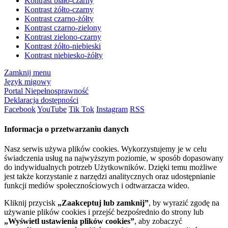
Kontrast biało-czarny
Kontrast żółto-czarny
Kontrast czarno-żółty
Kontrast czarno-zielony
Kontrast zielono-czarny
Kontrast żółto-niebieski
Kontrast niebiesko-żółty
Zamknij menu
Język migowy
Portal Niepełnosprawność
Deklaracja dostępności
Facebook
YouTube
Tik Tok
Instagram
RSS
Informacja o przetwarzaniu danych
Nasz serwis używa plików cookies. Wykorzystujemy je w celu
świadczenia usług na najwyższym poziomie, w sposób dopasowany
do indywidualnych potrzeb Użytkowników. Dzięki temu możliwe
jest także korzystanie z narzędzi analitycznych oraz udostępnianie
funkcji mediów społecznościowych i odtwarzacza wideo.
Kliknij przycisk
„Zaakceptuj lub zamknij”
, by wyrazić zgodę na
używanie plików cookies i przejść bezpośrednio do strony lub
„Wyświetl ustawienia plików cookies”
, aby zobaczyć