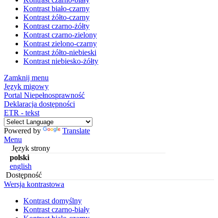
Kontrast biało-czarny
Kontrast żółto-czarny
Kontrast czarno-żółty
Kontrast czarno-zielony
Kontrast zielono-czarny
Kontrast żółto-niebieski
Kontrast niebiesko-żółty
Zamknij menu
Język migowy
Portal Niepełnosprawność
Deklaracja dostępności
ETR - tekst
Powered by
Translate
Menu
Język strony
polski
english
Dostępność
Wersja kontrastowa
Kontrast domyślny
Kontrast czarno-biały