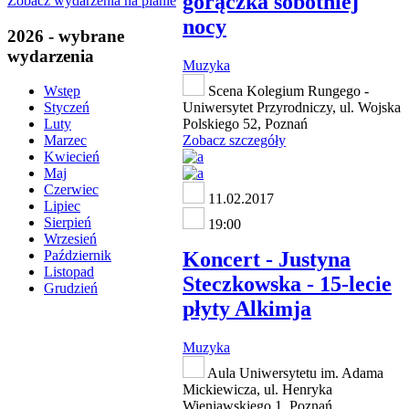
gorączka sobotniej
Zobacz wydarzenia na planie
nocy
2026 - wybrane
wydarzenia
Muzyka
Scena Kolegium Rungego -
Wstęp
Uniwersytet Przyrodniczy, ul. Wojska
Styczeń
Polskiego 52, Poznań
Luty
Zobacz szczegóły
Marzec
Kwiecień
Maj
Czerwiec
11.02.2017
Lipiec
Sierpień
19:00
Wrzesień
Koncert - Justyna
Październik
Listopad
Steczkowska - 15-lecie
Grudzień
płyty Alkimja
Muzyka
Aula Uniwersytetu im. Adama
Mickiewicza, ul. Henryka
Wieniawskiego 1, Poznań