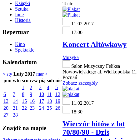
Książki
Teatr
Sztuka
Inne
Historia
11.02.2017
Repertuar
17:00
Koncert Altówkowy
Kino
Spektakle
Muzyka
Kalendarium
Salon Muzyczny Feliksa
Nowowiejskiego al. Wielkopolska 11,
< sty
Luty 2017
mar >
Poznań
pon
wto
śro
czw
pią
sob
nie
Zobacz szczegóły
1
2
3
4
5
6
7
8
9
10
11
12
13
14
15
16
17
18
19
11.02.2017
20
21
22
23
24
25
26
18:30
27
28
Wieczór hitów z lat
Znajdź na mapie
70/80/90 - Dziś