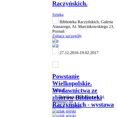
Raczyńskich.
Sztuka
Biblioteka Raczyńskich, Galeria
Atanazego, Al. Marcinkowskiego 23,
Poznań
Zobacz szczegóły
27.12.2016-19.02.2017
Powstanie
Wielkopolskie.
Wydawnictwa ze
Sztuka
zbiorów Biblioteki
Biblioteka Raczyńskich, pl.
Wolności 19
Raczyńskich - wystawa
Zobacz szczegóły