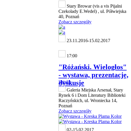
Stary Browar (vis a vis Pijalni
Czekolady E.Wedel) , ul. Półwiejska
40, Poznań
Zobacz szczegóły
23.11.2016-15.02.2017
17:00
"Różański. Wielogłos"
- wystawa, prezentacje,
dyskusje
Sztuka
Galeria Miejska Arsenał, Stary
Rynek 6 i Dom Literatury Biblioteki
Raczyńskich, ul. Wroniecka 14,
Poznań
Zobacz szczegóły
02-15.02.2017