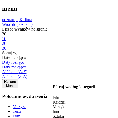
menu
poznan.pl
Kultura
Wróć do poznan.pl
Liczba wyników na stronie
20
10
20
30
Sortuj wg
Daty malejąco
Daty rosnąco
Daty malejąco
Alfabetu (A-Z)
Alfabetu (Z-A)
Kultura
Menu
Filtruj według kategorii
Polecane wydarzenia
Film
Książki
Muzyka
Muzyka
Teatr
Inne
Film
Sztuka