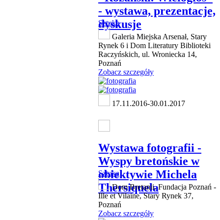
- wystawa, prezentacje,
dyskusje
Sztuka
Galeria Miejska Arsenał, Stary
Rynek 6 i Dom Literatury Biblioteki
Raczyńskich, ul. Wroniecka 14,
Poznań
Zobacz szczegóły
17.11.2016-30.01.2017
Wystawa fotografii -
Wyspy bretońskie w
obiektywie Michela
Sztuka
Thersiquela
Dom Bretanii. Fundacja Poznań -
Ille et Vilaine, Stary Rynek 37,
Poznań
Zobacz szczegóły