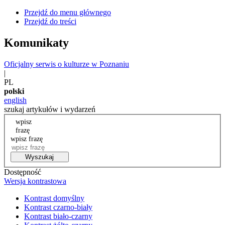
Przejdź do menu głównego
Przejdź do treści
Komunikaty
Oficjalny serwis o kulturze w Poznaniu
|
PL
polski
english
szukaj artykułów i wydarzeń
wpisz
frazę
wpisz frazę
Wyszukaj
Dostępność
Wersja kontrastowa
Kontrast domyślny
Kontrast czarno-biały
Kontrast biało-czarny