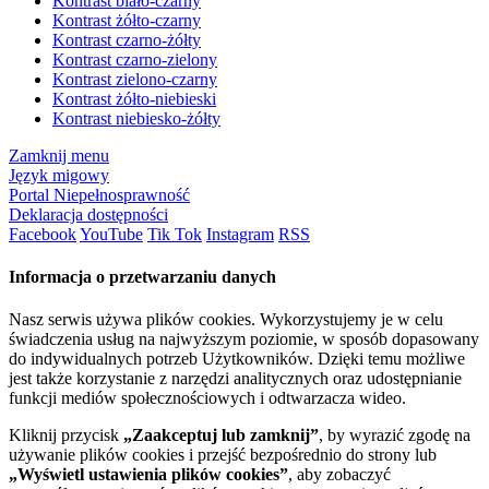
Kontrast biało-czarny
Kontrast żółto-czarny
Kontrast czarno-żółty
Kontrast czarno-zielony
Kontrast zielono-czarny
Kontrast żółto-niebieski
Kontrast niebiesko-żółty
Zamknij menu
Język migowy
Portal Niepełnosprawność
Deklaracja dostępności
Facebook
YouTube
Tik Tok
Instagram
RSS
Informacja o przetwarzaniu danych
Nasz serwis używa plików cookies. Wykorzystujemy je w celu
świadczenia usług na najwyższym poziomie, w sposób dopasowany
do indywidualnych potrzeb Użytkowników. Dzięki temu możliwe
jest także korzystanie z narzędzi analitycznych oraz udostępnianie
funkcji mediów społecznościowych i odtwarzacza wideo.
Kliknij przycisk
„Zaakceptuj lub zamknij”
, by wyrazić zgodę na
używanie plików cookies i przejść bezpośrednio do strony lub
„Wyświetl ustawienia plików cookies”
, aby zobaczyć