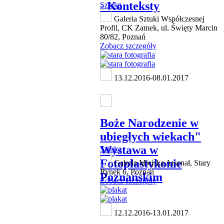
- Konteksty
Sztuka
Galeria Sztuki Współczesnej
Profil, CK Zamek, ul. Święty Marcin
80/82, Poznań
Zobacz szczegóły
13.12.2016-08.01.2017
Boże Narodzenie w
ubiegłych wiekach"
Wystawa w
Sztuka
Fotoplastykonie
Galeria Miejska Arsenał, Stary
Rynek 6, Poznań
Poznańskim
Zobacz szczegóły
12.12.2016-13.01.2017