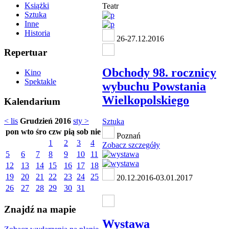
Książki
Teatr
Sztuka
Inne
Historia
26-27.12.2016
Repertuar
Obchody 98. rocznicy
Kino
Spektakle
wybuchu Powstania
Wielkopolskiego
Kalendarium
< lis
Grudzień 2016
sty >
Sztuka
pon
wto
śro
czw
pią
sob
nie
Poznań
1
2
3
4
Zobacz szczegóły
5
6
7
8
9
10
11
12
13
14
15
16
17
18
19
20
21
22
23
24
25
20.12.2016-03.01.2017
26
27
28
29
30
31
Znajdź na mapie
Wystawa