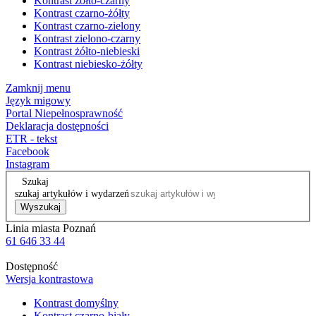
Kontrast żółto-czarny
Kontrast czarno-żółty
Kontrast czarno-zielony
Kontrast zielono-czarny
Kontrast żółto-niebieski
Kontrast niebiesko-żółty
Zamknij menu
Język migowy
Portal Niepełnosprawność
Deklaracja dostępności
ETR - tekst
Facebook
Instagram
Szukaj
szukaj artykułów i wydarzeń
Wyszukaj
Linia miasta Poznań
61 646 33 44
Dostępność
Wersja kontrastowa
Kontrast domyślny
Kontrast czarno-biały