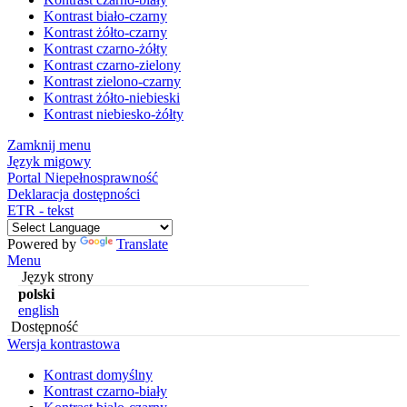
Kontrast biało-czarny
Kontrast żółto-czarny
Kontrast czarno-żółty
Kontrast czarno-zielony
Kontrast zielono-czarny
Kontrast żółto-niebieski
Kontrast niebiesko-żółty
Zamknij menu
Język migowy
Portal Niepełnosprawność
Deklaracja dostępności
ETR - tekst
Powered by
Translate
Menu
Język strony
polski
english
Dostępność
Wersja kontrastowa
Kontrast domyślny
Kontrast czarno-biały