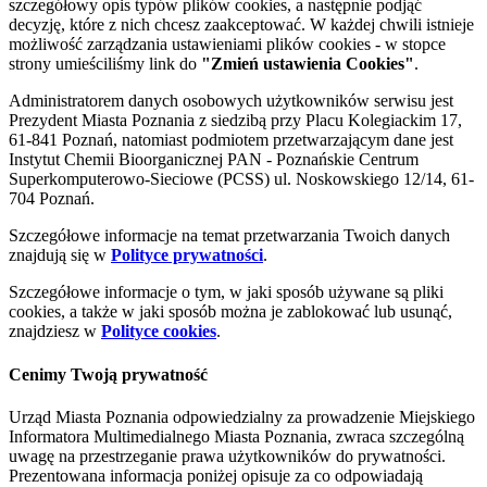
szczegółowy opis typów plików cookies, a następnie podjąć
decyzję, które z nich chcesz zaakceptować. W każdej chwili istnieje
możliwość zarządzania ustawieniami plików cookies - w stopce
strony umieściliśmy link do
"Zmień ustawienia Cookies"
.
Administratorem danych osobowych użytkowników serwisu jest
Prezydent Miasta Poznania z siedzibą przy Placu Kolegiackim 17,
61-841 Poznań, natomiast podmiotem przetwarzającym dane jest
Instytut Chemii Bioorganicznej PAN - Poznańskie Centrum
Superkomputerowo-Sieciowe (PCSS) ul. Noskowskiego 12/14, 61-
704 Poznań.
Szczegółowe informacje na temat przetwarzania Twoich danych
znajdują się w
Polityce prywatności
.
Szczegółowe informacje o tym, w jaki sposób używane są pliki
cookies, a także w jaki sposób można je zablokować lub usunąć,
znajdziesz w
Polityce cookies
.
Cenimy Twoją prywatność
Urząd Miasta Poznania odpowiedzialny za prowadzenie Miejskiego
Informatora Multimedialnego Miasta Poznania, zwraca szczególną
uwagę na przestrzeganie prawa użytkowników do prywatności.
Prezentowana informacja poniżej opisuje za co odpowiadają