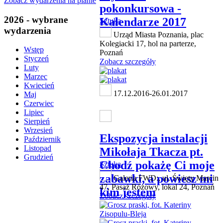
Zobacz wydarzenia na planie
pokonkursowa -
2026 - wybrane
Kalendarze 2017
Sztuka
wydarzenia
Urząd Miasta Poznania, plac
Kolegiacki 17, hol na parterze,
Wstęp
Poznań
Styczeń
Zobacz szczegóły
Luty
Marzec
Kwiecień
17.12.2016-26.01.2017
Maj
Czerwiec
Lipiec
Sierpień
Wrzesień
Ekspozycja instalacji
Październik
Listopad
Mikołaja Tkacza pt.
Grudzień
Chodź pokażę Ci moje
Sztuka
zabawki, a powiesz mi
Galeria FWD:, ul. Święty Marcin
47, Pasaż Różowy, lokal 24, Poznań
kim jestem
Zobacz szczegóły