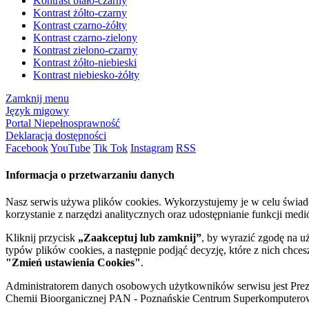
Kontrast biało-czarny
Kontrast żółto-czarny
Kontrast czarno-żółty
Kontrast czarno-zielony
Kontrast zielono-czarny
Kontrast żółto-niebieski
Kontrast niebiesko-żółty
Zamknij menu
Język migowy
Portal Niepełnosprawność
Deklaracja dostępności
Facebook
YouTube
Tik Tok
Instagram
RSS
Informacja o przetwarzaniu danych
Nasz serwis używa plików cookies. Wykorzystujemy je w celu świa
korzystanie z narzędzi analitycznych oraz udostępnianie funkcji me
Kliknij przycisk
„Zaakceptuj lub zamknij”
, by wyrazić zgodę na u
typów plików cookies, a następnie podjąć decyzję, które z nich chce
"Zmień ustawienia Cookies"
.
Administratorem danych osobowych użytkowników serwisu jest Prezyd
Chemii Bioorganicznej PAN - Poznańskie Centrum Superkomputerow