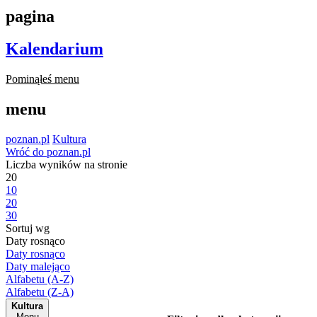
pagina
Kalendarium
Pominąłeś menu
menu
poznan.pl
Kultura
Wróć do poznan.pl
Liczba wyników na stronie
20
10
20
30
Sortuj wg
Daty rosnąco
Daty rosnąco
Daty malejąco
Alfabetu (A-Z)
Alfabetu (Z-A)
Kultura
Menu