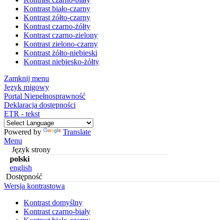
Kontrast biało-czarny
Kontrast żółto-czarny
Kontrast czarno-żółty
Kontrast czarno-zielony
Kontrast zielono-czarny
Kontrast żółto-niebieski
Kontrast niebiesko-żółty
Zamknij menu
Język migowy
Portal Niepełnosprawność
Deklaracja dostępności
ETR - tekst
Powered by
Translate
Menu
Język strony
polski
english
Dostępność
Wersja kontrastowa
Kontrast domyślny
Kontrast czarno-biały