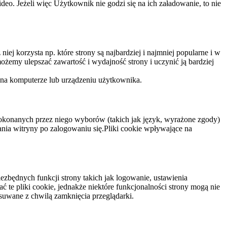
eo. Jeżeli więc Użytkownik nie godzi się na ich załadowanie, to nie
niej korzysta np. które strony są najbardziej i najmniej popularne i w
żemy ulepszać zawartość i wydajność strony i uczynić ją bardziej
 na komputerze lub urządzeniu użytkownika.
dokonanych przez niego wyborów (takich jak język, wyrażone zgody)
wania witryny po zalogowaniu się.Pliki cookie wpływające na
ezbędnych funkcji strony takich jak logowanie, ustawienia
 te pliki cookie, jednakże niektóre funkcjonalności strony mogą nie
suwane z chwilą zamknięcia przeglądarki.