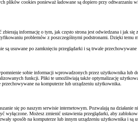
ych plików cookies ponieważ ładowane są dopiero przy odtwarzaniu wid
ierają informację o tym, jak często strona jest odwiedzana i jak się z 
ntyfikowaniu problemów z poszczególnymi podstronami. Dzięki temu mo
 nie są usuwane po zamknięciu przeglądarki i są trwale przechowywane
rzypomnienie sobie informacji wprowadzonych przez użytkownika lub 
nalizowanych funkcji. Pliki te umożliwiają także optymalizację użytko
ale przechowywane na komputerze lub urządzeniu użytkownika.
szanie się po naszym serwisie internetowym. Pozwalają na działanie ni
yć wyłączone. Możesz zmienić ustawienia przeglądarki, aby zablokować
trwały sposób na komputerze lub innym urządzeniu użytkownika i są u