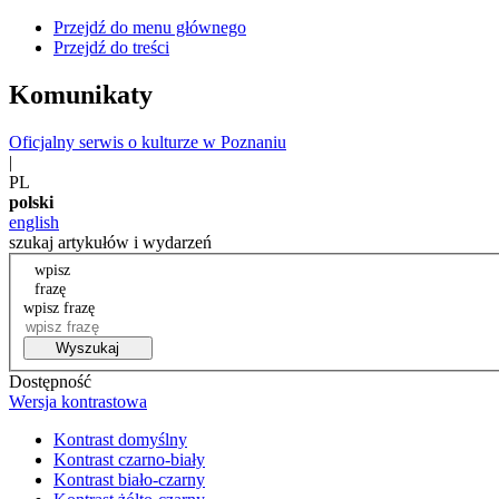
Przejdź do menu głównego
Przejdź do treści
Komunikaty
Oficjalny serwis o kulturze w Poznaniu
|
PL
polski
english
szukaj artykułów i wydarzeń
wpisz
frazę
wpisz frazę
Wyszukaj
Dostępność
Wersja kontrastowa
Kontrast domyślny
Kontrast czarno-biały
Kontrast biało-czarny