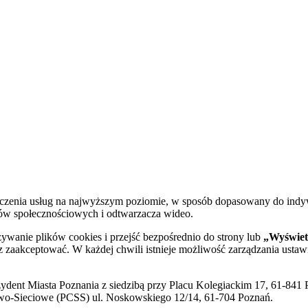
dczenia usług na najwyższym poziomie, w sposób dopasowany do indy
diów społecznościowych i odtwarzacza wideo.
żywanie plików cookies i przejść bezpośrednio do strony lub
„Wyświetl
sz zaakceptować. W każdej chwili istnieje możliwość zarządzania ustaw
ent Miasta Poznania z siedzibą przy Placu Kolegiackim 17, 61-841 P
o-Sieciowe (PCSS) ul. Noskowskiego 12/14, 61-704 Poznań.