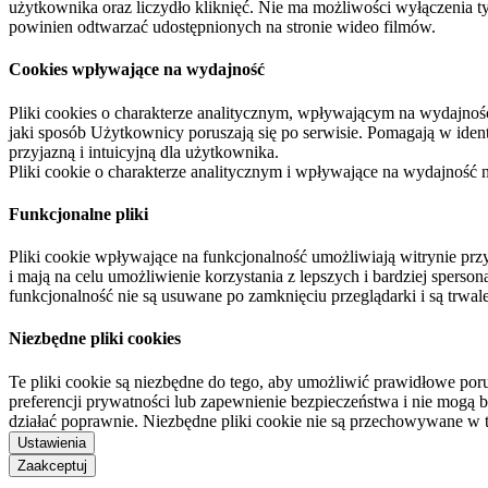
użytkownika oraz liczydło kliknięć. Nie ma możliwości wyłączenia t
powinien odtwarzać udostępnionych na stronie wideo filmów.
Cookies wpływające na wydajność
Pliki cookies o charakterze analitycznym, wpływającym na wydajność zb
jaki sposób Użytkownicy poruszają się po serwisie. Pomagają w ide
przyjazną i intuicyjną dla użytkownika.
Pliki cookie o charakterze analitycznym i wpływające na wydajność
Funkcjonalne pliki
Pliki cookie wpływające na funkcjonalność umożliwiają witrynie p
i mają na celu umożliwienie korzystania z lepszych i bardziej sperso
funkcjonalność nie są usuwane po zamknięciu przeglądarki i są trw
Niezbędne pliki cookies
Te pliki cookie są niezbędne do tego, aby umożliwić prawidłowe poru
preferencji prywatności lub zapewnienie bezpieczeństwa i nie mogą b
działać poprawnie. Niezbędne pliki cookie nie są przechowywane w 
Ustawienia
Zaakceptuj