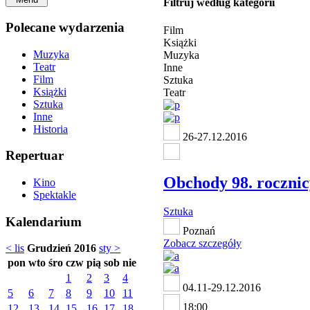
Filtruj według kategorii
Polecane wydarzenia
Film
Książki
Muzyka
Muzyka
Teatr
Inne
Film
Sztuka
Książki
Teatr
Sztuka
Inne
Historia
26-27.12.2016
Repertuar
Obchody 98. roczni
Kino
Spektakle
Sztuka
Kalendarium
Poznań
Zobacz szczegóły
< lis
Grudzień 2016
sty >
pon
wto
śro
czw
pią
sob
nie
1
2
3
4
04.11-29.12.2016
5
6
7
8
9
10
11
18:00
12
13
14
15
16
17
18