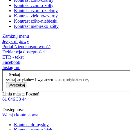
Kontrast żółto-czarny
Kontrast czarno-żółty
Kontrast czarno-zielony
Kontrast zielono-czarny
Kontrast żółto-niebieski
Kontrast niebiesko-żółty
Zamknij menu
Język migowy
Portal Niepełnosprawność
Deklaracja dostępności
ETR - tekst
Facebook
Instagram
Szukaj
szukaj artykułów i wydarzeń
Wyszukaj
Linia miasta Poznań
61 646 33 44
Dostępność
Wersja kontrastowa
Kontrast domyślny
Kontrast czarno-biały