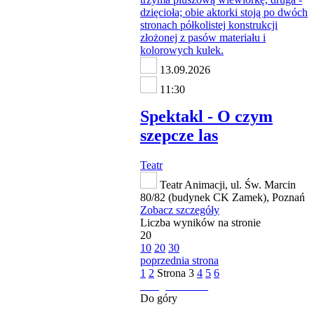
13.09.2026
11:30
Spektakl - O czym
szepcze las
Teatr
Teatr Animacji, ul. Św. Marcin
80/82 (budynek CK Zamek), Poznań
Zobacz szczegóły
Liczba wyników na stronie
20
10
20
30
poprzednia strona
1
2
Strona
3
4
5
6
następna strona
Do góry