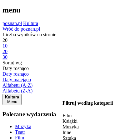
menu
poznan.pl
Kultura
Wróć do poznan.pl
Liczba wyników na stronie
20
10
20
30
Sortuj wg
Daty rosnąco
Daty rosnąco
Daty malejąco
Alfabetu (A-Z)
Alfabetu (Z-A)
Kultura
Menu
Filtruj według kategorii
Polecane wydarzenia
Film
Książki
Muzyka
Muzyka
Teatr
Inne
Film
Sztuka