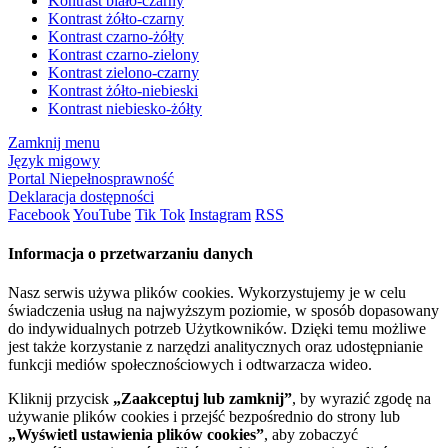
Kontrast biało-czarny
Kontrast żółto-czarny
Kontrast czarno-żółty
Kontrast czarno-zielony
Kontrast zielono-czarny
Kontrast żółto-niebieski
Kontrast niebiesko-żółty
Zamknij menu
Język migowy
Portal Niepełnosprawność
Deklaracja dostępności
Facebook
YouTube
Tik Tok
Instagram
RSS
Informacja o przetwarzaniu danych
Nasz serwis używa plików cookies. Wykorzystujemy je w celu
świadczenia usług na najwyższym poziomie, w sposób dopasowany
do indywidualnych potrzeb Użytkowników. Dzięki temu możliwe
jest także korzystanie z narzędzi analitycznych oraz udostępnianie
funkcji mediów społecznościowych i odtwarzacza wideo.
Kliknij przycisk
„Zaakceptuj lub zamknij”
, by wyrazić zgodę na
używanie plików cookies i przejść bezpośrednio do strony lub
„Wyświetl ustawienia plików cookies”
, aby zobaczyć