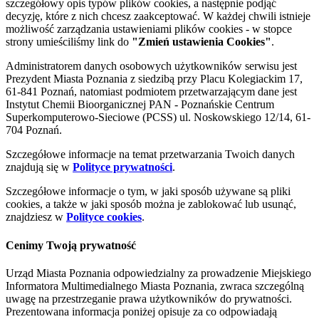
szczegółowy opis typów plików cookies, a następnie podjąć
decyzję, które z nich chcesz zaakceptować. W każdej chwili istnieje
możliwość zarządzania ustawieniami plików cookies - w stopce
strony umieściliśmy link do
"Zmień ustawienia Cookies"
.
Administratorem danych osobowych użytkowników serwisu jest
Prezydent Miasta Poznania z siedzibą przy Placu Kolegiackim 17,
61-841 Poznań, natomiast podmiotem przetwarzającym dane jest
Instytut Chemii Bioorganicznej PAN - Poznańskie Centrum
Superkomputerowo-Sieciowe (PCSS) ul. Noskowskiego 12/14, 61-
704 Poznań.
Szczegółowe informacje na temat przetwarzania Twoich danych
znajdują się w
Polityce prywatności
.
Szczegółowe informacje o tym, w jaki sposób używane są pliki
cookies, a także w jaki sposób można je zablokować lub usunąć,
znajdziesz w
Polityce cookies
.
Cenimy Twoją prywatność
Urząd Miasta Poznania odpowiedzialny za prowadzenie Miejskiego
Informatora Multimedialnego Miasta Poznania, zwraca szczególną
uwagę na przestrzeganie prawa użytkowników do prywatności.
Prezentowana informacja poniżej opisuje za co odpowiadają