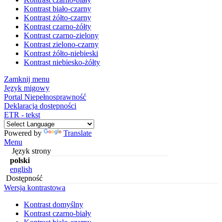
Kontrast biało-czarny
Kontrast żółto-czarny
Kontrast czarno-żółty
Kontrast czarno-zielony
Kontrast zielono-czarny
Kontrast żółto-niebieski
Kontrast niebiesko-żółty
Zamknij menu
Język migowy
Portal Niepełnosprawność
Deklaracja dostępności
ETR - tekst
Powered by
Translate
Menu
Język strony
polski
english
Dostępność
Wersja kontrastowa
Kontrast domyślny
Kontrast czarno-biały