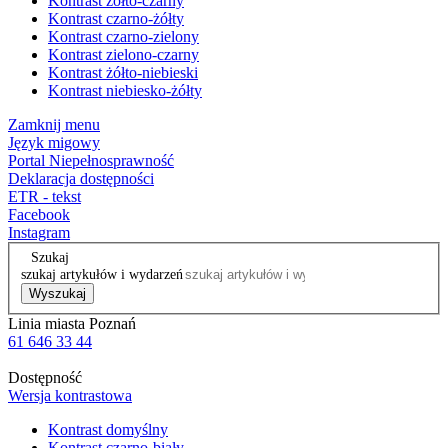
Kontrast żółto-czarny
Kontrast czarno-żółty
Kontrast czarno-zielony
Kontrast zielono-czarny
Kontrast żółto-niebieski
Kontrast niebiesko-żółty
Zamknij menu
Język migowy
Portal Niepełnosprawność
Deklaracja dostępności
ETR - tekst
Facebook
Instagram
Szukaj
szukaj artykułów i wydarzeń
Wyszukaj
Linia miasta Poznań
61 646 33 44
Dostępność
Wersja kontrastowa
Kontrast domyślny
Kontrast czarno-biały