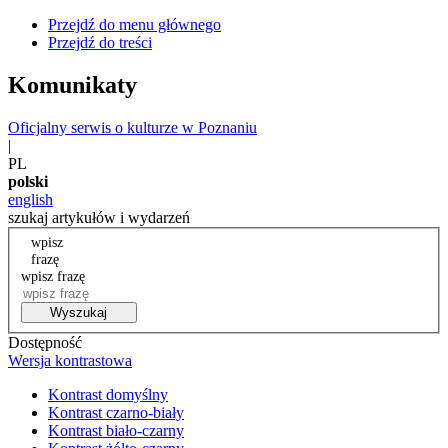
Przejdź do menu głównego
Przejdź do treści
Komunikaty
Oficjalny serwis o kulturze w Poznaniu
|
PL
polski
english
szukaj artykułów i wydarzeń
wpisz
frazę
wpisz frazę
Wyszukaj
Dostępność
Wersja kontrastowa
Kontrast domyślny
Kontrast czarno-biały
Kontrast biało-czarny