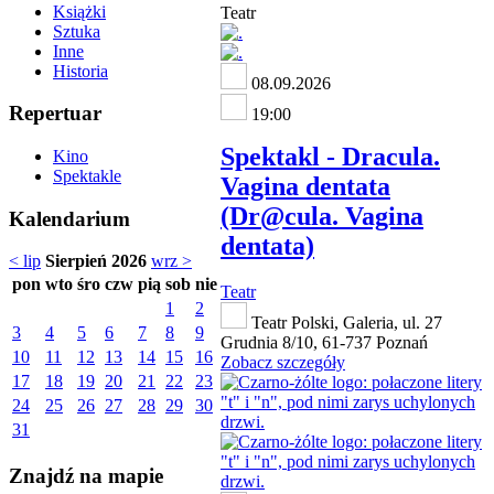
Książki
Teatr
Sztuka
Inne
Historia
08.09.2026
Repertuar
19:00
Spektakl - Dracula.
Kino
Spektakle
Vagina dentata
(Dr@cula. Vagina
Kalendarium
dentata)
< lip
Sierpień 2026
wrz >
pon
wto
śro
czw
pią
sob
nie
Teatr
1
2
Teatr Polski, Galeria, ul. 27
3
4
5
6
7
8
9
Grudnia 8/10, 61-737 Poznań
10
11
12
13
14
15
16
Zobacz szczegóły
17
18
19
20
21
22
23
24
25
26
27
28
29
30
31
Znajdź na mapie