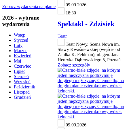
09.09.2026
Zobacz wydarzenia na planie
18:30
2026 - wybrane
Spektakl - Zdzisiek
wydarzenia
Wstęp
Teatr
Styczeń
Teatr Nowy, Scena Nowa im.
Luty
Sławy Kwaśniewskiej (wejście od
Marzec
Zaułka K. Feldman), ul. gen. Jana
Kwiecień
Henryka Dąbrowskiego 5, Poznań
Maj
Zobacz szczegóły
Czerwiec
Lipiec
Sierpień
Wrzesień
Październik
Listopad
Grudzień
09.09.2026