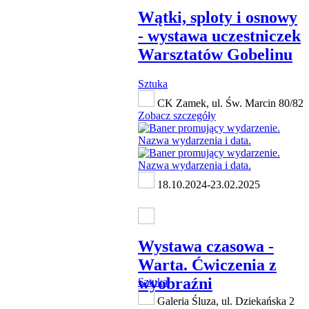
Wątki, sploty i osnowy
- wystawa uczestniczek
Warsztatów Gobelinu
Sztuka
CK Zamek, ul. Św. Marcin 80/82
Zobacz szczegóły
18.10.2024-23.02.2025
Wystawa czasowa -
Warta. Ćwiczenia z
wyobraźni
Sztuka
Galeria Śluza, ul. Dziekańska 2