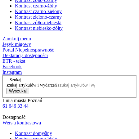
Kontrast żółto-czarny
Kontrast czarno-żółty
Kontrast czarno-zielony
Kontrast zielono-czarny
Kontrast żółto-niebieski
Kontrast niebiesko-żółty
Zamknij menu
Język migowy
Portal Niepełnosprawność
Deklaracja dostępności
ETR - tekst
Facebook
Instagram
Szukaj
szukaj artykułów i wydarzeń
Wyszukaj
Linia miasta Poznań
61 646 33 44
Dostępność
Wersja kontrastowa
Kontrast domyślny
Kontrast czarno-biały