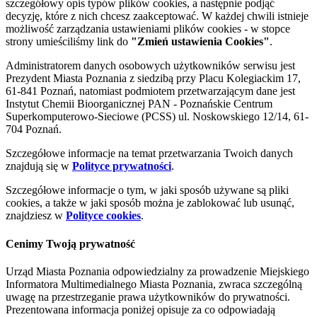
szczegółowy opis typów plików cookies, a następnie podjąć
decyzję, które z nich chcesz zaakceptować. W każdej chwili istnieje
możliwość zarządzania ustawieniami plików cookies - w stopce
strony umieściliśmy link do
"Zmień ustawienia Cookies"
.
Administratorem danych osobowych użytkowników serwisu jest
Prezydent Miasta Poznania z siedzibą przy Placu Kolegiackim 17,
61-841 Poznań, natomiast podmiotem przetwarzającym dane jest
Instytut Chemii Bioorganicznej PAN - Poznańskie Centrum
Superkomputerowo-Sieciowe (PCSS) ul. Noskowskiego 12/14, 61-
704 Poznań.
Szczegółowe informacje na temat przetwarzania Twoich danych
znajdują się w
Polityce prywatności
.
Szczegółowe informacje o tym, w jaki sposób używane są pliki
cookies, a także w jaki sposób można je zablokować lub usunąć,
znajdziesz w
Polityce cookies
.
Cenimy Twoją prywatność
Urząd Miasta Poznania odpowiedzialny za prowadzenie Miejskiego
Informatora Multimedialnego Miasta Poznania, zwraca szczególną
uwagę na przestrzeganie prawa użytkowników do prywatności.
Prezentowana informacja poniżej opisuje za co odpowiadają