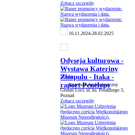
Zobacz szczegóły
16.11.2024-28.02.2025
Odyseja kulturowa -
Wystawa Kateriny
Zisopulu - Itaka -
Sztuka
raport Penelopy
Rezerwat Archeologiczny
Genius Loci, ul. ks. Posadzego 3,
Poznań
Zobacz szczegóły