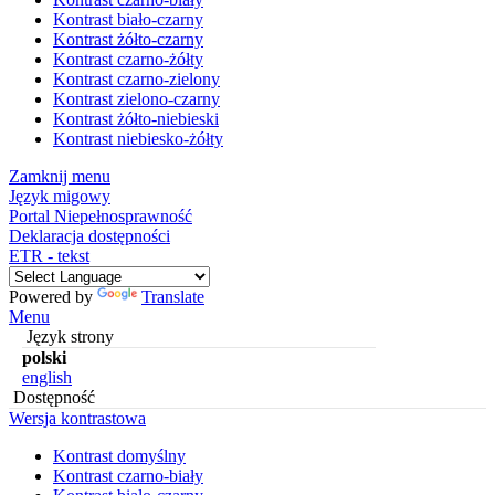
Kontrast biało-czarny
Kontrast żółto-czarny
Kontrast czarno-żółty
Kontrast czarno-zielony
Kontrast zielono-czarny
Kontrast żółto-niebieski
Kontrast niebiesko-żółty
Zamknij menu
Język migowy
Portal Niepełnosprawność
Deklaracja dostępności
ETR - tekst
Powered by
Translate
Menu
Język strony
polski
english
Dostępność
Wersja kontrastowa
Kontrast domyślny
Kontrast czarno-biały