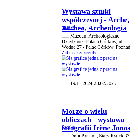
Wystawa sztuki
współczesnej - Arche,
Archeo, Archeologia
Sztuka
Muzeum Archeologiczne,
Dziedziniec Pałacu Górków, ul.
Wodna 27 - Pałac Górków, Poznań
Zobacz szczegóły
19.11.2024-28.02.2025
Morze o wielu
obliczach - wystawa
fotografii Irène Jonas
Sztuka
Dom Bretanii, Stary Rynek 37