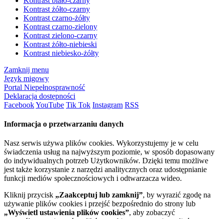
Kontrast biało-czarny
Kontrast żółto-czarny
Kontrast czarno-żółty
Kontrast czarno-zielony
Kontrast zielono-czarny
Kontrast żółto-niebieski
Kontrast niebiesko-żółty
Zamknij menu
Język migowy
Portal Niepełnosprawność
Deklaracja dostępności
Facebook
YouTube
Tik Tok
Instagram
RSS
Informacja o przetwarzaniu danych
Nasz serwis używa plików cookies. Wykorzystujemy je w celu
świadczenia usług na najwyższym poziomie, w sposób dopasowany
do indywidualnych potrzeb Użytkowników. Dzięki temu możliwe
jest także korzystanie z narzędzi analitycznych oraz udostępnianie
funkcji mediów społecznościowych i odtwarzacza wideo.
Kliknij przycisk
„Zaakceptuj lub zamknij”
, by wyrazić zgodę na
używanie plików cookies i przejść bezpośrednio do strony lub
„Wyświetl ustawienia plików cookies”
, aby zobaczyć