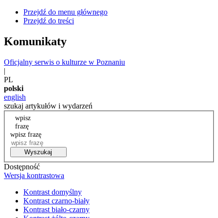
Przejdź do menu głównego
Przejdź do treści
Komunikaty
Oficjalny serwis o kulturze w Poznaniu
|
PL
polski
english
szukaj artykułów i wydarzeń
wpisz
frazę
wpisz frazę
Wyszukaj
Dostępność
Wersja kontrastowa
Kontrast domyślny
Kontrast czarno-biały
Kontrast biało-czarny