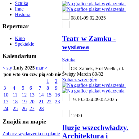
Sztuka
Inne
Historia
08.01-09.02.2025
Repertuar
Teatr w Zamku -
Kino
Spektakle
wystawa
Kalendarium
Sztuka
< sty
Luty 2025
mar >
CK Zamek, Hol Wielki, ul.
Święty Marcin 80/82
pon
wto
śro
czw
pią
sob
nie
Zobacz szczegóły
1
2
3
4
5
6
7
8
9
10
11
12
13
14
15
16
19.10.2024-09.02.2025
17
18
19
20
21
22
23
24
25
26
27
28
12:00
Znajdź na mapie
Iluzje wszechwładzy.
Zobacz wydarzenia na planie
Architektura i