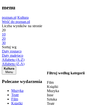
menu
poznan.pl
Kultura
Wróć do poznan.pl
Liczba wyników na stronie
20
10
20
30
Sortuj wg
Daty rosnąco
Daty malejąco
Alfabetu (A-Z)
Alfabetu (Z-A)
Kultura
Menu
Filtruj według kategorii
Polecane wydarzenia
Film
Książki
Muzyka
Muzyka
Teatr
Inne
Film
Sztuka
Książki
Teatr