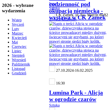
codzienność pod
Inne
2026 - wybrane
Sztuka
okupacją niemiecką -
wydarzenia
CK Zamek, ul. Św. Marcin 80/82
wystawa w CK Zamek
Zobacz szczegóły
Wstęp
Styczeń
Luty
Marzec
Kwiecień
Maj
Czerwiec
Lipiec
Sierpień
Wrzesień
Październik
Listopad
27.10.2024-16.02.2025
Grudzień
16:30
Lumina Park - Alicja
w ogrodzie czarów
Sztuka