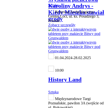
Karoliny Andrys -
Sztuka
Kiedy Mieszko stawiał
Rezerwat Archeologiczny
Genius Loci, ul. ks. Posadzego 3,
grody
Poznań
Zobacz szczegóły
01.04.2024-28.02.2025
10:00
History Land
Sztuka
Międzynarodowe Targi
Poznańskie, pawilon 3A (wejście od
ul. Bukowskiej)