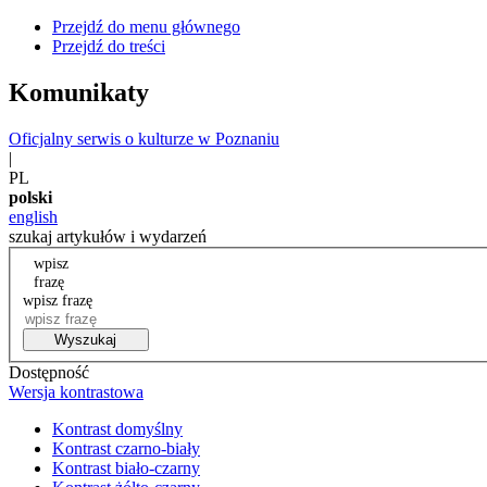
Przejdź do menu głównego
Przejdź do treści
Komunikaty
Oficjalny serwis o kulturze w Poznaniu
|
PL
polski
english
szukaj artykułów i wydarzeń
wpisz
frazę
wpisz frazę
Wyszukaj
Dostępność
Wersja kontrastowa
Kontrast domyślny
Kontrast czarno-biały
Kontrast biało-czarny