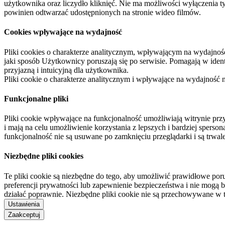
użytkownika oraz liczydło kliknięć. Nie ma możliwości wyłączenia t
powinien odtwarzać udostępnionych na stronie wideo filmów.
Cookies wpływające na wydajność
Pliki cookies o charakterze analitycznym, wpływającym na wydajność zb
jaki sposób Użytkownicy poruszają się po serwisie. Pomagają w ide
przyjazną i intuicyjną dla użytkownika.
Pliki cookie o charakterze analitycznym i wpływające na wydajność
Funkcjonalne pliki
Pliki cookie wpływające na funkcjonalność umożliwiają witrynie p
i mają na celu umożliwienie korzystania z lepszych i bardziej sperso
funkcjonalność nie są usuwane po zamknięciu przeglądarki i są trw
Niezbędne pliki cookies
Te pliki cookie są niezbędne do tego, aby umożliwić prawidłowe poru
preferencji prywatności lub zapewnienie bezpieczeństwa i nie mogą b
działać poprawnie. Niezbędne pliki cookie nie są przechowywane w 
Ustawienia
Zaakceptuj