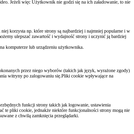
eo. Jeżeli więc Użytkownik nie godzi się na ich załadowanie, to nie
niej korzysta np. które strony są najbardziej i najmniej popularne i w
żemy ulepszać zawartość i wydajność strony i uczynić ją bardziej
 na komputerze lub urządzeniu użytkownika.
dokonanych przez niego wyborów (takich jak język, wyrażone zgody)
wania witryny po zalogowaniu się.Pliki cookie wpływające na
ezbędnych funkcji strony takich jak logowanie, ustawienia
 te pliki cookie, jednakże niektóre funkcjonalności strony mogą nie
suwane z chwilą zamknięcia przeglądarki.