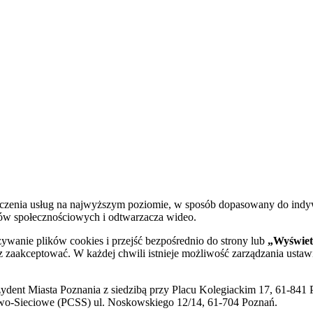
dczenia usług na najwyższym poziomie, w sposób dopasowany do indy
diów społecznościowych i odtwarzacza wideo.
żywanie plików cookies i przejść bezpośrednio do strony lub
„Wyświetl
sz zaakceptować. W każdej chwili istnieje możliwość zarządzania ustaw
ent Miasta Poznania z siedzibą przy Placu Kolegiackim 17, 61-841 P
o-Sieciowe (PCSS) ul. Noskowskiego 12/14, 61-704 Poznań.