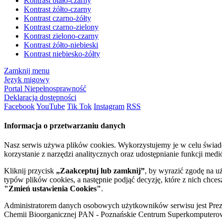
Kontrast biało-czarny
Kontrast żółto-czarny
Kontrast czarno-żółty
Kontrast czarno-zielony
Kontrast zielono-czarny
Kontrast żółto-niebieski
Kontrast niebiesko-żółty
Zamknij menu
Język migowy
Portal Niepełnosprawność
Deklaracja dostępności
Facebook
YouTube
Tik Tok
Instagram
RSS
Informacja o przetwarzaniu danych
Nasz serwis używa plików cookies. Wykorzystujemy je w celu świa
korzystanie z narzędzi analitycznych oraz udostępnianie funkcji me
Kliknij przycisk
„Zaakceptuj lub zamknij”
, by wyrazić zgodę na u
typów plików cookies, a następnie podjąć decyzję, które z nich chce
"Zmień ustawienia Cookies"
.
Administratorem danych osobowych użytkowników serwisu jest Prezyd
Chemii Bioorganicznej PAN - Poznańskie Centrum Superkomputerow