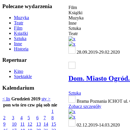
Polecane wydarzenia
Film
Książki
Muzyka
Muzyka
Teatr
Inne
Film
Sztuka
Książki
Teatr
Sztuka
Inne
Historia
28.09.2019-29.02.2020
Repertuar
Kino
Spektakle
Dom. Miasto Ogród.
Kalendarium
Sztuka
< lis
Grudzień 2019
sty >
Brama Poznania ICHOT ul. 
pon
wto
śro
czw
pią
sob
nie
Zobacz szczegóły
1
2
3
4
5
6
7
8
9
10
11
12
13
14
15
02.12.2019-14.03.2020