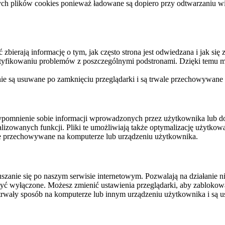
ych plików cookies ponieważ ładowane są dopiero przy odtwarzaniu wid
ierają informację o tym, jak często strona jest odwiedzana i jak się z 
ntyfikowaniu problemów z poszczególnymi podstronami. Dzięki temu mo
 nie są usuwane po zamknięciu przeglądarki i są trwale przechowywane
rzypomnienie sobie informacji wprowadzonych przez użytkownika lub 
nalizowanych funkcji. Pliki te umożliwiają także optymalizację użytko
ale przechowywane na komputerze lub urządzeniu użytkownika.
szanie się po naszym serwisie internetowym. Pozwalają na działanie ni
yć wyłączone. Możesz zmienić ustawienia przeglądarki, aby zablokować
trwały sposób na komputerze lub innym urządzeniu użytkownika i są u