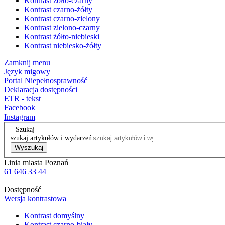
Kontrast żółto-czarny
Kontrast czarno-żółty
Kontrast czarno-zielony
Kontrast zielono-czarny
Kontrast żółto-niebieski
Kontrast niebiesko-żółty
Zamknij menu
Język migowy
Portal Niepełnosprawność
Deklaracja dostępności
ETR - tekst
Facebook
Instagram
Szukaj
szukaj artykułów i wydarzeń
Wyszukaj
Linia miasta Poznań
61 646 33 44
Dostępność
Wersja kontrastowa
Kontrast domyślny
Kontrast czarno-biały