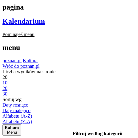
pagina
Kalendarium
Pominąłeś menu
menu
poznan.pl
Kultura
Wróć do poznan.pl
Liczba wyników na stronie
20
10
20
30
Sortuj wg
Daty rosnąco
Daty malejąco
Alfabetu (A-Z)
Alfabetu (Z-A)
Kultura
Menu
Filtruj według kategorii