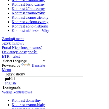
Kontrast biało-czarny
Kontrast żółto-czarny
Kontrast czarno-żółty
Kontrast czarno-zielony
Kontrast zielono-czarny
Kontrast żółto-niebieski
Kontrast niebiesko-żółty
Zamknij menu
Język migowy
Portal Niepełnosprawność
Deklaracja dostępności
ETR - tekst
Powered by
Translate
Menu
Język strony
polski
english
Dostępność
Wersja kontrastowa
Kontrast domyślny
Kontrast czarno-biały