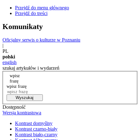
Przejdź do menu głównego
Przejdź do treści
Komunikaty
Oficjalny serwis o kulturze w Poznaniu
|
PL
polski
english
szukaj artykułów i wydarzeń
wpisz
frazę
wpisz frazę
Wyszukaj
Dostępność
Wersja kontrastowa
Kontrast domyślny
Kontrast czarno-biały
Kontrast biało-czarny