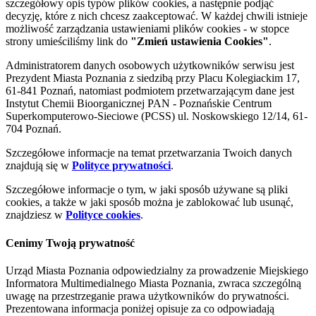
szczegółowy opis typów plików cookies, a następnie podjąć
decyzję, które z nich chcesz zaakceptować. W każdej chwili istnieje
możliwość zarządzania ustawieniami plików cookies - w stopce
strony umieściliśmy link do
"Zmień ustawienia Cookies"
.
Administratorem danych osobowych użytkowników serwisu jest
Prezydent Miasta Poznania z siedzibą przy Placu Kolegiackim 17,
61-841 Poznań, natomiast podmiotem przetwarzającym dane jest
Instytut Chemii Bioorganicznej PAN - Poznańskie Centrum
Superkomputerowo-Sieciowe (PCSS) ul. Noskowskiego 12/14, 61-
704 Poznań.
Szczegółowe informacje na temat przetwarzania Twoich danych
znajdują się w
Polityce prywatności
.
Szczegółowe informacje o tym, w jaki sposób używane są pliki
cookies, a także w jaki sposób można je zablokować lub usunąć,
znajdziesz w
Polityce cookies
.
Cenimy Twoją prywatność
Urząd Miasta Poznania odpowiedzialny za prowadzenie Miejskiego
Informatora Multimedialnego Miasta Poznania, zwraca szczególną
uwagę na przestrzeganie prawa użytkowników do prywatności.
Prezentowana informacja poniżej opisuje za co odpowiadają