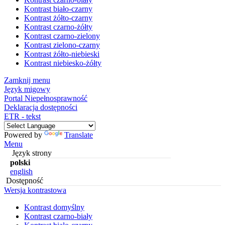
Kontrast biało-czarny
Kontrast żółto-czarny
Kontrast czarno-żółty
Kontrast czarno-zielony
Kontrast zielono-czarny
Kontrast żółto-niebieski
Kontrast niebiesko-żółty
Zamknij menu
Język migowy
Portal Niepełnosprawność
Deklaracja dostępności
ETR - tekst
Powered by
Translate
Menu
Język strony
polski
english
Dostępność
Wersja kontrastowa
Kontrast domyślny
Kontrast czarno-biały