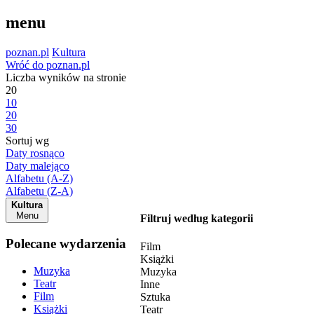
menu
poznan.pl
Kultura
Wróć do poznan.pl
Liczba wyników na stronie
20
10
20
30
Sortuj wg
Daty rosnąco
Daty malejąco
Alfabetu (A-Z)
Alfabetu (Z-A)
Kultura
Menu
Filtruj według kategorii
Polecane wydarzenia
Film
Książki
Muzyka
Muzyka
Teatr
Inne
Film
Sztuka
Książki
Teatr