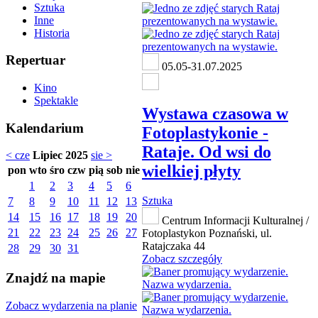
Sztuka
Inne
Historia
Repertuar
05.05-31.07.2025
Kino
Spektakle
Wystawa czasowa w
Kalendarium
Fotoplastykonie -
Rataje. Od wsi do
< cze
Lipiec 2025
sie >
wielkiej płyty
pon
wto
śro
czw
pią
sob
nie
1
2
3
4
5
6
Sztuka
7
8
9
10
11
12
13
14
15
16
17
18
19
20
Centrum Informacji Kulturalnej /
21
22
23
24
25
26
27
Fotoplastykon Poznański, ul.
Ratajczaka 44
28
29
30
31
Zobacz szczegóły
Znajdź na mapie
Zobacz wydarzenia na planie