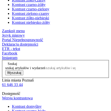
Kontrast żółto-czarny
Kontrast czarno-żółty
Kontrast czarno-zielony
Kontrast zielono-czarny
Kontrast żółto-niebieski
Kontrast niebiesko-żółty
Zamknij menu
Język migowy
Portal Niepełnosprawność
Deklaracja dostępności
ETR - tekst
Facebook
Instagram
Szukaj
szukaj artykułów i wydarzeń
Wyszukaj
Linia miasta Poznań
61 646 33 44
Dostępność
Wersja kontrastowa
Kontrast domyślny
Kontrast czarno-biały