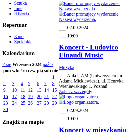
Sztuka
Inne
Historia
Repertuar
02.09.2024
19:00
Kino
Spektakle
Koncert - Ludovico
Kalendarium
Einaudi Music
< sie
Wrzesień 2024
paź >
Muzyka
pon
wto
śro
czw
pią
sob
nie
Aula UAM (Uniwersytetu im.
1
Adama Mickiewicza), ul. Henryka
2
3
4
5
6
7
8
Wieniawskiego 1, Poznań
9
10
11
12
13
14
15
Zobacz szczegóły
16
17
18
19
20
21
22
23
24
25
26
27
28
29
30
02.09.2024
19:00
Znajdź na mapie
Koncert w mieszkaniu