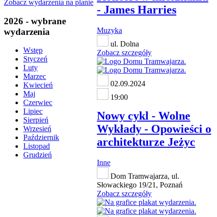
Zobacz wydarzenia na planie
- James Harries
2026 - wybrane
Muzyka
wydarzenia
ul. Dolna
Wstęp
Zobacz szczegóły
Styczeń
Luty
Marzec
02.09.2024
Kwiecień
Maj
19:00
Czerwiec
Lipiec
Nowy cykl - Wolne
Sierpień
Wykłady - Opowieści o
Wrzesień
Październik
architekturze Jeżyc
Listopad
Grudzień
Inne
Dom Tramwajarza, ul.
Słowackiego 19/21, Poznań
Zobacz szczegóły