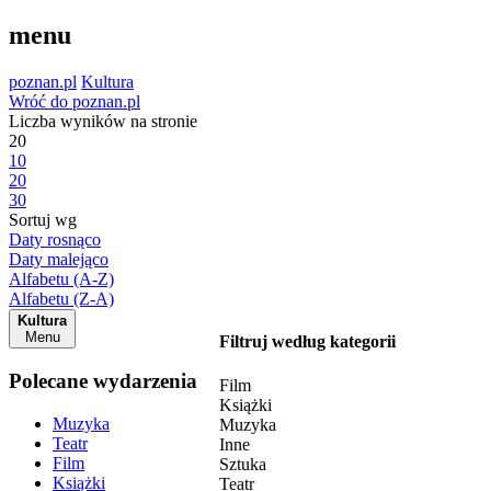
menu
poznan.pl
Kultura
Wróć do poznan.pl
Liczba wyników na stronie
20
10
20
30
Sortuj wg
Daty rosnąco
Daty malejąco
Alfabetu (A-Z)
Alfabetu (Z-A)
Kultura
Menu
Filtruj według kategorii
Polecane wydarzenia
Film
Książki
Muzyka
Muzyka
Teatr
Inne
Film
Sztuka
Książki
Teatr