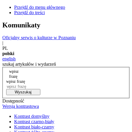
Przejdź do menu głównego
Przejdź do treści
Komunikaty
Oficjalny serwis o kulturze w Poznaniu
|
PL
polski
english
szukaj artykułów i wydarzeń
wpisz
frazę
wpisz frazę
Wyszukaj
Dostępność
Wersja kontrastowa
Kontrast domyślny
Kontrast czarno-biały
Kontrast biało-czarny