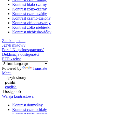
Kontrast biało-czarny
Kontrast żółto-czarny
Kontrast czarno-żółty
Kontrast czarno-zielony
Kontrast zielono-czarny
Kontrast żółto-niebieski
Kontrast niebiesko-żółty
Zamknij menu
Język migowy
Portal Niepełnosprawność
Deklaracja dostępności
ETR - tekst
Powered by
Translate
Menu
Język strony
polski
english
Dostępność
Wersja kontrastowa
Kontrast domyślny
Kontrast czarno-biały