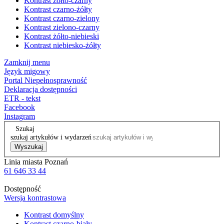
Kontrast żółto-czarny
Kontrast czarno-żółty
Kontrast czarno-zielony
Kontrast zielono-czarny
Kontrast żółto-niebieski
Kontrast niebiesko-żółty
Zamknij menu
Język migowy
Portal Niepełnosprawność
Deklaracja dostępności
ETR - tekst
Facebook
Instagram
Szukaj
szukaj artykułów i wydarzeń
Wyszukaj
Linia miasta Poznań
61 646 33 44
Dostępność
Wersja kontrastowa
Kontrast domyślny
Kontrast czarno-biały