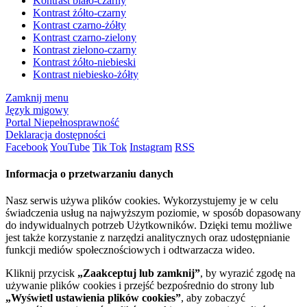
Kontrast biało-czarny
Kontrast żółto-czarny
Kontrast czarno-żółty
Kontrast czarno-zielony
Kontrast zielono-czarny
Kontrast żółto-niebieski
Kontrast niebiesko-żółty
Zamknij menu
Język migowy
Portal Niepełnosprawność
Deklaracja dostępności
Facebook
YouTube
Tik Tok
Instagram
RSS
Informacja o przetwarzaniu danych
Nasz serwis używa plików cookies. Wykorzystujemy je w celu
świadczenia usług na najwyższym poziomie, w sposób dopasowany
do indywidualnych potrzeb Użytkowników. Dzięki temu możliwe
jest także korzystanie z narzędzi analitycznych oraz udostępnianie
funkcji mediów społecznościowych i odtwarzacza wideo.
Kliknij przycisk
„Zaakceptuj lub zamknij”
, by wyrazić zgodę na
używanie plików cookies i przejść bezpośrednio do strony lub
„Wyświetl ustawienia plików cookies”
, aby zobaczyć