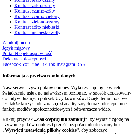
Kontrast biało-czarny
Kontrast żółto-czarny
Kontrast czarno-żółty
Kontrast czarno-zielony
Kontrast zielono-czarny
Kontrast żółto-niebieski
Kontrast niebiesko-żółty
Zamknij menu
Język migowy
Portal Niepełnosprawność
Deklaracja dostępności
Facebook
YouTube
Tik Tok
Instagram
RSS
Informacja o przetwarzaniu danych
Nasz serwis używa plików cookies. Wykorzystujemy je w celu
świadczenia usług na najwyższym poziomie, w sposób dopasowany
do indywidualnych potrzeb Użytkowników. Dzięki temu możliwe
jest także korzystanie z narzędzi analitycznych oraz udostępnianie
funkcji mediów społecznościowych i odtwarzacza wideo.
Kliknij przycisk
„Zaakceptuj lub zamknij”
, by wyrazić zgodę na
używanie plików cookies i przejść bezpośrednio do strony lub
„Wyświetl ustawienia plików cookies”
, aby zobaczyć