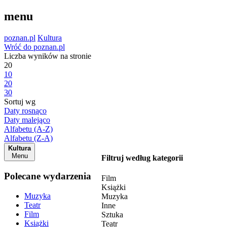
menu
poznan.pl
Kultura
Wróć do poznan.pl
Liczba wyników na stronie
20
10
20
30
Sortuj wg
Daty rosnąco
Daty malejąco
Alfabetu (A-Z)
Alfabetu (Z-A)
Kultura
Menu
Filtruj według kategorii
Polecane wydarzenia
Film
Książki
Muzyka
Muzyka
Teatr
Inne
Film
Sztuka
Książki
Teatr