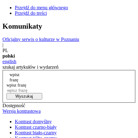
Przejdź do menu głównego
Przejdź do treści
Komunikaty
Oficjalny serwis o kulturze w Poznaniu
|
PL
polski
english
szukaj artykułów i wydarzeń
wpisz
frazę
wpisz frazę
Wyszukaj
Dostępność
Wersja kontrastowa
Kontrast domyślny
Kontrast czarno-biały
Kontrast biało-czarny