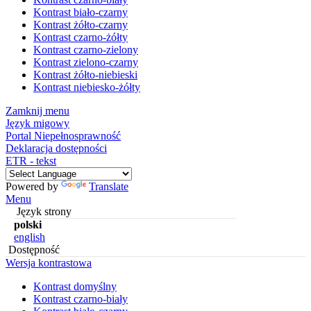
Kontrast biało-czarny
Kontrast żółto-czarny
Kontrast czarno-żółty
Kontrast czarno-zielony
Kontrast zielono-czarny
Kontrast żółto-niebieski
Kontrast niebiesko-żółty
Zamknij menu
Język migowy
Portal Niepełnosprawność
Deklaracja dostępności
ETR - tekst
Powered by
Translate
Menu
Język strony
polski
english
Dostępność
Wersja kontrastowa
Kontrast domyślny
Kontrast czarno-biały