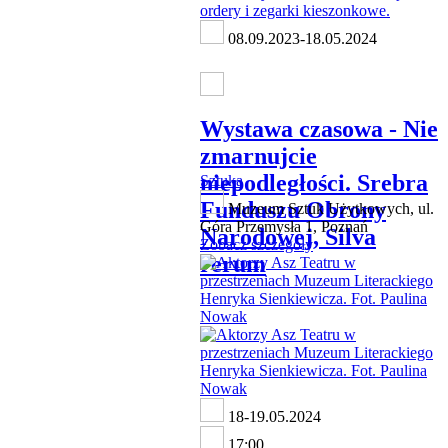
08.09.2023-18.05.2024
Wystawa czasowa - Nie
zmarnujcie
niepodległości. Srebra
Sztuka
Funduszu Obrony
Muzeum Sztuk Użytkowych, ul.
Góra Przemysła 1, Poznań
Narodowej, Silva
Zobacz szczegóły
rerum
18-19.05.2024
17:00