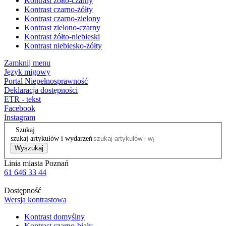
Kontrast żółto-czarny
Kontrast czarno-żółty
Kontrast czarno-zielony
Kontrast zielono-czarny
Kontrast żółto-niebieski
Kontrast niebiesko-żółty
Zamknij menu
Język migowy
Portal Niepełnosprawność
Deklaracja dostępności
ETR - tekst
Facebook
Instagram
Szukaj
szukaj artykułów i wydarzeń
Wyszukaj
Linia miasta Poznań
61 646 33 44
Dostępność
Wersja kontrastowa
Kontrast domyślny
Kontrast czarno-biały