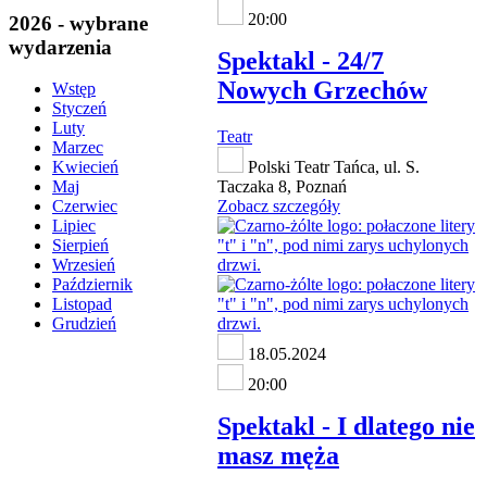
20:00
2026 - wybrane
wydarzenia
Spektakl - 24/7
Nowych Grzechów
Wstęp
Styczeń
Luty
Teatr
Marzec
Polski Teatr Tańca, ul. S.
Kwiecień
Taczaka 8, Poznań
Maj
Zobacz szczegóły
Czerwiec
Lipiec
Sierpień
Wrzesień
Październik
Listopad
Grudzień
18.05.2024
20:00
Spektakl - I dlatego nie
masz męża