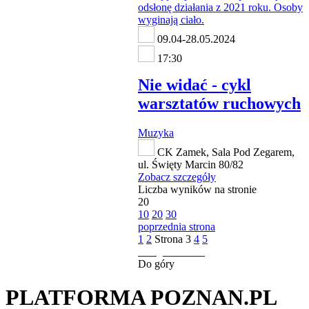
09.04-28.05.2024
17:30
Nie widać - cykl
warsztatów ruchowych
Muzyka
CK Zamek, Sala Pod Zegarem,
ul. Święty Marcin 80/82
Zobacz szczegóły
Liczba wyników na stronie
20
10
20
30
poprzednia strona
1
2
Strona
3
4
5
następna strona
Do góry
PLATFORMA POZNAN.PL