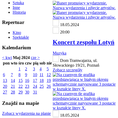
Sztuka
Inne
Historia
Repertuar
18.05.2024
20:00
Kino
Spektakle
Koncert zespołu Lotyń
Kalendarium
Muzyka
< kwi
Maj 2024
cze >
Dom Tramwajarza, ul.
pon
wto
śro
czw
pią
sob
nie
Słowackiego 19/21, Poznań
1
2
3
4
5
Zobacz szczegóły
6
7
8
9
10
11
12
13
14
15
16
17
18
19
20
21
22
23
24
25
26
27
28
29
30
31
Znajdź na mapie
Zobacz wydarzenia na planie
18.05.2024