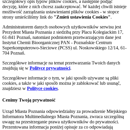
szczegółowy opis typów plików cookies, a następnie podjąć
decyzję, które z nich chcesz zaakceptować. W każdej chwili istnieje
możliwość zarządzania ustawieniami plików cookies - w stopce
strony umieściliśmy link do
"Zmień ustawienia Cookies"
.
Administratorem danych osobowych użytkowników serwisu jest
Prezydent Miasta Poznania z siedzibą przy Placu Kolegiackim 17,
61-841 Poznań, natomiast podmiotem przetwarzającym dane jest
Instytut Chemii Bioorganicznej PAN - Poznańskie Centrum
Superkomputerowo-Sieciowe (PCSS) ul. Noskowskiego 12/14, 61-
704 Poznań.
Szczegółowe informacje na temat przetwarzania Twoich danych
znajdują się w
Polityce prywatności
.
Szczegółowe informacje o tym, w jaki sposób używane są pliki
cookies, a także w jaki sposób można je zablokować lub usunąć,
znajdziesz w
Polityce cookies
.
Cenimy Twoją prywatność
Urząd Miasta Poznania odpowiedzialny za prowadzenie Miejskiego
Informatora Multimedialnego Miasta Poznania, zwraca szczególną
uwagę na przestrzeganie prawa użytkowników do prywatności.
Prezentowana informacja poniżej opisuje za co odpowiadają