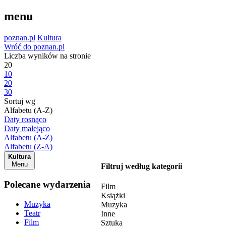
menu
poznan.pl
Kultura
Wróć do poznan.pl
Liczba wyników na stronie
20
10
20
30
Sortuj wg
Alfabetu (A-Z)
Daty rosnąco
Daty malejąco
Alfabetu (A-Z)
Alfabetu (Z-A)
Kultura
Menu
Filtruj według kategorii
Polecane wydarzenia
Film
Książki
Muzyka
Muzyka
Teatr
Inne
Film
Sztuka