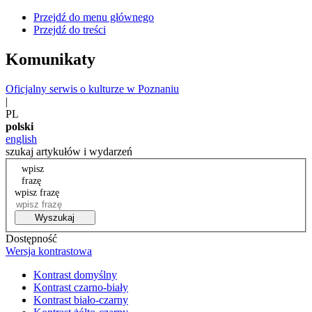
Przejdź do menu głównego
Przejdź do treści
Komunikaty
Oficjalny serwis o kulturze w Poznaniu
|
PL
polski
english
szukaj artykułów i wydarzeń
wpisz
frazę
wpisz frazę
Wyszukaj
Dostępność
Wersja kontrastowa
Kontrast domyślny
Kontrast czarno-biały
Kontrast biało-czarny