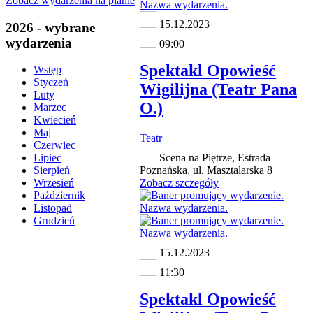
Zobacz wydarzenia na planie
15.12.2023
2026 - wybrane
wydarzenia
09:00
Spektakl Opowieść
Wstęp
Styczeń
Wigilijna (Teatr Pana
Luty
O.)
Marzec
Kwiecień
Maj
Teatr
Czerwiec
Scena na Piętrze, Estrada
Lipiec
Poznańska, ul. Masztalarska 8
Sierpień
Zobacz szczegóły
Wrzesień
Październik
Listopad
Grudzień
15.12.2023
11:30
Spektakl Opowieść