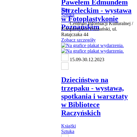
Pawełem Edmundem
Strzeleckim - wystawa
Inne
Sztuka
w Fotoplastykonie
Centrum Informacji Kulturalnej /
Poznańskim
Fotoplastykon Poznański, ul.
Ratajczaka 44
Zobacz szczegóły
15.09-30.12.2023
Dzieciństwo na
trzepaku - wystawa,
spotkania i warsztaty
w Bibliotece
Raczyńskich
Książki
Sztuka