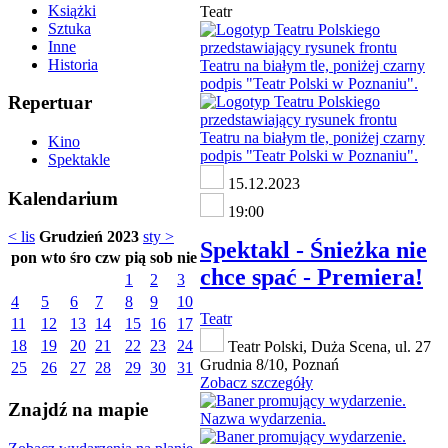
Książki
Teatr
Sztuka
Inne
Historia
Repertuar
Kino
Spektakle
15.12.2023
Kalendarium
19:00
< lis
Grudzień 2023
sty >
Spektakl - Śnieżka nie
pon
wto
śro
czw
pią
sob
nie
chce spać - Premiera!
1
2
3
4
5
6
7
8
9
10
Teatr
11
12
13
14
15
16
17
18
19
20
21
22
23
24
Teatr Polski, Duża Scena, ul. 27
Grudnia 8/10, Poznań
25
26
27
28
29
30
31
Zobacz szczegóły
Znajdź na mapie