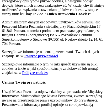
szczegółowy opis typów plików cookies, a następnie podjąć
decyzję, które z nich chcesz zaakceptować. W każdej chwili istnieje
możliwość zarządzania ustawieniami plików cookies - w stopce
strony umieściliśmy link do
"Zmień ustawienia Cookies"
.
Administratorem danych osobowych użytkowników serwisu jest
Prezydent Miasta Poznania z siedzibą przy Placu Kolegiackim 17,
61-841 Poznań, natomiast podmiotem przetwarzającym dane jest
Instytut Chemii Bioorganicznej PAN - Poznańskie Centrum
Superkomputerowo-Sieciowe (PCSS) ul. Noskowskiego 12/14, 61-
704 Poznań.
Szczegółowe informacje na temat przetwarzania Twoich danych
znajdują się w
Polityce prywatności
.
Szczegółowe informacje o tym, w jaki sposób używane są pliki
cookies, a także w jaki sposób można je zablokować lub usunąć,
znajdziesz w
Polityce cookies
.
Cenimy Twoją prywatność
Urząd Miasta Poznania odpowiedzialny za prowadzenie Miejskiego
Informatora Multimedialnego Miasta Poznania, zwraca szczególną
uwagę na przestrzeganie prawa użytkowników do prywatności.
Prezentowana informacja poniżej opisuje za co odpowiadają