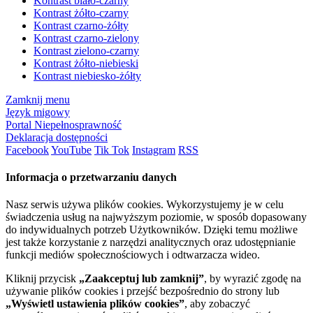
Kontrast biało-czarny
Kontrast żółto-czarny
Kontrast czarno-żółty
Kontrast czarno-zielony
Kontrast zielono-czarny
Kontrast żółto-niebieski
Kontrast niebiesko-żółty
Zamknij menu
Język migowy
Portal Niepełnosprawność
Deklaracja dostępności
Facebook
YouTube
Tik Tok
Instagram
RSS
Informacja o przetwarzaniu danych
Nasz serwis używa plików cookies. Wykorzystujemy je w celu
świadczenia usług na najwyższym poziomie, w sposób dopasowany
do indywidualnych potrzeb Użytkowników. Dzięki temu możliwe
jest także korzystanie z narzędzi analitycznych oraz udostępnianie
funkcji mediów społecznościowych i odtwarzacza wideo.
Kliknij przycisk
„Zaakceptuj lub zamknij”
, by wyrazić zgodę na
używanie plików cookies i przejść bezpośrednio do strony lub
„Wyświetl ustawienia plików cookies”
, aby zobaczyć