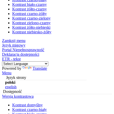
Kontrast biało-czarny
Kontrast żółto-czarny
Kontrast czarno-żółty
Kontrast czarno-zielony
Kontrast zielono-czarny
Kontrast żółto-niebieski
Kontrast niebiesko-żółty
Zamknij menu
Język migowy
Portal Niepełnosprawność
Deklaracja dostępności
ETR - tekst
Powered by
Translate
Menu
Język strony
polski
english
Dostępność
Wersja kontrastowa
Kontrast domyślny
Kontrast czarno-biały