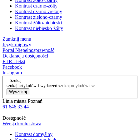
Kontrast żółto-czarny
Kontrast czarno-żółty
Kontrast czarno-zielony
Kontrast zielono-czarny
Kontrast żółto-niebieski
Kontrast niebiesko-żółty
Zamknij menu
Język migowy
Portal Niepełnosprawność
Deklaracja dostępności
ETR - tekst
Facebook
Instagram
Szukaj
szukaj artykułów i wydarzeń
Wyszukaj
Linia miasta Poznań
61 646 33 44
Dostępność
Wersja kontrastowa
Kontrast domyślny
Kontrast czarno-biały