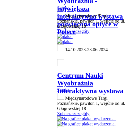
Wyobraźnia -
największa
Sztuka
interaktywna wystawa
Międzynarodowe Targi
Poznańskie, pawilon 1, wejście od ul.
poświęcona optyce w
Głogowskiej 18
Polsce
Zobacz szczegóły
14.10.2023-23.06.2024
Centrum Nauki
Wyobraźnia
Interaktywna wystawa
Sztuka
Międzynarodowe Targi
Poznańskie, pawilon 1, wejście od ul.
Głogowskiej 18
Zobacz szczegóły