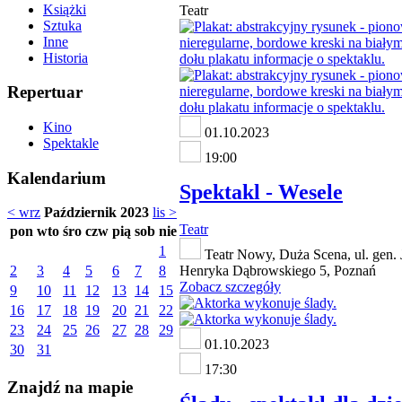
Książki
Teatr
Sztuka
Inne
Historia
Repertuar
Kino
01.10.2023
Spektakle
19:00
Kalendarium
Spektakl - Wesele
< wrz
Październik 2023
lis >
Teatr
pon
wto
śro
czw
pią
sob
nie
1
Teatr Nowy, Duża Scena, ul. gen. 
2
3
4
5
6
7
8
Henryka Dąbrowskiego 5, Poznań
Zobacz szczegóły
9
10
11
12
13
14
15
16
17
18
19
20
21
22
23
24
25
26
27
28
29
01.10.2023
30
31
17:30
Znajdź na mapie