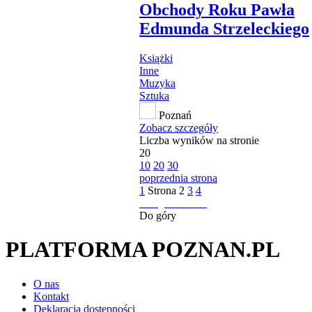
Obchody Roku Pawła
Edmunda Strzeleckiego
Książki
Inne
Muzyka
Sztuka
Poznań
Zobacz szczegóły
Liczba wyników na stronie
20
10
20
30
poprzednia strona
1
Strona
2
3
4
następna strona
Do góry
PLATFORMA POZNAN.PL
O nas
Kontakt
Deklaracja dostępności