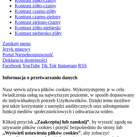
Kontrast biało-czarny
Kontrast żółto-czarny
Kontrast czarno-żółty
Kontrast czarno-zielony
Kontrast zielono-czarny
Kontrast żółto-niebieski
Kontrast niebiesko-żółty
Zamknij menu
Język migowy
Portal Niepełnosprawność
Deklaracja dostępności
Facebook
YouTube
Tik Tok
Instagram
RSS
Informacja o przetwarzaniu danych
Nasz serwis używa plików cookies. Wykorzystujemy je w celu
świadczenia usług na najwyższym poziomie, w sposób dopasowany
do indywidualnych potrzeb Użytkowników. Dzięki temu możliwe
jest także korzystanie z narzędzi analitycznych oraz udostępnianie
funkcji mediów społecznościowych i odtwarzacza wideo.
Kliknij przycisk
„Zaakceptuj lub zamknij”
, by wyrazić zgodę na
używanie plików cookies i przejść bezpośrednio do strony lub
„Wyświetl ustawienia plików cookies”
, aby zobaczyć