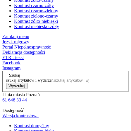
Kontrast żółto-czarny
Kontrast czarno-żółty
Kontrast czarno-zielony
Kontrast zielono-czarny
Kontrast żółto-niebieski
Kontrast niebiesko-żółty
Zamknij menu
Język migowy
Portal Niepełnosprawność
Deklaracja dostępności
ETR - tekst
Facebook
Instagram
Szukaj
szukaj artykułów i wydarzeń
Wyszukaj
Linia miasta Poznań
61 646 33 44
Dostępność
Wersja kontrastowa
Kontrast domyślny
Kontrast czarno-biały