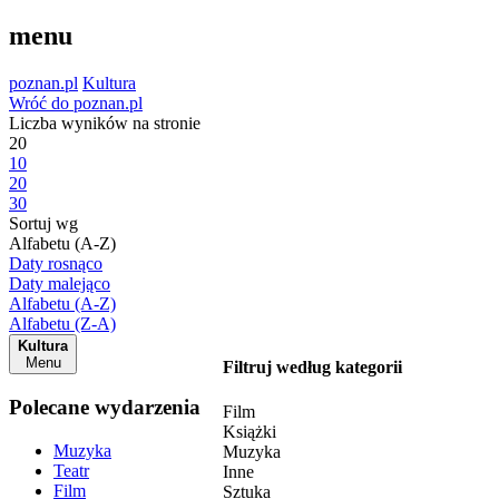
menu
poznan.pl
Kultura
Wróć do poznan.pl
Liczba wyników na stronie
20
10
20
30
Sortuj wg
Alfabetu (A-Z)
Daty rosnąco
Daty malejąco
Alfabetu (A-Z)
Alfabetu (Z-A)
Kultura
Menu
Filtruj według kategorii
Polecane wydarzenia
Film
Książki
Muzyka
Muzyka
Teatr
Inne
Film
Sztuka