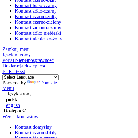
Kontrast biało-czarny
Kontrast żółto-czarny
Kontrast czarno-żółty
Kontrast czarno-zielony
Kontrast zielono-czarny
Kontrast żółto-niebieski
Kontrast niebiesko-żółty
Zamknij menu
Język migowy
Portal Niepełnosprawność
Deklaracja dostępności
ETR - tekst
Powered by
Translate
Menu
Język strony
polski
english
Dostępność
Wersja kontrastowa
Kontrast domyślny
Kontrast czarno-biały