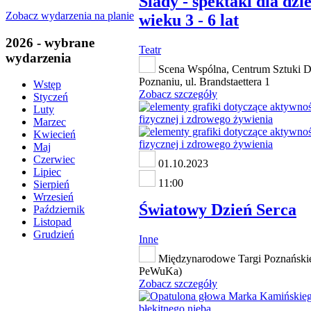
Ślady - spektakl dla dzi
Zobacz wydarzenia na planie
wieku 3 - 6 lat
2026 - wybrane
Teatr
wydarzenia
Scena Wspólna, Centrum Sztuki D
Poznaniu, ul. Brandstaettera 1
Wstęp
Zobacz szczegóły
Styczeń
Luty
Marzec
Kwiecień
Maj
Czerwiec
01.10.2023
Lipiec
11:00
Sierpień
Wrzesień
Światowy Dzień Serca
Październik
Listopad
Grudzień
Inne
Międzynarodowe Targi Poznańskie
PeWuKa)
Zobacz szczegóły