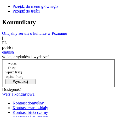
Przejdź do menu głównego
Przejdź do treści
Komunikaty
Oficjalny serwis o kulturze w Poznaniu
|
PL
polski
english
szukaj artykułów i wydarzeń
wpisz
frazę
wpisz frazę
Wyszukaj
Dostępność
Wersja kontrastowa
Kontrast domyślny
Kontrast czarno-biały
Kontrast biało-czarny