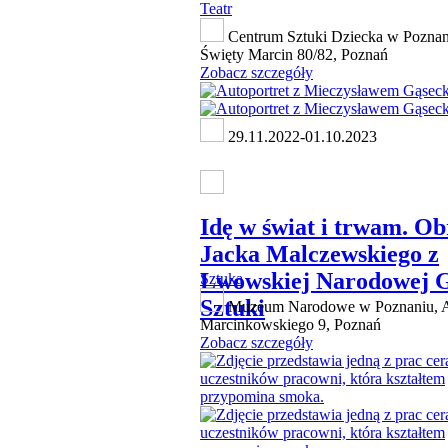
Teatr
Centrum Sztuki Dziecka w Poznani
Święty Marcin 80/82, Poznań
Zobacz szczegóły
29.11.2022-01.10.2023
Idę w świat i trwam. O
Jacka Malczewskiego z
Lwowskiej Narodowej G
Sztuka
Sztuki
Muzeum Narodowe w Poznaniu, A
Marcinkowskiego 9, Poznań
Zobacz szczegóły