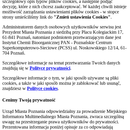
szczegółowy opis typów plików cookies, a następnie podjąć
decyzję, które z nich chcesz zaakceptować. W każdej chwili istnieje
możliwość zarządzania ustawieniami plików cookies - w stopce
strony umieściliśmy link do
"Zmień ustawienia Cookies"
.
Administratorem danych osobowych użytkowników serwisu jest
Prezydent Miasta Poznania z siedzibą przy Placu Kolegiackim 17,
61-841 Poznań, natomiast podmiotem przetwarzającym dane jest
Instytut Chemii Bioorganicznej PAN - Poznańskie Centrum
Superkomputerowo-Sieciowe (PCSS) ul. Noskowskiego 12/14, 61-
704 Poznań.
Szczegółowe informacje na temat przetwarzania Twoich danych
znajdują się w
Polityce prywatności
.
Szczegółowe informacje o tym, w jaki sposób używane są pliki
cookies, a także w jaki sposób można je zablokować lub usunąć,
znajdziesz w
Polityce cookies
.
Cenimy Twoją prywatność
Urząd Miasta Poznania odpowiedzialny za prowadzenie Miejskiego
Informatora Multimedialnego Miasta Poznania, zwraca szczególną
uwagę na przestrzeganie prawa użytkowników do prywatności.
Prezentowana informacja poniżej opisuje za co odpowiadają