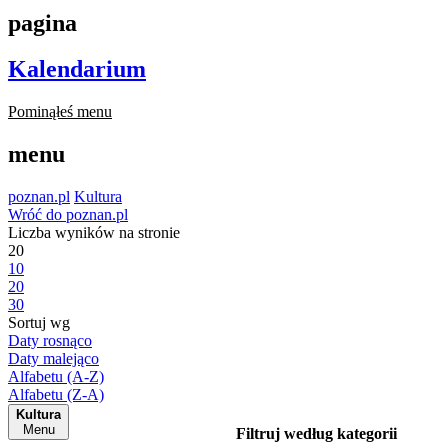
pagina
Kalendarium
Pominąłeś menu
menu
poznan.pl
Kultura
Wróć do poznan.pl
Liczba wyników na stronie
20
10
20
30
Sortuj wg
Daty rosnąco
Daty malejąco
Alfabetu (A-Z)
Alfabetu (Z-A)
Kultura
Menu
Filtruj według kategorii