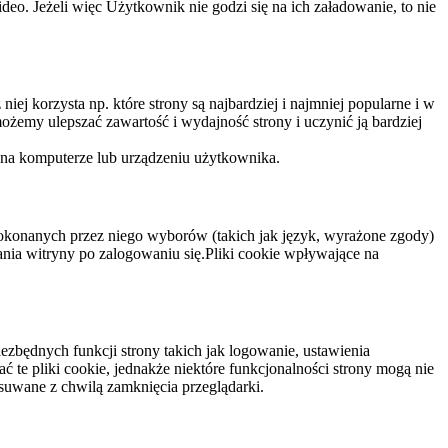
eo. Jeżeli więc Użytkownik nie godzi się na ich załadowanie, to nie
niej korzysta np. które strony są najbardziej i najmniej popularne i w
żemy ulepszać zawartość i wydajność strony i uczynić ją bardziej
 na komputerze lub urządzeniu użytkownika.
dokonanych przez niego wyborów (takich jak język, wyrażone zgody)
wania witryny po zalogowaniu się.Pliki cookie wpływające na
ezbędnych funkcji strony takich jak logowanie, ustawienia
 te pliki cookie, jednakże niektóre funkcjonalności strony mogą nie
suwane z chwilą zamknięcia przeglądarki.