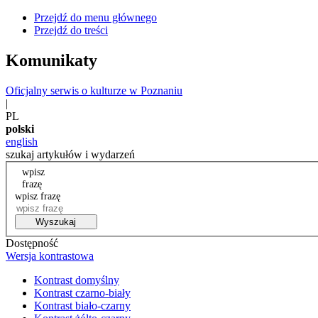
Przejdź do menu głównego
Przejdź do treści
Komunikaty
Oficjalny serwis o kulturze w Poznaniu
|
PL
polski
english
szukaj artykułów i wydarzeń
wpisz
frazę
wpisz frazę
Wyszukaj
Dostępność
Wersja kontrastowa
Kontrast domyślny
Kontrast czarno-biały
Kontrast biało-czarny