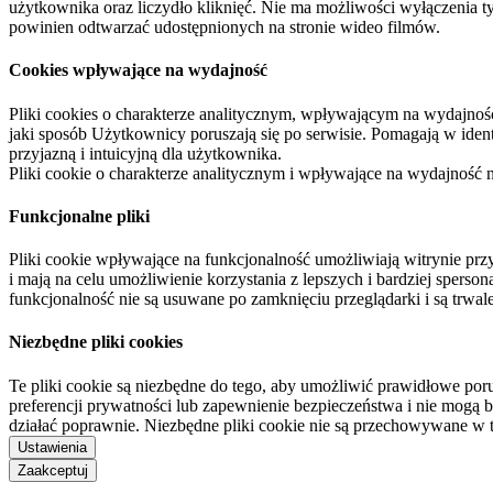
użytkownika oraz liczydło kliknięć. Nie ma możliwości wyłączenia t
powinien odtwarzać udostępnionych na stronie wideo filmów.
Cookies wpływające na wydajność
Pliki cookies o charakterze analitycznym, wpływającym na wydajność zb
jaki sposób Użytkownicy poruszają się po serwisie. Pomagają w ide
przyjazną i intuicyjną dla użytkownika.
Pliki cookie o charakterze analitycznym i wpływające na wydajność
Funkcjonalne pliki
Pliki cookie wpływające na funkcjonalność umożliwiają witrynie p
i mają na celu umożliwienie korzystania z lepszych i bardziej sperso
funkcjonalność nie są usuwane po zamknięciu przeglądarki i są trw
Niezbędne pliki cookies
Te pliki cookie są niezbędne do tego, aby umożliwić prawidłowe poru
preferencji prywatności lub zapewnienie bezpieczeństwa i nie mogą b
działać poprawnie. Niezbędne pliki cookie nie są przechowywane w 
Ustawienia
Zaakceptuj