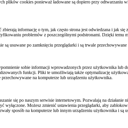
ych plików cookies ponieważ ładowane są dopiero przy odtwarzaniu wid
ierają informację o tym, jak często strona jest odwiedzana i jak się z 
ntyfikowaniu problemów z poszczególnymi podstronami. Dzięki temu mo
 nie są usuwane po zamknięciu przeglądarki i są trwale przechowywane
rzypomnienie sobie informacji wprowadzonych przez użytkownika lub 
nalizowanych funkcji. Pliki te umożliwiają także optymalizację użytko
ale przechowywane na komputerze lub urządzeniu użytkownika.
szanie się po naszym serwisie internetowym. Pozwalają na działanie ni
yć wyłączone. Możesz zmienić ustawienia przeglądarki, aby zablokować
trwały sposób na komputerze lub innym urządzeniu użytkownika i są u