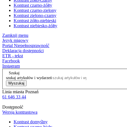
Kontrast żółto-czarny
Kontrast czarno-żółty
Kontrast czarno-zielony
Kontrast zielono-czarny
Kontrast żółto-niebieski
Kontrast niebiesko-żółty
Zamknij menu
Język migowy
Portal Niepełnosprawność
Deklaracja dostępności
ETR - tekst
Facebook
Instagram
Szukaj
szukaj artykułów i wydarzeń
Wyszukaj
Linia miasta Poznań
61 646 33 44
Dostępność
Wersja kontrastowa
Kontrast domyślny
Kontrast czarno-biały