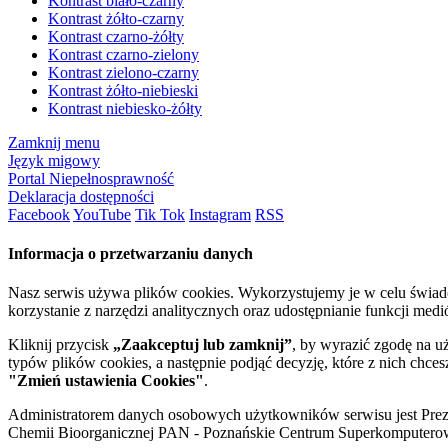
Kontrast biało-czarny
Kontrast żółto-czarny
Kontrast czarno-żółty
Kontrast czarno-zielony
Kontrast zielono-czarny
Kontrast żółto-niebieski
Kontrast niebiesko-żółty
Zamknij menu
Język migowy
Portal Niepełnosprawność
Deklaracja dostępności
Facebook
YouTube
Tik Tok
Instagram
RSS
Informacja o przetwarzaniu danych
Nasz serwis używa plików cookies. Wykorzystujemy je w celu świa
korzystanie z narzędzi analitycznych oraz udostępnianie funkcji me
Kliknij przycisk
„Zaakceptuj lub zamknij”
, by wyrazić zgodę na u
typów plików cookies, a następnie podjąć decyzję, które z nich chce
"Zmień ustawienia Cookies"
.
Administratorem danych osobowych użytkowników serwisu jest Prezyd
Chemii Bioorganicznej PAN - Poznańskie Centrum Superkomputerow