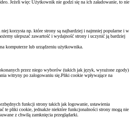
eo. Jeżeli więc Użytkownik nie godzi się na ich załadowanie, to nie
niej korzysta np. które strony są najbardziej i najmniej popularne i w
żemy ulepszać zawartość i wydajność strony i uczynić ją bardziej
 na komputerze lub urządzeniu użytkownika.
dokonanych przez niego wyborów (takich jak język, wyrażone zgody)
wania witryny po zalogowaniu się.Pliki cookie wpływające na
ezbędnych funkcji strony takich jak logowanie, ustawienia
 te pliki cookie, jednakże niektóre funkcjonalności strony mogą nie
suwane z chwilą zamknięcia przeglądarki.