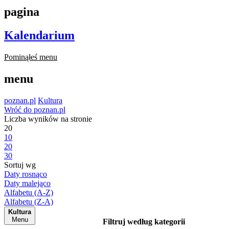
pagina
Kalendarium
Pominąłeś menu
menu
poznan.pl
Kultura
Wróć do poznan.pl
Liczba wyników na stronie
20
10
20
30
Sortuj wg
Daty rosnąco
Daty malejąco
Alfabetu (A-Z)
Alfabetu (Z-A)
Kultura
Menu
Filtruj według kategorii