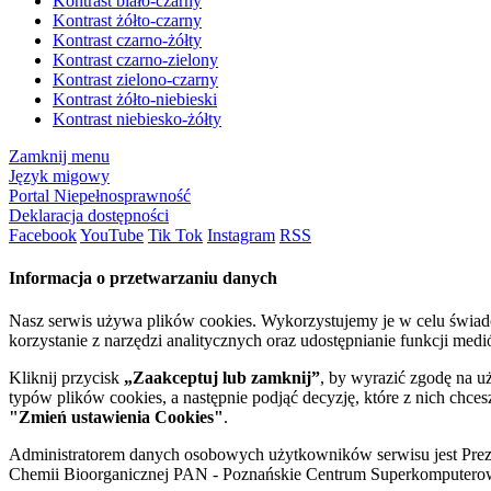
Kontrast biało-czarny
Kontrast żółto-czarny
Kontrast czarno-żółty
Kontrast czarno-zielony
Kontrast zielono-czarny
Kontrast żółto-niebieski
Kontrast niebiesko-żółty
Zamknij menu
Język migowy
Portal Niepełnosprawność
Deklaracja dostępności
Facebook
YouTube
Tik Tok
Instagram
RSS
Informacja o przetwarzaniu danych
Nasz serwis używa plików cookies. Wykorzystujemy je w celu świa
korzystanie z narzędzi analitycznych oraz udostępnianie funkcji me
Kliknij przycisk
„Zaakceptuj lub zamknij”
, by wyrazić zgodę na u
typów plików cookies, a następnie podjąć decyzję, które z nich chce
"Zmień ustawienia Cookies"
.
Administratorem danych osobowych użytkowników serwisu jest Prezyd
Chemii Bioorganicznej PAN - Poznańskie Centrum Superkomputerow