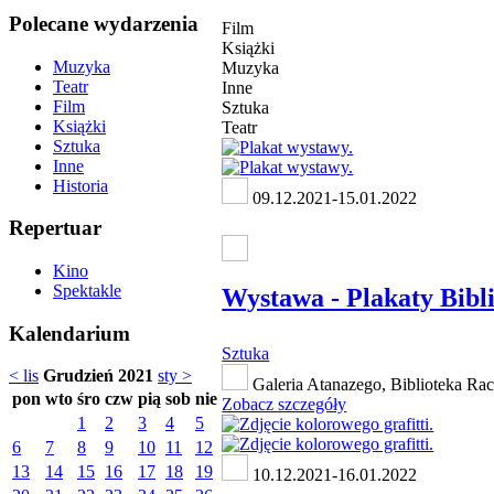
Polecane wydarzenia
Film
Książki
Muzyka
Muzyka
Teatr
Inne
Film
Sztuka
Książki
Teatr
Sztuka
Inne
Historia
09.12.2021-15.01.2022
Repertuar
Kino
Spektakle
Wystawa - Plakaty Bibl
Kalendarium
Sztuka
< lis
Grudzień 2021
sty >
Galeria Atanazego, Biblioteka Ra
pon
wto
śro
czw
pią
sob
nie
Zobacz szczegóły
1
2
3
4
5
6
7
8
9
10
11
12
13
14
15
16
17
18
19
10.12.2021-16.01.2022