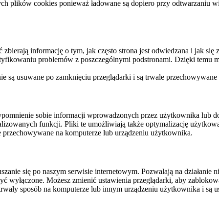
ych plików cookies ponieważ ładowane są dopiero przy odtwarzaniu wid
ierają informację o tym, jak często strona jest odwiedzana i jak się z 
ntyfikowaniu problemów z poszczególnymi podstronami. Dzięki temu mo
 nie są usuwane po zamknięciu przeglądarki i są trwale przechowywane
rzypomnienie sobie informacji wprowadzonych przez użytkownika lub 
nalizowanych funkcji. Pliki te umożliwiają także optymalizację użytko
ale przechowywane na komputerze lub urządzeniu użytkownika.
szanie się po naszym serwisie internetowym. Pozwalają na działanie ni
yć wyłączone. Możesz zmienić ustawienia przeglądarki, aby zablokować
trwały sposób na komputerze lub innym urządzeniu użytkownika i są u