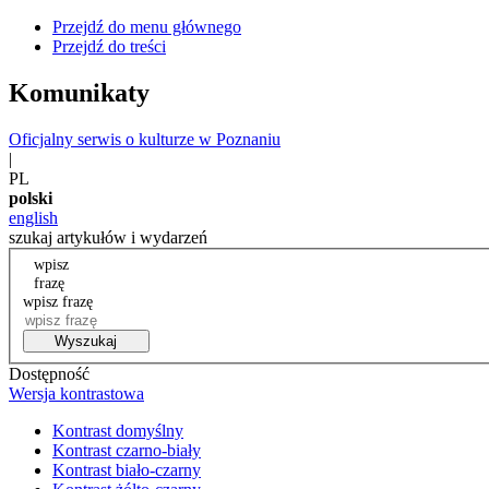
Przejdź do menu głównego
Przejdź do treści
Komunikaty
Oficjalny serwis o kulturze w Poznaniu
|
PL
polski
english
szukaj artykułów i wydarzeń
wpisz
frazę
wpisz frazę
Wyszukaj
Dostępność
Wersja kontrastowa
Kontrast domyślny
Kontrast czarno-biały
Kontrast biało-czarny