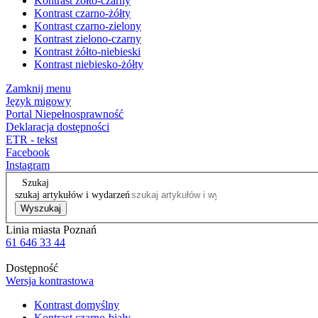
Kontrast żółto-czarny
Kontrast czarno-żółty
Kontrast czarno-zielony
Kontrast zielono-czarny
Kontrast żółto-niebieski
Kontrast niebiesko-żółty
Zamknij menu
Język migowy
Portal Niepełnosprawność
Deklaracja dostępności
ETR - tekst
Facebook
Instagram
Szukaj
szukaj artykułów i wydarzeń
Wyszukaj
Linia miasta Poznań
61 646 33 44
Dostępność
Wersja kontrastowa
Kontrast domyślny
Kontrast czarno-biały