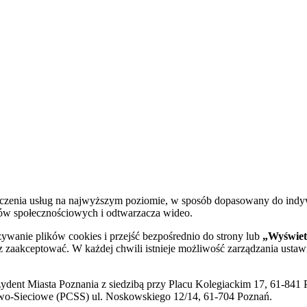
dczenia usług na najwyższym poziomie, w sposób dopasowany do indy
diów społecznościowych i odtwarzacza wideo.
żywanie plików cookies i przejść bezpośrednio do strony lub
„Wyświetl
sz zaakceptować. W każdej chwili istnieje możliwość zarządzania ustaw
ent Miasta Poznania z siedzibą przy Placu Kolegiackim 17, 61-841 P
o-Sieciowe (PCSS) ul. Noskowskiego 12/14, 61-704 Poznań.