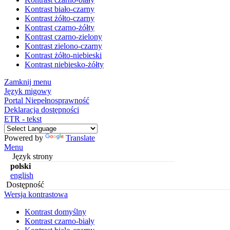
Kontrast biało-czarny
Kontrast żółto-czarny
Kontrast czarno-żółty
Kontrast czarno-zielony
Kontrast zielono-czarny
Kontrast żółto-niebieski
Kontrast niebiesko-żółty
Zamknij menu
Język migowy
Portal Niepełnosprawność
Deklaracja dostępności
ETR - tekst
Powered by
Translate
Menu
Język strony
polski
english
Dostępność
Wersja kontrastowa
Kontrast domyślny
Kontrast czarno-biały