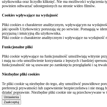
użytkownika oraz liczydło kliknięć. Nie ma możliwości wyłączenia t
powinien odtwarzać udostępnionych na stronie wideo filmów.
Cookies wpływające na wydajność
Pliki cookies o charakterze analitycznym, wpływającym na wydajność zb
jaki sposób Użytkownicy poruszają się po serwisie. Pomagają w ide
przyjazną i intuicyjną dla użytkownika.
Pliki cookie o charakterze analitycznym i wpływające na wydajność
Funkcjonalne pliki
Pliki cookie wpływające na funkcjonalność umożliwiają witrynie p
i mają na celu umożliwienie korzystania z lepszych i bardziej sperso
funkcjonalność nie są usuwane po zamknięciu przeglądarki i są trw
Niezbędne pliki cookies
Te pliki cookie są niezbędne do tego, aby umożliwić prawidłowe poru
preferencji prywatności lub zapewnienie bezpieczeństwa i nie mogą b
działać poprawnie. Niezbędne pliki cookie nie są przechowywane w 
Ustawienia
Zaakceptuj