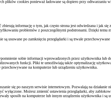
ych plików cookies ponieważ ładowane są dopiero przy odtwarzaniu wid
ierają informację o tym, jak często strona jest odwiedzana i jak się z 
ntyfikowaniu problemów z poszczególnymi podstronami. Dzięki temu mo
 nie są usuwane po zamknięciu przeglądarki i są trwale przechowywane
rzypomnienie sobie informacji wprowadzonych przez użytkownika lub 
nalizowanych funkcji. Pliki te umożliwiają także optymalizację użytko
ale przechowywane na komputerze lub urządzeniu użytkownika.
szanie się po naszym serwisie internetowym. Pozwalają na działanie ni
yć wyłączone. Możesz zmienić ustawienia przeglądarki, aby zablokować
trwały sposób na komputerze lub innym urządzeniu użytkownika i są u