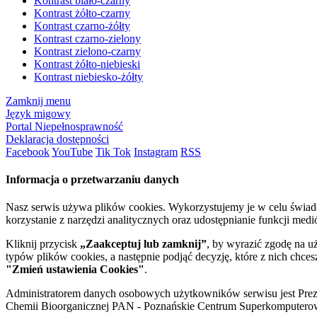
Kontrast biało-czarny
Kontrast żółto-czarny
Kontrast czarno-żółty
Kontrast czarno-zielony
Kontrast zielono-czarny
Kontrast żółto-niebieski
Kontrast niebiesko-żółty
Zamknij menu
Język migowy
Portal Niepełnosprawność
Deklaracja dostępności
Facebook
YouTube
Tik Tok
Instagram
RSS
Informacja o przetwarzaniu danych
Nasz serwis używa plików cookies. Wykorzystujemy je w celu świa
korzystanie z narzędzi analitycznych oraz udostępnianie funkcji me
Kliknij przycisk
„Zaakceptuj lub zamknij”
, by wyrazić zgodę na u
typów plików cookies, a następnie podjąć decyzję, które z nich chce
"Zmień ustawienia Cookies"
.
Administratorem danych osobowych użytkowników serwisu jest Prezyd
Chemii Bioorganicznej PAN - Poznańskie Centrum Superkomputerow