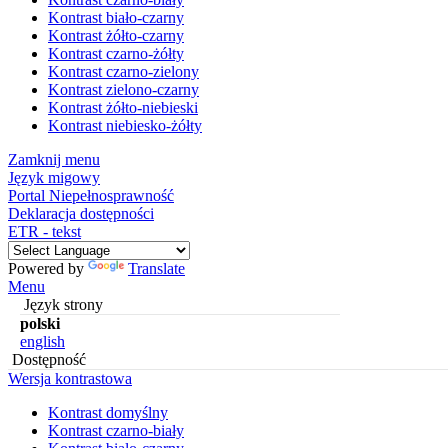
Kontrast biało-czarny
Kontrast żółto-czarny
Kontrast czarno-żółty
Kontrast czarno-zielony
Kontrast zielono-czarny
Kontrast żółto-niebieski
Kontrast niebiesko-żółty
Zamknij menu
Język migowy
Portal Niepełnosprawność
Deklaracja dostępności
ETR - tekst
Powered by
Translate
Menu
Język strony
polski
english
Dostępność
Wersja kontrastowa
Kontrast domyślny
Kontrast czarno-biały