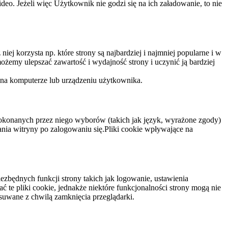
eo. Jeżeli więc Użytkownik nie godzi się na ich załadowanie, to nie
niej korzysta np. które strony są najbardziej i najmniej popularne i w
żemy ulepszać zawartość i wydajność strony i uczynić ją bardziej
 na komputerze lub urządzeniu użytkownika.
dokonanych przez niego wyborów (takich jak język, wyrażone zgody)
wania witryny po zalogowaniu się.Pliki cookie wpływające na
ezbędnych funkcji strony takich jak logowanie, ustawienia
 te pliki cookie, jednakże niektóre funkcjonalności strony mogą nie
suwane z chwilą zamknięcia przeglądarki.