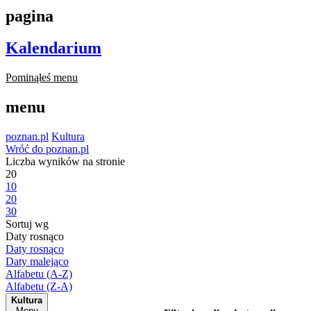
pagina
Kalendarium
Pominąłeś menu
menu
poznan.pl
Kultura
Wróć do poznan.pl
Liczba wyników na stronie
20
10
20
30
Sortuj wg
Daty rosnąco
Daty rosnąco
Daty malejąco
Alfabetu (A-Z)
Alfabetu (Z-A)
Kultura
Menu