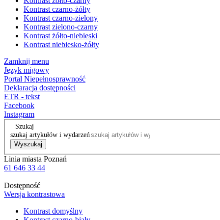
Kontrast żółto-czarny
Kontrast czarno-żółty
Kontrast czarno-zielony
Kontrast zielono-czarny
Kontrast żółto-niebieski
Kontrast niebiesko-żółty
Zamknij menu
Język migowy
Portal Niepełnosprawność
Deklaracja dostępności
ETR - tekst
Facebook
Instagram
Szukaj
szukaj artykułów i wydarzeń
Wyszukaj
Linia miasta Poznań
61 646 33 44
Dostępność
Wersja kontrastowa
Kontrast domyślny
Kontrast czarno-biały