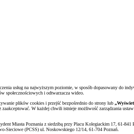
dczenia usług na najwyższym poziomie, w sposób dopasowany do indy
diów społecznościowych i odtwarzacza wideo.
żywanie plików cookies i przejść bezpośrednio do strony lub
„Wyświetl
sz zaakceptować. W każdej chwili istnieje możliwość zarządzania ustaw
ent Miasta Poznania z siedzibą przy Placu Kolegiackim 17, 61-841 P
o-Sieciowe (PCSS) ul. Noskowskiego 12/14, 61-704 Poznań.