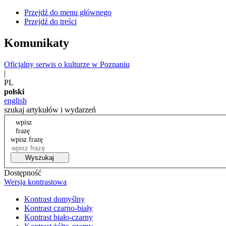
Przejdź do menu głównego
Przejdź do treści
Komunikaty
Oficjalny serwis o kulturze w Poznaniu
|
PL
polski
english
szukaj artykułów i wydarzeń
wpisz
frazę
wpisz frazę
Wyszukaj
Dostępność
Wersja kontrastowa
Kontrast domyślny
Kontrast czarno-biały
Kontrast biało-czarny