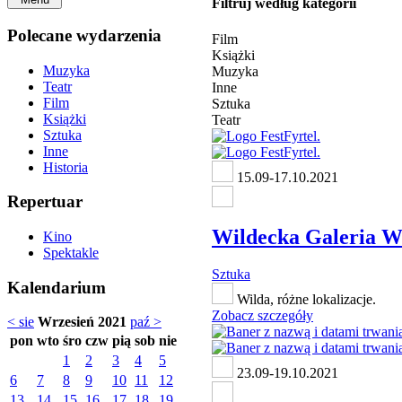
Filtruj według kategorii
Polecane wydarzenia
Film
Książki
Muzyka
Muzyka
Teatr
Inne
Film
Sztuka
Książki
Teatr
Sztuka
Inne
Historia
15.09-17.10.2021
Repertuar
Wildecka Galeria W
Kino
Spektakle
Sztuka
Kalendarium
Wilda, różne lokalizacje.
Zobacz szczegóły
< sie
Wrzesień 2021
paź >
pon
wto
śro
czw
pią
sob
nie
1
2
3
4
5
23.09-19.10.2021
6
7
8
9
10
11
12
13
14
15
16
17
18
19