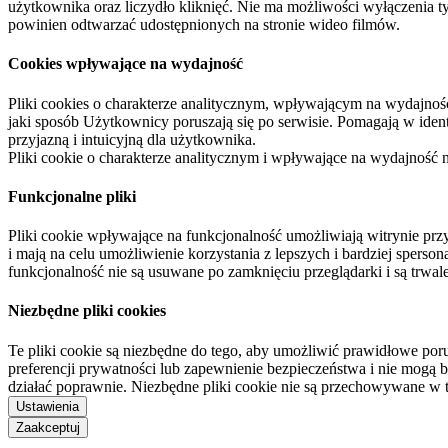
użytkownika oraz liczydło kliknięć. Nie ma możliwości wyłączenia t
powinien odtwarzać udostępnionych na stronie wideo filmów.
Cookies wpływające na wydajność
Pliki cookies o charakterze analitycznym, wpływającym na wydajność zb
jaki sposób Użytkownicy poruszają się po serwisie. Pomagają w ide
przyjazną i intuicyjną dla użytkownika.
Pliki cookie o charakterze analitycznym i wpływające na wydajność
Funkcjonalne pliki
Pliki cookie wpływające na funkcjonalność umożliwiają witrynie p
i mają na celu umożliwienie korzystania z lepszych i bardziej sperso
funkcjonalność nie są usuwane po zamknięciu przeglądarki i są trw
Niezbędne pliki cookies
Te pliki cookie są niezbędne do tego, aby umożliwić prawidłowe poru
preferencji prywatności lub zapewnienie bezpieczeństwa i nie mogą b
działać poprawnie. Niezbędne pliki cookie nie są przechowywane w 
Ustawienia
Zaakceptuj