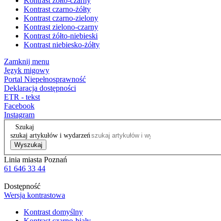
Kontrast żółto-czarny
Kontrast czarno-żółty
Kontrast czarno-zielony
Kontrast zielono-czarny
Kontrast żółto-niebieski
Kontrast niebiesko-żółty
Zamknij menu
Język migowy
Portal Niepełnosprawność
Deklaracja dostępności
ETR - tekst
Facebook
Instagram
Szukaj
szukaj artykułów i wydarzeń
Wyszukaj
Linia miasta Poznań
61 646 33 44
Dostępność
Wersja kontrastowa
Kontrast domyślny
Kontrast czarno-biały