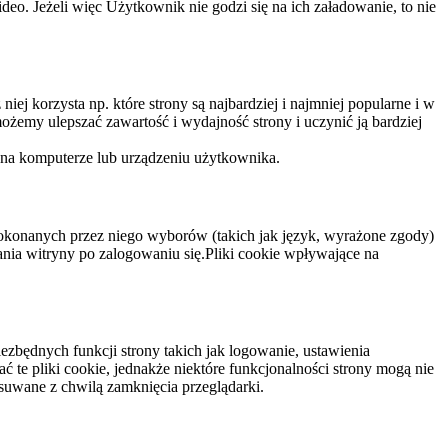
eo. Jeżeli więc Użytkownik nie godzi się na ich załadowanie, to nie
niej korzysta np. które strony są najbardziej i najmniej popularne i w
żemy ulepszać zawartość i wydajność strony i uczynić ją bardziej
 na komputerze lub urządzeniu użytkownika.
dokonanych przez niego wyborów (takich jak język, wyrażone zgody)
wania witryny po zalogowaniu się.Pliki cookie wpływające na
ezbędnych funkcji strony takich jak logowanie, ustawienia
 te pliki cookie, jednakże niektóre funkcjonalności strony mogą nie
suwane z chwilą zamknięcia przeglądarki.