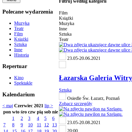
Filtruj według kategorii
Polecane wydarzenia
Film
Książki
Muzyka
Muzyka
Teatr
Inne
Film
Sztuka
Książki
Teatr
Sztuka
Inne
Historia
23.05-20.06.2021
Repertuar
Łazarska Galeria Witr
Kino
Spektakle
Sztuka
Kalendarium
Osiedle Św. Łazarz, Poznań
Zobacz szczegóły
< maj
Czerwiec 2021
lip >
pon
wto
śro
czw
pią
sob
nie
1
2
3
4
5
6
23.05-20.08.2021
7
8
9
10
11
12
13
20:00
14
15
16
17
18
19
20