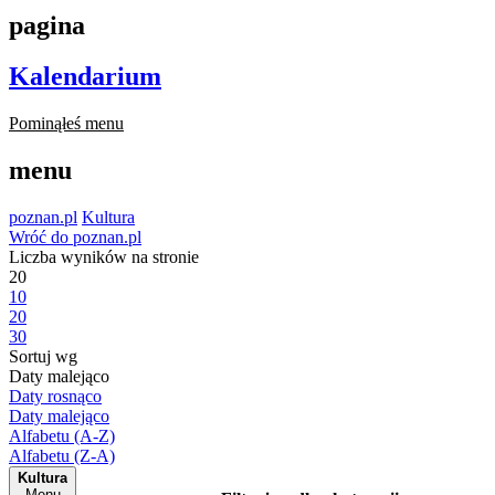
pagina
Kalendarium
Pominąłeś menu
menu
poznan.pl
Kultura
Wróć do poznan.pl
Liczba wyników na stronie
20
10
20
30
Sortuj wg
Daty malejąco
Daty rosnąco
Daty malejąco
Alfabetu (A-Z)
Alfabetu (Z-A)
Kultura
Menu