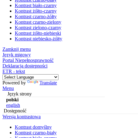
Kontrast biało-czarny
Kontrast żółto-czarny
Kontrast czarno-żółty
Kontrast czarno-zielony
Kontrast zielono-czarny
Kontrast żółto-niebieski
Kontrast niebiesko-żółty
Zamknij menu
Język migowy
Portal Niepełnosprawność
Deklaracja dostępności
ETR - tekst
Powered by
Translate
Menu
Język strony
polski
english
Dostępność
Wersja kontrastowa
Kontrast domyślny
Kontrast czarno-biały