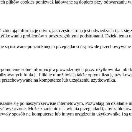
ych plików cookies ponieważ ładowane są dopiero przy odtwarzaniu wid
ierają informację o tym, jak często strona jest odwiedzana i jak się z 
ntyfikowaniu problemów z poszczególnymi podstronami. Dzięki temu mo
 nie są usuwane po zamknięciu przeglądarki i są trwale przechowywane
rzypomnienie sobie informacji wprowadzonych przez użytkownika lub 
nalizowanych funkcji. Pliki te umożliwiają także optymalizację użytko
ale przechowywane na komputerze lub urządzeniu użytkownika.
szanie się po naszym serwisie internetowym. Pozwalają na działanie ni
yć wyłączone. Możesz zmienić ustawienia przeglądarki, aby zablokować
trwały sposób na komputerze lub innym urządzeniu użytkownika i są u