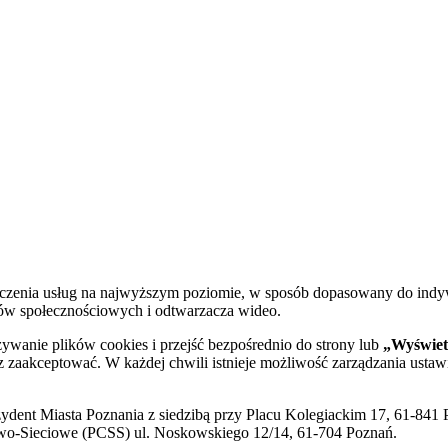
dczenia usług na najwyższym poziomie, w sposób dopasowany do indy
diów społecznościowych i odtwarzacza wideo.
żywanie plików cookies i przejść bezpośrednio do strony lub
„Wyświetl
sz zaakceptować. W każdej chwili istnieje możliwość zarządzania ustaw
ent Miasta Poznania z siedzibą przy Placu Kolegiackim 17, 61-841 P
o-Sieciowe (PCSS) ul. Noskowskiego 12/14, 61-704 Poznań.