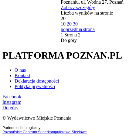
Poznaniu, ul. Wodna 27, Poznań
Zobacz szczegóły
Liczba wyników na stronie
20
10
20
30
poprzednia strona
1
Strona
2
Do góry
PLATFORMA POZNAN.PL
O nas
Kontakt
Deklaracja dostępności
Polityka prywatności
Facebook
Instagram
Do góry
© Wydawnictwo Miejskie Posnania
Partner technologiczny:
Poznańskie Centrum Superkomputerowo-Sieciowe