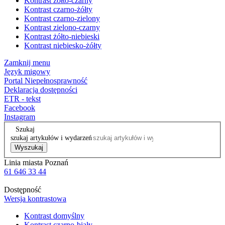
Kontrast żółto-czarny
Kontrast czarno-żółty
Kontrast czarno-zielony
Kontrast zielono-czarny
Kontrast żółto-niebieski
Kontrast niebiesko-żółty
Zamknij menu
Język migowy
Portal Niepełnosprawność
Deklaracja dostępności
ETR - tekst
Facebook
Instagram
Szukaj
szukaj artykułów i wydarzeń
Wyszukaj
Linia miasta Poznań
61 646 33 44
Dostępność
Wersja kontrastowa
Kontrast domyślny
Kontrast czarno-biały