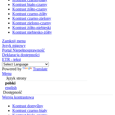
Kontrast biało-czarny
Kontrast żółto-czarny
Kontrast czarno-żółty
Kontrast czarno-zielony
Kontrast zielono-czarny
Kontrast żółto-niebieski
Kontrast niebiesko-żółty
Zamknij menu
Język migowy
Portal Niepełnosprawność
Deklaracja dostępności
ETR - tekst
Powered by
Translate
Menu
Język strony
polski
english
Dostępność
Wersja kontrastowa
Kontrast domyślny
Kontrast czarno-biały