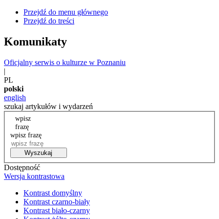
Przejdź do menu głównego
Przejdź do treści
Komunikaty
Oficjalny serwis o kulturze w Poznaniu
|
PL
polski
english
szukaj artykułów i wydarzeń
wpisz
frazę
wpisz frazę
Wyszukaj
Dostępność
Wersja kontrastowa
Kontrast domyślny
Kontrast czarno-biały
Kontrast biało-czarny