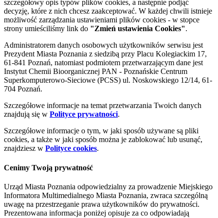
szczegółowy opis typów plików cookies, a następnie podjąć
decyzję, które z nich chcesz zaakceptować. W każdej chwili istnieje
możliwość zarządzania ustawieniami plików cookies - w stopce
strony umieściliśmy link do
"Zmień ustawienia Cookies"
.
Administratorem danych osobowych użytkowników serwisu jest
Prezydent Miasta Poznania z siedzibą przy Placu Kolegiackim 17,
61-841 Poznań, natomiast podmiotem przetwarzającym dane jest
Instytut Chemii Bioorganicznej PAN - Poznańskie Centrum
Superkomputerowo-Sieciowe (PCSS) ul. Noskowskiego 12/14, 61-
704 Poznań.
Szczegółowe informacje na temat przetwarzania Twoich danych
znajdują się w
Polityce prywatności
.
Szczegółowe informacje o tym, w jaki sposób używane są pliki
cookies, a także w jaki sposób można je zablokować lub usunąć,
znajdziesz w
Polityce cookies
.
Cenimy Twoją prywatność
Urząd Miasta Poznania odpowiedzialny za prowadzenie Miejskiego
Informatora Multimedialnego Miasta Poznania, zwraca szczególną
uwagę na przestrzeganie prawa użytkowników do prywatności.
Prezentowana informacja poniżej opisuje za co odpowiadają