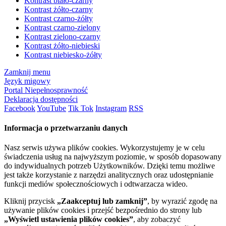
Kontrast biało-czarny
Kontrast żółto-czarny
Kontrast czarno-żółty
Kontrast czarno-zielony
Kontrast zielono-czarny
Kontrast żółto-niebieski
Kontrast niebiesko-żółty
Zamknij menu
Język migowy
Portal Niepełnosprawność
Deklaracja dostępności
Facebook
YouTube
Tik Tok
Instagram
RSS
Informacja o przetwarzaniu danych
Nasz serwis używa plików cookies. Wykorzystujemy je w celu
świadczenia usług na najwyższym poziomie, w sposób dopasowany
do indywidualnych potrzeb Użytkowników. Dzięki temu możliwe
jest także korzystanie z narzędzi analitycznych oraz udostępnianie
funkcji mediów społecznościowych i odtwarzacza wideo.
Kliknij przycisk
„Zaakceptuj lub zamknij”
, by wyrazić zgodę na
używanie plików cookies i przejść bezpośrednio do strony lub
„Wyświetl ustawienia plików cookies”
, aby zobaczyć