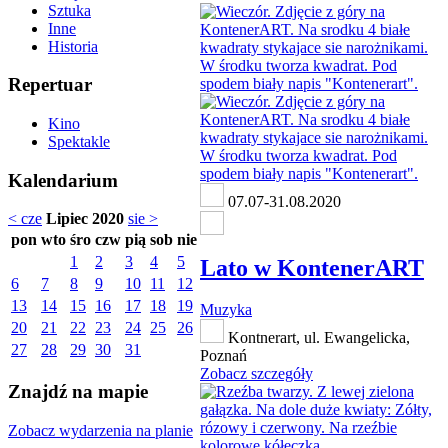
Sztuka
Inne
Historia
Repertuar
Kino
Spektakle
Kalendarium
07.07-31.08.2020
< cze
Lipiec 2020
sie >
pon
wto
śro
czw
pią
sob
nie
1
2
3
4
5
Lato w KontenerART
6
7
8
9
10
11
12
13
14
15
16
17
18
19
Muzyka
20
21
22
23
24
25
26
Kontnerart, ul. Ewangelicka,
27
28
29
30
31
Poznań
Zobacz szczegóły
Znajdź na mapie
Zobacz wydarzenia na planie