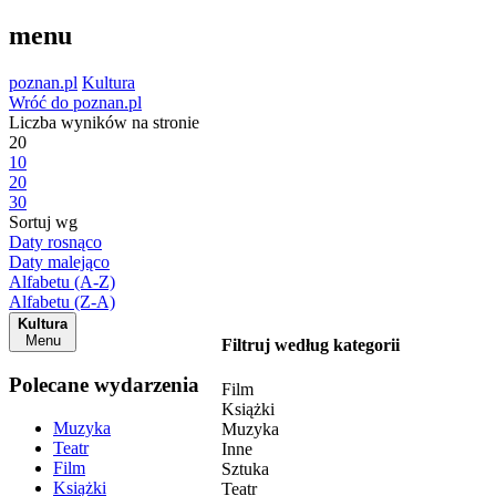
menu
poznan.pl
Kultura
Wróć do poznan.pl
Liczba wyników na stronie
20
10
20
30
Sortuj wg
Daty rosnąco
Daty malejąco
Alfabetu (A-Z)
Alfabetu (Z-A)
Kultura
Menu
Filtruj według kategorii
Polecane wydarzenia
Film
Książki
Muzyka
Muzyka
Teatr
Inne
Film
Sztuka
Książki
Teatr