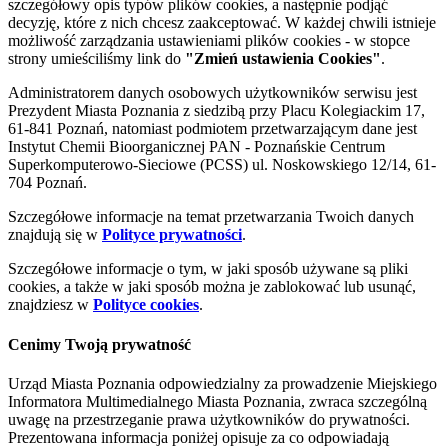
szczegółowy opis typów plików cookies, a następnie podjąć
decyzję, które z nich chcesz zaakceptować. W każdej chwili istnieje
możliwość zarządzania ustawieniami plików cookies - w stopce
strony umieściliśmy link do
"Zmień ustawienia Cookies"
.
Administratorem danych osobowych użytkowników serwisu jest
Prezydent Miasta Poznania z siedzibą przy Placu Kolegiackim 17,
61-841 Poznań, natomiast podmiotem przetwarzającym dane jest
Instytut Chemii Bioorganicznej PAN - Poznańskie Centrum
Superkomputerowo-Sieciowe (PCSS) ul. Noskowskiego 12/14, 61-
704 Poznań.
Szczegółowe informacje na temat przetwarzania Twoich danych
znajdują się w
Polityce prywatności
.
Szczegółowe informacje o tym, w jaki sposób używane są pliki
cookies, a także w jaki sposób można je zablokować lub usunąć,
znajdziesz w
Polityce cookies
.
Cenimy Twoją prywatność
Urząd Miasta Poznania odpowiedzialny za prowadzenie Miejskiego
Informatora Multimedialnego Miasta Poznania, zwraca szczególną
uwagę na przestrzeganie prawa użytkowników do prywatności.
Prezentowana informacja poniżej opisuje za co odpowiadają