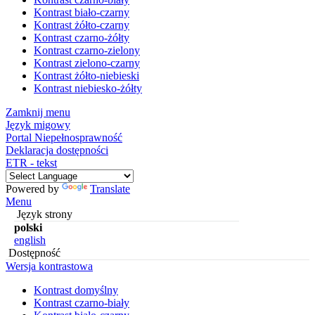
Kontrast biało-czarny
Kontrast żółto-czarny
Kontrast czarno-żółty
Kontrast czarno-zielony
Kontrast zielono-czarny
Kontrast żółto-niebieski
Kontrast niebiesko-żółty
Zamknij menu
Język migowy
Portal Niepełnosprawność
Deklaracja dostępności
ETR - tekst
Powered by
Translate
Menu
Język strony
polski
english
Dostępność
Wersja kontrastowa
Kontrast domyślny
Kontrast czarno-biały