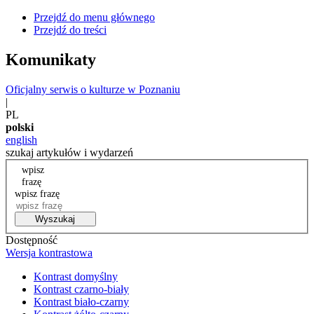
Przejdź do menu głównego
Przejdź do treści
Komunikaty
Oficjalny serwis o kulturze w Poznaniu
|
PL
polski
english
szukaj artykułów i wydarzeń
wpisz
frazę
wpisz frazę
Wyszukaj
Dostępność
Wersja kontrastowa
Kontrast domyślny
Kontrast czarno-biały
Kontrast biało-czarny