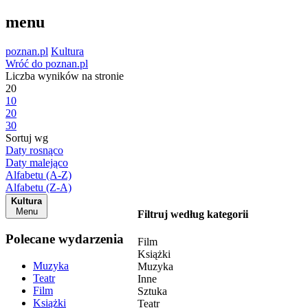
menu
poznan.pl
Kultura
Wróć do poznan.pl
Liczba wyników na stronie
20
10
20
30
Sortuj wg
Daty rosnąco
Daty malejąco
Alfabetu (A-Z)
Alfabetu (Z-A)
Kultura
Menu
Filtruj według kategorii
Polecane wydarzenia
Film
Książki
Muzyka
Muzyka
Teatr
Inne
Film
Sztuka
Książki
Teatr