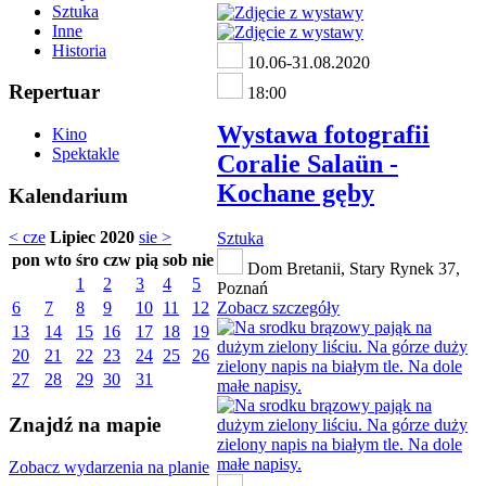
Sztuka
Inne
Historia
10.06-31.08.2020
Repertuar
18:00
Wystawa fotografii
Kino
Spektakle
Coralie Salaün -
Kochane gęby
Kalendarium
< cze
Lipiec 2020
sie >
Sztuka
pon
wto
śro
czw
pią
sob
nie
Dom Bretanii, Stary Rynek 37,
1
2
3
4
5
Poznań
6
7
8
9
10
11
12
Zobacz szczegóły
13
14
15
16
17
18
19
20
21
22
23
24
25
26
27
28
29
30
31
Znajdź na mapie
Zobacz wydarzenia na planie