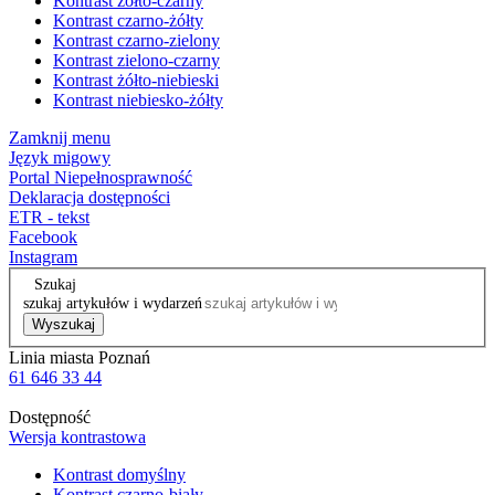
Kontrast żółto-czarny
Kontrast czarno-żółty
Kontrast czarno-zielony
Kontrast zielono-czarny
Kontrast żółto-niebieski
Kontrast niebiesko-żółty
Zamknij menu
Język migowy
Portal Niepełnosprawność
Deklaracja dostępności
ETR - tekst
Facebook
Instagram
Szukaj
szukaj artykułów i wydarzeń
Wyszukaj
Linia miasta Poznań
61 646 33 44
Dostępność
Wersja kontrastowa
Kontrast domyślny
Kontrast czarno-biały