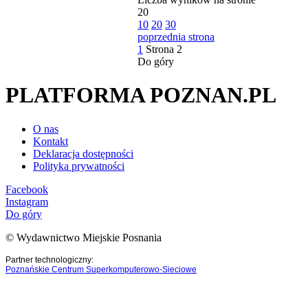
20
10
20
30
poprzednia strona
1
Strona
2
Do góry
PLATFORMA POZNAN.PL
O nas
Kontakt
Deklaracja dostępności
Polityka prywatności
Facebook
Instagram
Do góry
© Wydawnictwo Miejskie Posnania
Partner technologiczny:
Poznańskie Centrum Superkomputerowo-Sieciowe