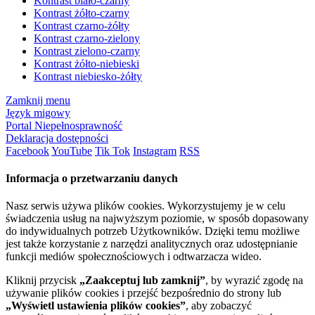
Kontrast biało-czarny
Kontrast żółto-czarny
Kontrast czarno-żółty
Kontrast czarno-zielony
Kontrast zielono-czarny
Kontrast żółto-niebieski
Kontrast niebiesko-żółty
Zamknij menu
Język migowy
Portal Niepełnosprawność
Deklaracja dostępności
Facebook
YouTube
Tik Tok
Instagram
RSS
Informacja o przetwarzaniu danych
Nasz serwis używa plików cookies. Wykorzystujemy je w celu
świadczenia usług na najwyższym poziomie, w sposób dopasowany
do indywidualnych potrzeb Użytkowników. Dzięki temu możliwe
jest także korzystanie z narzędzi analitycznych oraz udostępnianie
funkcji mediów społecznościowych i odtwarzacza wideo.
Kliknij przycisk
„Zaakceptuj lub zamknij”
, by wyrazić zgodę na
używanie plików cookies i przejść bezpośrednio do strony lub
„Wyświetl ustawienia plików cookies”
, aby zobaczyć