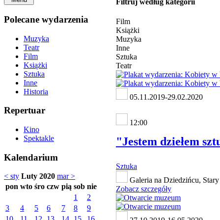
Filtruj według kategorii
Polecane wydarzenia
Film
Książki
Muzyka
Muzyka
Teatr
Inne
Film
Sztuka
Książki
Teatr
Sztuka
Inne
Historia
05.11.2019-29.02.2020
Repertuar
12:00
Kino
Spektakle
"Jestem dziełem szt
Kalendarium
Sztuka
< sty
Luty 2020
mar >
Galeria na Dziedzińcu, Stary
pon
wto
śro
czw
pią
sob
nie
Zobacz szczegóły
1
2
3
4
5
6
7
8
9
10
11
12
13
14
15
16