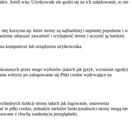
eo. Jeżeli więc Użytkownik nie godzi się na ich załadowanie, to nie
niej korzysta np. które strony są najbardziej i najmniej popularne i w
żemy ulepszać zawartość i wydajność strony i uczynić ją bardziej
 na komputerze lub urządzeniu użytkownika.
dokonanych przez niego wyborów (takich jak język, wyrażone zgody)
wania witryny po zalogowaniu się.Pliki cookie wpływające na
ezbędnych funkcji strony takich jak logowanie, ustawienia
 te pliki cookie, jednakże niektóre funkcjonalności strony mogą nie
suwane z chwilą zamknięcia przeglądarki.