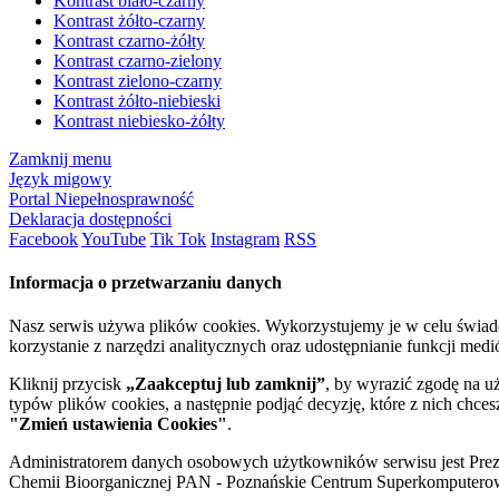
Kontrast biało-czarny
Kontrast żółto-czarny
Kontrast czarno-żółty
Kontrast czarno-zielony
Kontrast zielono-czarny
Kontrast żółto-niebieski
Kontrast niebiesko-żółty
Zamknij menu
Język migowy
Portal Niepełnosprawność
Deklaracja dostępności
Facebook
YouTube
Tik Tok
Instagram
RSS
Informacja o przetwarzaniu danych
Nasz serwis używa plików cookies. Wykorzystujemy je w celu świa
korzystanie z narzędzi analitycznych oraz udostępnianie funkcji me
Kliknij przycisk
„Zaakceptuj lub zamknij”
, by wyrazić zgodę na u
typów plików cookies, a następnie podjąć decyzję, które z nich chce
"Zmień ustawienia Cookies"
.
Administratorem danych osobowych użytkowników serwisu jest Prezyd
Chemii Bioorganicznej PAN - Poznańskie Centrum Superkomputerow