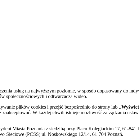
dczenia usług na najwyższym poziomie, w sposób dopasowany do indy
diów społecznościowych i odtwarzacza wideo.
żywanie plików cookies i przejść bezpośrednio do strony lub
„Wyświetl
sz zaakceptować. W każdej chwili istnieje możliwość zarządzania ustaw
ent Miasta Poznania z siedzibą przy Placu Kolegiackim 17, 61-841 P
o-Sieciowe (PCSS) ul. Noskowskiego 12/14, 61-704 Poznań.