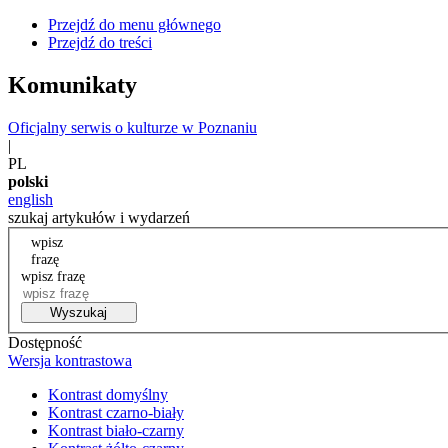
Przejdź do menu głównego
Przejdź do treści
Komunikaty
Oficjalny serwis o kulturze w Poznaniu
|
PL
polski
english
szukaj artykułów i wydarzeń
wpisz
frazę
wpisz frazę
Wyszukaj
Dostępność
Wersja kontrastowa
Kontrast domyślny
Kontrast czarno-biały
Kontrast biało-czarny