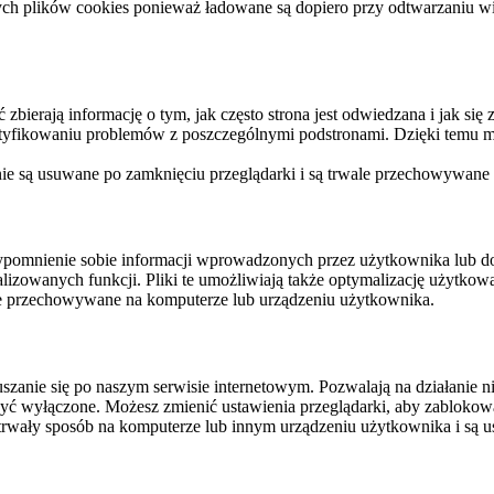
ych plików cookies ponieważ ładowane są dopiero przy odtwarzaniu wid
ierają informację o tym, jak często strona jest odwiedzana i jak się z 
ntyfikowaniu problemów z poszczególnymi podstronami. Dzięki temu mo
 nie są usuwane po zamknięciu przeglądarki i są trwale przechowywane
rzypomnienie sobie informacji wprowadzonych przez użytkownika lub 
nalizowanych funkcji. Pliki te umożliwiają także optymalizację użytko
ale przechowywane na komputerze lub urządzeniu użytkownika.
szanie się po naszym serwisie internetowym. Pozwalają na działanie ni
yć wyłączone. Możesz zmienić ustawienia przeglądarki, aby zablokować
trwały sposób na komputerze lub innym urządzeniu użytkownika i są u