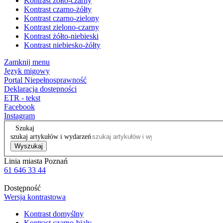
Kontrast żółto-czarny
Kontrast czarno-żółty
Kontrast czarno-zielony
Kontrast zielono-czarny
Kontrast żółto-niebieski
Kontrast niebiesko-żółty
Zamknij menu
Język migowy
Portal Niepełnosprawność
Deklaracja dostępności
ETR - tekst
Facebook
Instagram
Szukaj
szukaj artykułów i wydarzeń
Wyszukaj
Linia miasta Poznań
61 646 33 44
Dostępność
Wersja kontrastowa
Kontrast domyślny
Kontrast czarno-biały