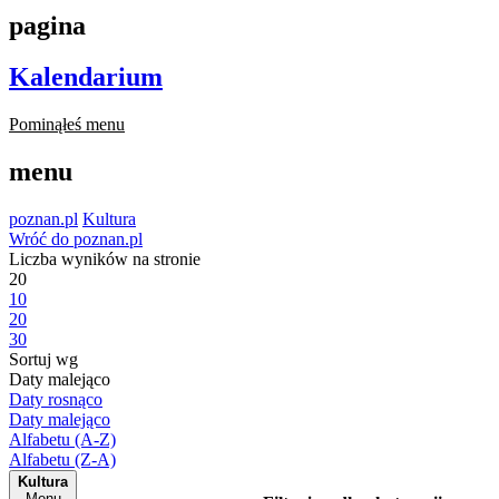
pagina
Kalendarium
Pominąłeś menu
menu
poznan.pl
Kultura
Wróć do poznan.pl
Liczba wyników na stronie
20
10
20
30
Sortuj wg
Daty malejąco
Daty rosnąco
Daty malejąco
Alfabetu (A-Z)
Alfabetu (Z-A)
Kultura
Menu