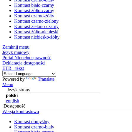
Kontrast biało-czarny
Kontrast żółto-czarny
Kontrast czarno-żółty
Kontrast czarno-zielony
Kontrast zielono-czarny
Kontrast żółto-niebieski
Kontrast niebiesko-żółty
Zamknij menu
Język migowy
Portal Niepełnosprawność
Deklaracja dostępności
ETR - tekst
Powered by
Translate
Menu
Język strony
polski
english
Dostępność
Wersja kontrastowa
Kontrast domyślny
Kontrast czarno-biały