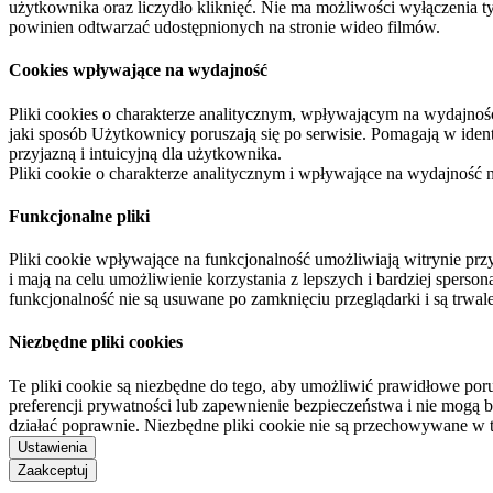
użytkownika oraz liczydło kliknięć. Nie ma możliwości wyłączenia t
powinien odtwarzać udostępnionych na stronie wideo filmów.
Cookies wpływające na wydajność
Pliki cookies o charakterze analitycznym, wpływającym na wydajność zb
jaki sposób Użytkownicy poruszają się po serwisie. Pomagają w ide
przyjazną i intuicyjną dla użytkownika.
Pliki cookie o charakterze analitycznym i wpływające na wydajność
Funkcjonalne pliki
Pliki cookie wpływające na funkcjonalność umożliwiają witrynie p
i mają na celu umożliwienie korzystania z lepszych i bardziej sperso
funkcjonalność nie są usuwane po zamknięciu przeglądarki i są trw
Niezbędne pliki cookies
Te pliki cookie są niezbędne do tego, aby umożliwić prawidłowe poru
preferencji prywatności lub zapewnienie bezpieczeństwa i nie mogą b
działać poprawnie. Niezbędne pliki cookie nie są przechowywane w 
Ustawienia
Zaakceptuj