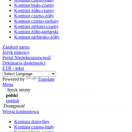
Kontrast biało-czarny
Kontrast żółto-czarny
Kontrast czarno-żółty
Kontrast czarno-zielony
Kontrast zielono-czarny
Kontrast żółto-niebieski
Kontrast niebiesko-żółty
Zamknij menu
Język migowy
Portal Niepełnosprawność
Deklaracja dostępności
ETR - tekst
Powered by
Translate
Menu
Język strony
polski
english
Dostępność
Wersja kontrastowa
Kontrast domyślny
Kontrast czarno-biały