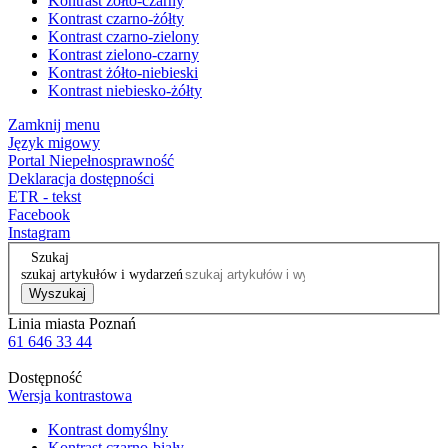
Kontrast żółto-czarny
Kontrast czarno-żółty
Kontrast czarno-zielony
Kontrast zielono-czarny
Kontrast żółto-niebieski
Kontrast niebiesko-żółty
Zamknij menu
Język migowy
Portal Niepełnosprawność
Deklaracja dostępności
ETR - tekst
Facebook
Instagram
Szukaj
szukaj artykułów i wydarzeń
Wyszukaj
Linia miasta Poznań
61 646 33 44
Dostępność
Wersja kontrastowa
Kontrast domyślny
Kontrast czarno-biały