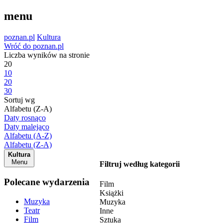
menu
poznan.pl
Kultura
Wróć do poznan.pl
Liczba wyników na stronie
20
10
20
30
Sortuj wg
Alfabetu (Z-A)
Daty rosnąco
Daty malejąco
Alfabetu (A-Z)
Alfabetu (Z-A)
Kultura
Menu
Filtruj według kategorii
Polecane wydarzenia
Film
Książki
Muzyka
Muzyka
Teatr
Inne
Film
Sztuka