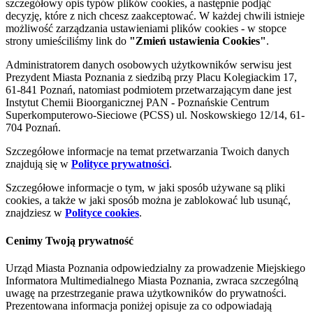
szczegółowy opis typów plików cookies, a następnie podjąć
decyzję, które z nich chcesz zaakceptować. W każdej chwili istnieje
możliwość zarządzania ustawieniami plików cookies - w stopce
strony umieściliśmy link do
"Zmień ustawienia Cookies"
.
Administratorem danych osobowych użytkowników serwisu jest
Prezydent Miasta Poznania z siedzibą przy Placu Kolegiackim 17,
61-841 Poznań, natomiast podmiotem przetwarzającym dane jest
Instytut Chemii Bioorganicznej PAN - Poznańskie Centrum
Superkomputerowo-Sieciowe (PCSS) ul. Noskowskiego 12/14, 61-
704 Poznań.
Szczegółowe informacje na temat przetwarzania Twoich danych
znajdują się w
Polityce prywatności
.
Szczegółowe informacje o tym, w jaki sposób używane są pliki
cookies, a także w jaki sposób można je zablokować lub usunąć,
znajdziesz w
Polityce cookies
.
Cenimy Twoją prywatność
Urząd Miasta Poznania odpowiedzialny za prowadzenie Miejskiego
Informatora Multimedialnego Miasta Poznania, zwraca szczególną
uwagę na przestrzeganie prawa użytkowników do prywatności.
Prezentowana informacja poniżej opisuje za co odpowiadają