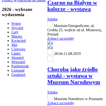
Zobacz wydarzenia na planie
Czarno na Białym w
kolorze - wystawa
2026 - wybrane
wydarzenia
Sztuka
Wstęp
Muzeum Etnograficzne, ul.
Styczeń
Grobla 25, wejście od ul. Mostowej,
Luty
Poznań
Marzec
Zobacz szczegóły
Kwiecień
Maj
Czerwiec
Lipiec
28.04-11.08.2019
Sierpień
Wrzesień
Październik
Choroba jako źródło
Listopad
sztuki - wystawa w
Grudzień
Muzeum Narodowym
Sztuka
Muzeum Narodowe w Poznaniu
Zobacz szczegóły