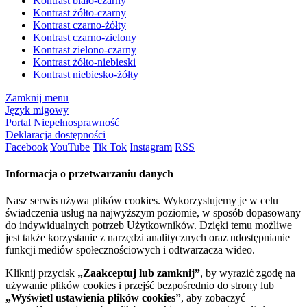
Kontrast biało-czarny
Kontrast żółto-czarny
Kontrast czarno-żółty
Kontrast czarno-zielony
Kontrast zielono-czarny
Kontrast żółto-niebieski
Kontrast niebiesko-żółty
Zamknij menu
Język migowy
Portal Niepełnosprawność
Deklaracja dostępności
Facebook
YouTube
Tik Tok
Instagram
RSS
Informacja o przetwarzaniu danych
Nasz serwis używa plików cookies. Wykorzystujemy je w celu
świadczenia usług na najwyższym poziomie, w sposób dopasowany
do indywidualnych potrzeb Użytkowników. Dzięki temu możliwe
jest także korzystanie z narzędzi analitycznych oraz udostępnianie
funkcji mediów społecznościowych i odtwarzacza wideo.
Kliknij przycisk
„Zaakceptuj lub zamknij”
, by wyrazić zgodę na
używanie plików cookies i przejść bezpośrednio do strony lub
„Wyświetl ustawienia plików cookies”
, aby zobaczyć