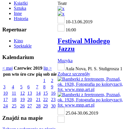
Książki
Teatr
Sztuka
Inne
Historia
10-13.06.2019
Repertuar
16:00
Festiwal Młodego
Kino
Spektakle
Jazzu
Kalendarium
Muzyka
< maj
Czerwiec 2019
lip >
Aula Nova, Pl. S. Stuligrosza 1
Zobacz szczegóły
pon
wto
śro
czw
pią
sob
nie
1
2
3
4
5
6
7
8
9
10
11
12
13
14
15
16
17
18
19
20
21
22
23
24
25
26
27
28
29
30
25.04-30.06.2019
Znajdź na mapie