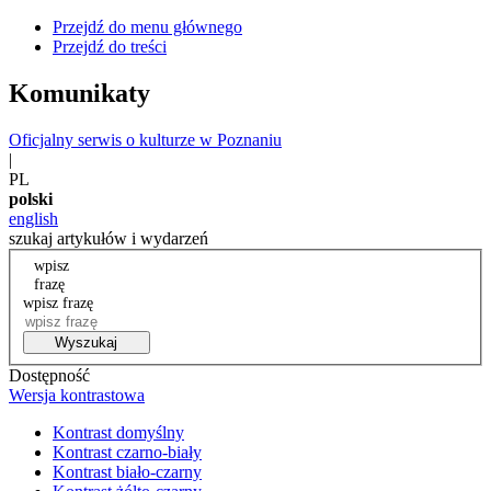
Przejdź do menu głównego
Przejdź do treści
Komunikaty
Oficjalny serwis o kulturze w Poznaniu
|
PL
polski
english
szukaj artykułów i wydarzeń
wpisz
frazę
wpisz frazę
Wyszukaj
Dostępność
Wersja kontrastowa
Kontrast domyślny
Kontrast czarno-biały
Kontrast biało-czarny