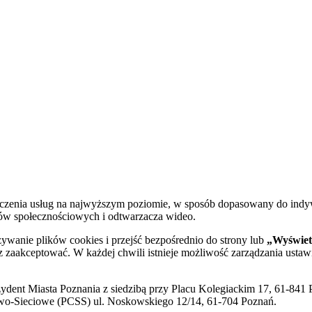
dczenia usług na najwyższym poziomie, w sposób dopasowany do indy
diów społecznościowych i odtwarzacza wideo.
żywanie plików cookies i przejść bezpośrednio do strony lub
„Wyświetl
sz zaakceptować. W każdej chwili istnieje możliwość zarządzania ustaw
ent Miasta Poznania z siedzibą przy Placu Kolegiackim 17, 61-841 P
o-Sieciowe (PCSS) ul. Noskowskiego 12/14, 61-704 Poznań.