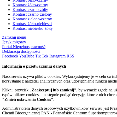
Kontrast biało-czarny
Kontrast żółto-czarny
Kontrast czarno-żółty
Kontrast czarno-zielony
Kontrast zielono-czarny
Kontrast żółto-niebieski
Kontrast niebiesko-żółty
Zamknij menu
Język migowy
Portal Niepełnosprawność
Deklaracja dostępności
Facebook
YouTube
Tik Tok
Instagram
RSS
Informacja o przetwarzaniu danych
Nasz serwis używa plików cookies. Wykorzystujemy je w celu świa
korzystanie z narzędzi analitycznych oraz udostępnianie funkcji me
Kliknij przycisk
„Zaakceptuj lub zamknij”
, by wyrazić zgodę na u
typów plików cookies, a następnie podjąć decyzję, które z nich chce
"Zmień ustawienia Cookies"
.
Administratorem danych osobowych użytkowników serwisu jest Prezyd
Chemii Bioorganicznej PAN - Poznańskie Centrum Superkomputerow