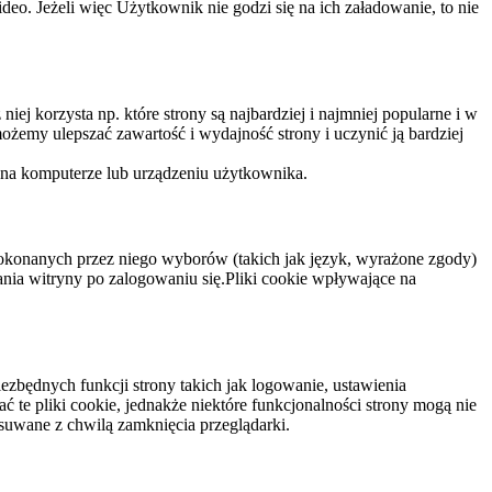
eo. Jeżeli więc Użytkownik nie godzi się na ich załadowanie, to nie
niej korzysta np. które strony są najbardziej i najmniej popularne i w
żemy ulepszać zawartość i wydajność strony i uczynić ją bardziej
 na komputerze lub urządzeniu użytkownika.
dokonanych przez niego wyborów (takich jak język, wyrażone zgody)
wania witryny po zalogowaniu się.Pliki cookie wpływające na
ezbędnych funkcji strony takich jak logowanie, ustawienia
 te pliki cookie, jednakże niektóre funkcjonalności strony mogą nie
suwane z chwilą zamknięcia przeglądarki.