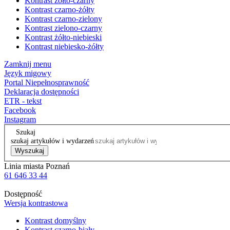
Kontrast żółto-czarny
Kontrast czarno-żółty
Kontrast czarno-zielony
Kontrast zielono-czarny
Kontrast żółto-niebieski
Kontrast niebiesko-żółty
Zamknij menu
Język migowy
Portal Niepełnosprawność
Deklaracja dostępności
ETR - tekst
Facebook
Instagram
Szukaj
szukaj artykułów i wydarzeń
Wyszukaj
Linia miasta Poznań
61 646 33 44
Dostępność
Wersja kontrastowa
Kontrast domyślny
Kontrast czarno-biały