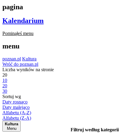
pagina
Kalendarium
Pominąłeś menu
menu
poznan.pl
Kultura
Wróć do poznan.pl
Liczba wyników na stronie
20
10
20
30
Sortuj wg
Daty rosnąco
Daty malejąco
Alfabetu (A-Z)
Alfabetu (Z-A)
Kultura
Menu
Filtruj według kategorii