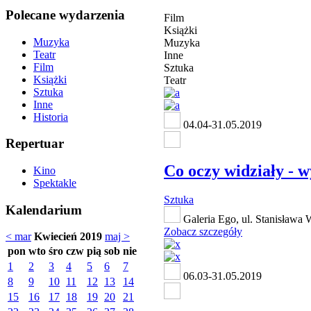
Polecane wydarzenia
Film
Książki
Muzyka
Muzyka
Teatr
Inne
Film
Sztuka
Książki
Teatr
Sztuka
Inne
Historia
04.04-31.05.2019
Repertuar
Co oczy widziały - 
Kino
Spektakle
Sztuka
Kalendarium
Galeria Ego, ul. Stanisława
Zobacz szczegóły
< mar
Kwiecień 2019
maj >
pon
wto
śro
czw
pią
sob
nie
1
2
3
4
5
6
7
06.03-31.05.2019
8
9
10
11
12
13
14
15
16
17
18
19
20
21