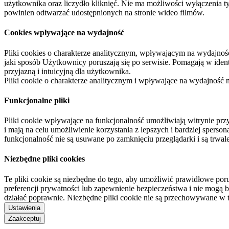
użytkownika oraz liczydło kliknięć. Nie ma możliwości wyłączenia t
powinien odtwarzać udostępnionych na stronie wideo filmów.
Cookies wpływające na wydajność
Pliki cookies o charakterze analitycznym, wpływającym na wydajność zb
jaki sposób Użytkownicy poruszają się po serwisie. Pomagają w ide
przyjazną i intuicyjną dla użytkownika.
Pliki cookie o charakterze analitycznym i wpływające na wydajność
Funkcjonalne pliki
Pliki cookie wpływające na funkcjonalność umożliwiają witrynie p
i mają na celu umożliwienie korzystania z lepszych i bardziej sperso
funkcjonalność nie są usuwane po zamknięciu przeglądarki i są trw
Niezbędne pliki cookies
Te pliki cookie są niezbędne do tego, aby umożliwić prawidłowe poru
preferencji prywatności lub zapewnienie bezpieczeństwa i nie mogą b
działać poprawnie. Niezbędne pliki cookie nie są przechowywane w 
Ustawienia
Zaakceptuj