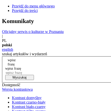
Przejdź do menu głównego
Przejdź do treści
Komunikaty
Oficjalny serwis o kulturze w Poznaniu
|
PL
polski
english
szukaj artykułów i wydarzeń
wpisz
frazę
wpisz frazę
Wyszukaj
Dostępność
Wersja kontrastowa
Kontrast domyślny
Kontrast czarno-biały
Kontrast biało-czarny