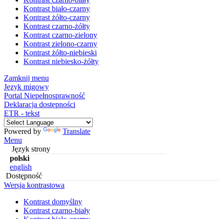
Kontrast biało-czarny
Kontrast żółto-czarny
Kontrast czarno-żółty
Kontrast czarno-zielony
Kontrast zielono-czarny
Kontrast żółto-niebieski
Kontrast niebiesko-żółty
Zamknij menu
Język migowy
Portal Niepełnosprawność
Deklaracja dostępności
ETR - tekst
Powered by
Translate
Menu
Język strony
polski
english
Dostępność
Wersja kontrastowa
Kontrast domyślny
Kontrast czarno-biały