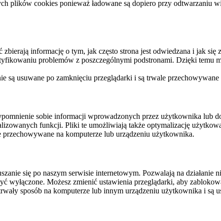
ych plików cookies ponieważ ładowane są dopiero przy odtwarzaniu wid
ierają informację o tym, jak często strona jest odwiedzana i jak się z 
ntyfikowaniu problemów z poszczególnymi podstronami. Dzięki temu mo
 nie są usuwane po zamknięciu przeglądarki i są trwale przechowywane
rzypomnienie sobie informacji wprowadzonych przez użytkownika lub 
nalizowanych funkcji. Pliki te umożliwiają także optymalizację użytko
ale przechowywane na komputerze lub urządzeniu użytkownika.
szanie się po naszym serwisie internetowym. Pozwalają na działanie ni
yć wyłączone. Możesz zmienić ustawienia przeglądarki, aby zablokować
trwały sposób na komputerze lub innym urządzeniu użytkownika i są u