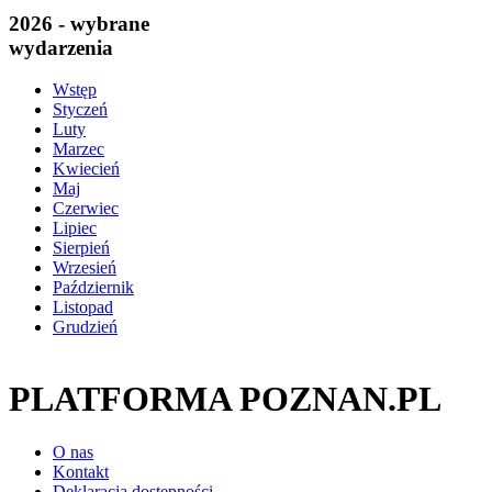
2026 - wybrane
wydarzenia
Wstęp
Styczeń
Luty
Marzec
Kwiecień
Maj
Czerwiec
Lipiec
Sierpień
Wrzesień
Październik
Listopad
Grudzień
PLATFORMA POZNAN.PL
O nas
Kontakt
Deklaracja dostępności