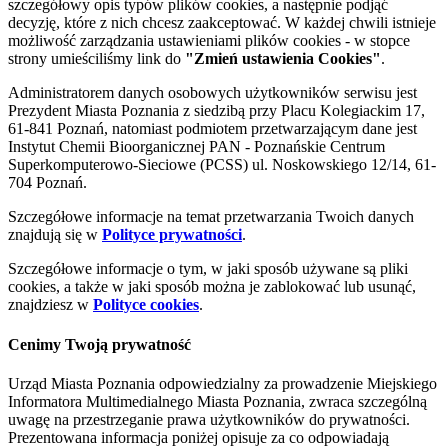
szczegółowy opis typów plików cookies, a następnie podjąć
decyzję, które z nich chcesz zaakceptować. W każdej chwili istnieje
możliwość zarządzania ustawieniami plików cookies - w stopce
strony umieściliśmy link do
"Zmień ustawienia Cookies"
.
Administratorem danych osobowych użytkowników serwisu jest
Prezydent Miasta Poznania z siedzibą przy Placu Kolegiackim 17,
61-841 Poznań, natomiast podmiotem przetwarzającym dane jest
Instytut Chemii Bioorganicznej PAN - Poznańskie Centrum
Superkomputerowo-Sieciowe (PCSS) ul. Noskowskiego 12/14, 61-
704 Poznań.
Szczegółowe informacje na temat przetwarzania Twoich danych
znajdują się w
Polityce prywatności
.
Szczegółowe informacje o tym, w jaki sposób używane są pliki
cookies, a także w jaki sposób można je zablokować lub usunąć,
znajdziesz w
Polityce cookies
.
Cenimy Twoją prywatność
Urząd Miasta Poznania odpowiedzialny za prowadzenie Miejskiego
Informatora Multimedialnego Miasta Poznania, zwraca szczególną
uwagę na przestrzeganie prawa użytkowników do prywatności.
Prezentowana informacja poniżej opisuje za co odpowiadają