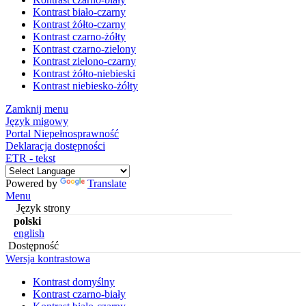
Kontrast biało-czarny
Kontrast żółto-czarny
Kontrast czarno-żółty
Kontrast czarno-zielony
Kontrast zielono-czarny
Kontrast żółto-niebieski
Kontrast niebiesko-żółty
Zamknij menu
Język migowy
Portal Niepełnosprawność
Deklaracja dostępności
ETR - tekst
Powered by
Translate
Menu
Język strony
polski
english
Dostępność
Wersja kontrastowa
Kontrast domyślny
Kontrast czarno-biały