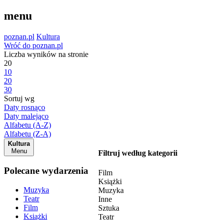
menu
poznan.pl
Kultura
Wróć do poznan.pl
Liczba wyników na stronie
20
10
20
30
Sortuj wg
Daty rosnąco
Daty malejąco
Alfabetu (A-Z)
Alfabetu (Z-A)
Kultura
Menu
Filtruj według kategorii
Polecane wydarzenia
Film
Książki
Muzyka
Muzyka
Teatr
Inne
Film
Sztuka
Książki
Teatr