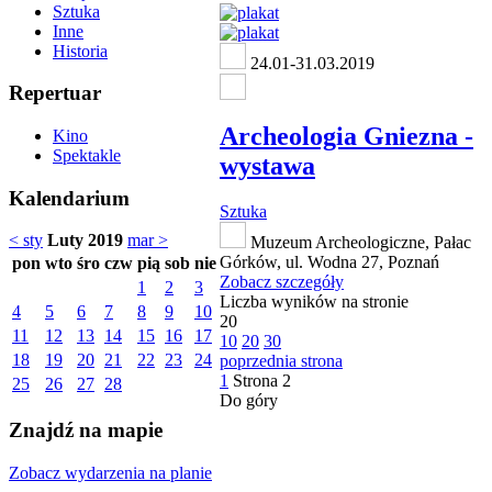
Sztuka
Inne
Historia
24.01-31.03.2019
Repertuar
Archeologia Gniezna -
Kino
Spektakle
wystawa
Kalendarium
Sztuka
< sty
Luty 2019
mar >
Muzeum Archeologiczne, Pałac
Górków, ul. Wodna 27, Poznań
pon
wto
śro
czw
pią
sob
nie
Zobacz szczegóły
1
2
3
Liczba wyników na stronie
4
5
6
7
8
9
10
20
11
12
13
14
15
16
17
10
20
30
18
19
20
21
22
23
24
poprzednia strona
1
Strona
2
25
26
27
28
Do góry
Znajdź na mapie
Zobacz wydarzenia na planie