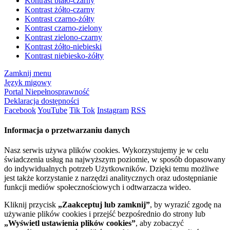
Kontrast biało-czarny
Kontrast żółto-czarny
Kontrast czarno-żółty
Kontrast czarno-zielony
Kontrast zielono-czarny
Kontrast żółto-niebieski
Kontrast niebiesko-żółty
Zamknij menu
Język migowy
Portal Niepełnosprawność
Deklaracja dostępności
Facebook
YouTube
Tik Tok
Instagram
RSS
Informacja o przetwarzaniu danych
Nasz serwis używa plików cookies. Wykorzystujemy je w celu
świadczenia usług na najwyższym poziomie, w sposób dopasowany
do indywidualnych potrzeb Użytkowników. Dzięki temu możliwe
jest także korzystanie z narzędzi analitycznych oraz udostępnianie
funkcji mediów społecznościowych i odtwarzacza wideo.
Kliknij przycisk
„Zaakceptuj lub zamknij”
, by wyrazić zgodę na
używanie plików cookies i przejść bezpośrednio do strony lub
„Wyświetl ustawienia plików cookies”
, aby zobaczyć