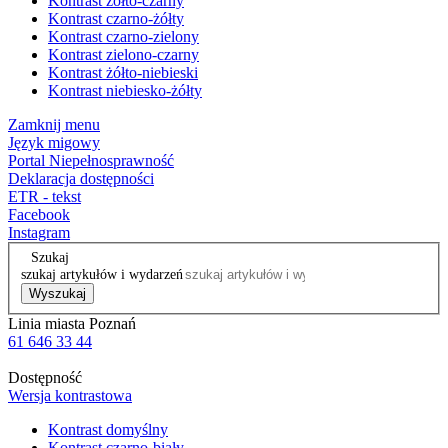
Kontrast żółto-czarny
Kontrast czarno-żółty
Kontrast czarno-zielony
Kontrast zielono-czarny
Kontrast żółto-niebieski
Kontrast niebiesko-żółty
Zamknij menu
Język migowy
Portal Niepełnosprawność
Deklaracja dostępności
ETR - tekst
Facebook
Instagram
Szukaj
szukaj artykułów i wydarzeń
Wyszukaj
Linia miasta Poznań
61 646 33 44
Dostępność
Wersja kontrastowa
Kontrast domyślny
Kontrast czarno-biały