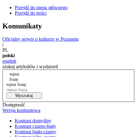
Przejdź do menu głównego
Przejdź do treści
Komunikaty
Oficjalny serwis o kulturze w Poznaniu
|
PL
polski
english
szukaj artykułów i wydarzeń
wpisz
frazę
wpisz frazę
Wyszukaj
Dostępność
Wersja kontrastowa
Kontrast domyślny
Kontrast czarno-biały
Kontrast biało-czarny