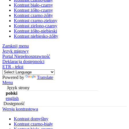
Kontrast biało-czarny
Kontrast żółto-czarny
Kontrast czarno-żółty
Kontrast czarno-zielony
Kontrast zielono-czarny
Kontrast żółto-niebieski
Kontrast niebiesko-żółty
Zamknij menu
Język migowy
Portal Niepełnosprawność
Deklaracja dostępności
ETR - tekst
Powered by
Translate
Menu
Język strony
polski
english
Dostępność
Wersja kontrastowa
Kontrast domyślny
Kontrast czarno-biały