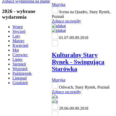
Zobacz wydarzenia na planie
Muzyka
2026 - wybrane
Scena na Quadro, Stary Rynek,
wydarzenia
Poznań
Zobacz szczegóły
Wstęp
Styczeń
Luty
01.07-09.09.2018
Marzec
Kwiecień
Maj
Kulturalny Stary
Czerwiec
Lipiec
Rynek - Swingująca
Sierpień
Starówka
Wrzesień
Październik
Listopad
Muzyka
Grudzień
Odwach, Stary Rynek, Poznań
Zobacz szczegóły
29.06-09.09.2018