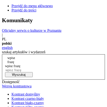
Przejdź do menu głównego
Przejdź do treści
Komunikaty
Oficjalny serwis o kulturze w Poznaniu
|
PL
polski
english
szukaj artykułów i wydarzeń
wpisz
frazę
wpisz frazę
Wyszukaj
Dostępność
Wersja kontrastowa
Kontrast domyślny
Kontrast czarno-biały
Kontrast biało-czarny