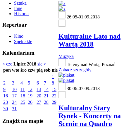
Sztuka
Inne
Historia
26.05-01.09.2018
Repertuar
Kulturalne Lato nad
Kino
Spektakle
Wartą 2018
Kalendarium
Muzyka
< cze
Lipiec 2018
sie >
Tereny nad Wartą, Poznań
Zobacz szczegóły
pon
wto
śro
czw
pią
sob
nie
1
2
3
4
5
6
7
8
30.06-07.09.2018
9
10
11
12
13
14
15
16
17
18
19
20
21
22
23
24
25
26
27
28
29
Kulturalny Stary
30
31
Rynek - Koncerty na
Znajdź na mapie
Scenie na Quadro