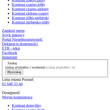
Kontrast żółto-czarny
Kontrast czarno-żółty
Kontrast czarno-zielony
Kontrast zielono-czarny
Kontrast żółto-niebieski
Kontrast niebiesko-żółty
Zamknij menu
Język migowy
Portal Niepełnosprawność
Deklaracja dostępności
ETR - tekst
Facebook
Instagram
Szukaj
szukaj artykułów i wydarzeń
Wyszukaj
Linia miasta Poznań
61 646 33 44
Dostępność
Wersja kontrastowa
Kontrast domyślny
Kontrast czarno-biały