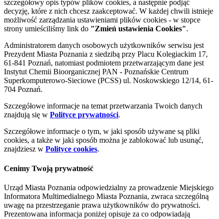
szczegółowy opis typów plików cookies, a następnie podjąć
decyzję, które z nich chcesz zaakceptować. W każdej chwili istnieje
możliwość zarządzania ustawieniami plików cookies - w stopce
strony umieściliśmy link do
"Zmień ustawienia Cookies"
.
Administratorem danych osobowych użytkowników serwisu jest
Prezydent Miasta Poznania z siedzibą przy Placu Kolegiackim 17,
61-841 Poznań, natomiast podmiotem przetwarzającym dane jest
Instytut Chemii Bioorganicznej PAN - Poznańskie Centrum
Superkomputerowo-Sieciowe (PCSS) ul. Noskowskiego 12/14, 61-
704 Poznań.
Szczegółowe informacje na temat przetwarzania Twoich danych
znajdują się w
Polityce prywatności
.
Szczegółowe informacje o tym, w jaki sposób używane są pliki
cookies, a także w jaki sposób można je zablokować lub usunąć,
znajdziesz w
Polityce cookies
.
Cenimy Twoją prywatność
Urząd Miasta Poznania odpowiedzialny za prowadzenie Miejskiego
Informatora Multimedialnego Miasta Poznania, zwraca szczególną
uwagę na przestrzeganie prawa użytkowników do prywatności.
Prezentowana informacja poniżej opisuje za co odpowiadają