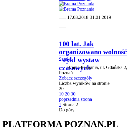
17.03.2018-31.01.2019
100 lat. Jak
organizowano wolność
- cykl wystaw
Sztuka
czasowych
Brama Poznania, ul. Gdańska 2,
Poznań
Zobacz szczegóły
Liczba wyników na stronie
20
10
20
30
poprzednia strona
1
Strona
2
Do góry
PLATFORMA POZNAN.PL