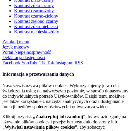
Kontrast biało-czarny
Kontrast żółto-czarny
Kontrast czarno-żółty
Kontrast czarno-zielony
Kontrast zielono-czarny
Kontrast żółto-niebieski
Kontrast niebiesko-żółty
Zamknij menu
Język migowy
Portal Niepełnosprawność
Deklaracja dostępności
Facebook
YouTube
Tik Tok
Instagram
RSS
Informacja o przetwarzaniu danych
Nasz serwis używa plików cookies. Wykorzystujemy je w celu
świadczenia usług na najwyższym poziomie, w sposób dopasowany
do indywidualnych potrzeb Użytkowników. Dzięki temu możliwe
jest także korzystanie z narzędzi analitycznych oraz udostępnianie
funkcji mediów społecznościowych i odtwarzacza wideo.
Kliknij przycisk
„Zaakceptuj lub zamknij”
, by wyrazić zgodę na
używanie plików cookies i przejść bezpośrednio do strony lub
„Wyświetl ustawienia plików cookies”
, aby zobaczyć