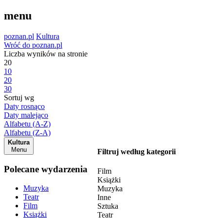
menu
poznan.pl
Kultura
Wróć do poznan.pl
Liczba wyników na stronie
20
10
20
30
Sortuj wg
Daty rosnąco
Daty malejąco
Alfabetu (A-Z)
Alfabetu (Z-A)
Kultura
Menu
Filtruj według kategorii
Polecane wydarzenia
Film
Książki
Muzyka
Muzyka
Teatr
Inne
Film
Sztuka
Książki
Teatr