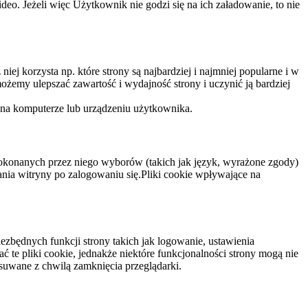
eo. Jeżeli więc Użytkownik nie godzi się na ich załadowanie, to nie
niej korzysta np. które strony są najbardziej i najmniej popularne i w
żemy ulepszać zawartość i wydajność strony i uczynić ją bardziej
 na komputerze lub urządzeniu użytkownika.
dokonanych przez niego wyborów (takich jak język, wyrażone zgody)
wania witryny po zalogowaniu się.Pliki cookie wpływające na
ezbędnych funkcji strony takich jak logowanie, ustawienia
 te pliki cookie, jednakże niektóre funkcjonalności strony mogą nie
suwane z chwilą zamknięcia przeglądarki.