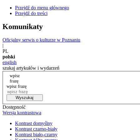
Przejdź do menu głównego
Przejdź do treści
Komunikaty
Oficjalny serwis o kulturze w Poznaniu
|
PL
polski
english
szukaj artykułów i wydarzeń
wpisz
frazę
wpisz frazę
Wyszukaj
Dostępność
Wersja kontrastowa
Kontrast domyślny
Kontrast czarno-biały
Kontrast biało-czarny