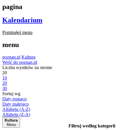
pagina
Kalendarium
Pominąłeś menu
menu
poznan.pl
Kultura
Wróć do poznan.pl
Liczba wyników na stronie
20
10
20
30
Sortuj wg
Daty rosnąco
Daty malejąco
Alfabetu (A-Z)
Alfabetu (Z-A)
Kultura
Menu
Filtruj według kategorii