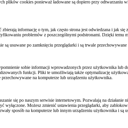
ych plików cookies ponieważ ładowane są dopiero przy odtwarzaniu wid
ierają informację o tym, jak często strona jest odwiedzana i jak się z 
ntyfikowaniu problemów z poszczególnymi podstronami. Dzięki temu mo
 nie są usuwane po zamknięciu przeglądarki i są trwale przechowywane
rzypomnienie sobie informacji wprowadzonych przez użytkownika lub 
nalizowanych funkcji. Pliki te umożliwiają także optymalizację użytko
ale przechowywane na komputerze lub urządzeniu użytkownika.
szanie się po naszym serwisie internetowym. Pozwalają na działanie ni
yć wyłączone. Możesz zmienić ustawienia przeglądarki, aby zablokować
trwały sposób na komputerze lub innym urządzeniu użytkownika i są u