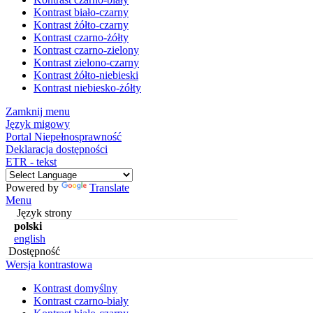
Kontrast biało-czarny
Kontrast żółto-czarny
Kontrast czarno-żółty
Kontrast czarno-zielony
Kontrast zielono-czarny
Kontrast żółto-niebieski
Kontrast niebiesko-żółty
Zamknij menu
Język migowy
Portal Niepełnosprawność
Deklaracja dostępności
ETR - tekst
Powered by
Translate
Menu
Język strony
polski
english
Dostępność
Wersja kontrastowa
Kontrast domyślny
Kontrast czarno-biały