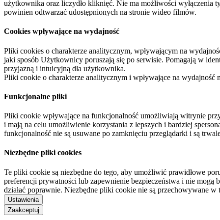
użytkownika oraz liczydło kliknięć. Nie ma możliwości wyłączenia t
powinien odtwarzać udostępnionych na stronie wideo filmów.
Cookies wpływające na wydajność
Pliki cookies o charakterze analitycznym, wpływającym na wydajność zb
jaki sposób Użytkownicy poruszają się po serwisie. Pomagają w ide
przyjazną i intuicyjną dla użytkownika.
Pliki cookie o charakterze analitycznym i wpływające na wydajność
Funkcjonalne pliki
Pliki cookie wpływające na funkcjonalność umożliwiają witrynie p
i mają na celu umożliwienie korzystania z lepszych i bardziej sperso
funkcjonalność nie są usuwane po zamknięciu przeglądarki i są trw
Niezbędne pliki cookies
Te pliki cookie są niezbędne do tego, aby umożliwić prawidłowe poru
preferencji prywatności lub zapewnienie bezpieczeństwa i nie mogą b
działać poprawnie. Niezbędne pliki cookie nie są przechowywane w 
Ustawienia
Zaakceptuj