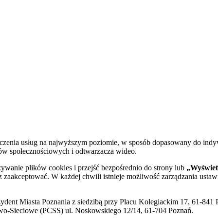
dczenia usług na najwyższym poziomie, w sposób dopasowany do indy
diów społecznościowych i odtwarzacza wideo.
żywanie plików cookies i przejść bezpośrednio do strony lub
„Wyświetl
sz zaakceptować. W każdej chwili istnieje możliwość zarządzania ustaw
ent Miasta Poznania z siedzibą przy Placu Kolegiackim 17, 61-841 P
o-Sieciowe (PCSS) ul. Noskowskiego 12/14, 61-704 Poznań.