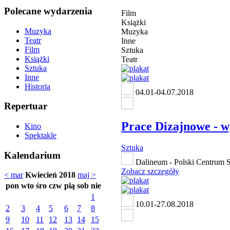
Polecane wydarzenia
Film
Książki
Muzyka
Muzyka
Teatr
Inne
Film
Sztuka
Książki
Teatr
Sztuka
Inne
Historia
04.01-04.07.2018
Repertuar
Prace Dizajnowe - w
Kino
Spektakle
Sztuka
Kalendarium
Dalineum - Polski Centrum Sa
Zobacz szczegóły
< mar
Kwiecień 2018
maj >
pon
wto
śro
czw
pią
sob
nie
1
10.01-27.08.2018
2
3
4
5
6
7
8
9
10
11
12
13
14
15