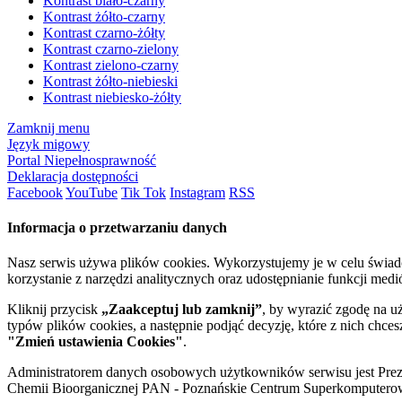
Kontrast biało-czarny
Kontrast żółto-czarny
Kontrast czarno-żółty
Kontrast czarno-zielony
Kontrast zielono-czarny
Kontrast żółto-niebieski
Kontrast niebiesko-żółty
Zamknij menu
Język migowy
Portal Niepełnosprawność
Deklaracja dostępności
Facebook
YouTube
Tik Tok
Instagram
RSS
Informacja o przetwarzaniu danych
Nasz serwis używa plików cookies. Wykorzystujemy je w celu świa
korzystanie z narzędzi analitycznych oraz udostępnianie funkcji me
Kliknij przycisk
„Zaakceptuj lub zamknij”
, by wyrazić zgodę na u
typów plików cookies, a następnie podjąć decyzję, które z nich chce
"Zmień ustawienia Cookies"
.
Administratorem danych osobowych użytkowników serwisu jest Prezyd
Chemii Bioorganicznej PAN - Poznańskie Centrum Superkomputerow