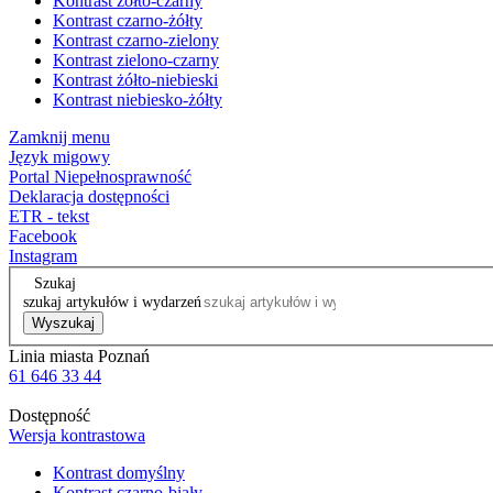
Kontrast żółto-czarny
Kontrast czarno-żółty
Kontrast czarno-zielony
Kontrast zielono-czarny
Kontrast żółto-niebieski
Kontrast niebiesko-żółty
Zamknij menu
Język migowy
Portal Niepełnosprawność
Deklaracja dostępności
ETR - tekst
Facebook
Instagram
Szukaj
szukaj artykułów i wydarzeń
Wyszukaj
Linia miasta Poznań
61 646 33 44
Dostępność
Wersja kontrastowa
Kontrast domyślny
Kontrast czarno-biały