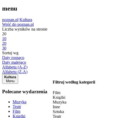
menu
poznan.pl
Kultura
Wróć do poznan.pl
Liczba wyników na stronie
20
10
20
30
Sortuj wg
Daty rosnąco
Daty malejąco
Alfabetu (A-Z)
Alfabetu (Z-A)
Kultura
Menu
Filtruj według kategorii
Polecane wydarzenia
Film
Książki
Muzyka
Muzyka
Teatr
Inne
Film
Sztuka
Książki
Teatr