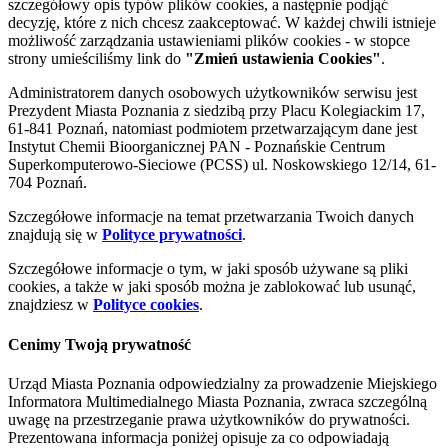
szczegółowy opis typów plików cookies, a następnie podjąć
decyzję, które z nich chcesz zaakceptować. W każdej chwili istnieje
możliwość zarządzania ustawieniami plików cookies - w stopce
strony umieściliśmy link do
"Zmień ustawienia Cookies"
.
Administratorem danych osobowych użytkowników serwisu jest
Prezydent Miasta Poznania z siedzibą przy Placu Kolegiackim 17,
61-841 Poznań, natomiast podmiotem przetwarzającym dane jest
Instytut Chemii Bioorganicznej PAN - Poznańskie Centrum
Superkomputerowo-Sieciowe (PCSS) ul. Noskowskiego 12/14, 61-
704 Poznań.
Szczegółowe informacje na temat przetwarzania Twoich danych
znajdują się w
Polityce prywatności
.
Szczegółowe informacje o tym, w jaki sposób używane są pliki
cookies, a także w jaki sposób można je zablokować lub usunąć,
znajdziesz w
Polityce cookies
.
Cenimy Twoją prywatność
Urząd Miasta Poznania odpowiedzialny za prowadzenie Miejskiego
Informatora Multimedialnego Miasta Poznania, zwraca szczególną
uwagę na przestrzeganie prawa użytkowników do prywatności.
Prezentowana informacja poniżej opisuje za co odpowiadają