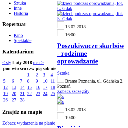
Sztuka
Inne
Historia
Repertuar
13.02.2018
16:00
Kino
Spektakle
Poszukiwacze skarbów
Kalendarium
- rodzinne
oprowadzanie
< sty
Luty 2018
mar >
pon
wto
śro
czw
pią
sob
nie
Sztuka
1
2
3
4
5
6
7
8
9
10
11
Brama Poznania, ul. Gdańska 2,
Poznań
12
13
14
15
16
17
18
Zobacz szczegóły
19
20
21
22
23
24
25
26
27
28
13.02.2018
Znajdź na mapie
19:00
Zobacz wydarzenia na planie