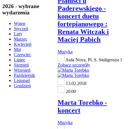
Pianiści u
2026 - wybrane
Paderewskiego -
wydarzenia
koncert duetu
fortepianowego :
Wstęp
Styczeń
Renata Witczak i
Luty
Maciej Pabich
Marzec
Kwiecień
Maj
Muzyka
Czerwiec
Aula Nova, Pl. S. Stuligrosza 1
Lipiec
Zobacz szczegóły
Sierpień
Wrzesień
Październik
Listopad
13.02.2018
Grudzień
20:00
Marta Torebko -
koncert
Muzyka