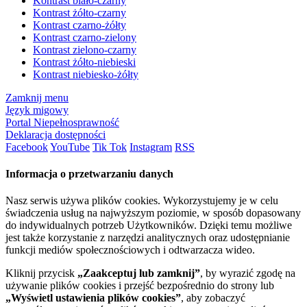
Kontrast biało-czarny
Kontrast żółto-czarny
Kontrast czarno-żółty
Kontrast czarno-zielony
Kontrast zielono-czarny
Kontrast żółto-niebieski
Kontrast niebiesko-żółty
Zamknij menu
Język migowy
Portal Niepełnosprawność
Deklaracja dostępności
Facebook
YouTube
Tik Tok
Instagram
RSS
Informacja o przetwarzaniu danych
Nasz serwis używa plików cookies. Wykorzystujemy je w celu
świadczenia usług na najwyższym poziomie, w sposób dopasowany
do indywidualnych potrzeb Użytkowników. Dzięki temu możliwe
jest także korzystanie z narzędzi analitycznych oraz udostępnianie
funkcji mediów społecznościowych i odtwarzacza wideo.
Kliknij przycisk
„Zaakceptuj lub zamknij”
, by wyrazić zgodę na
używanie plików cookies i przejść bezpośrednio do strony lub
„Wyświetl ustawienia plików cookies”
, aby zobaczyć