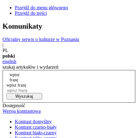
Przejdź do menu głównego
Przejdź do treści
Komunikaty
Oficjalny serwis o kulturze w Poznaniu
|
PL
polski
english
szukaj artykułów i wydarzeń
wpisz
frazę
wpisz frazę
Wyszukaj
Dostępność
Wersja kontrastowa
Kontrast domyślny
Kontrast czarno-biały
Kontrast biało-czarny