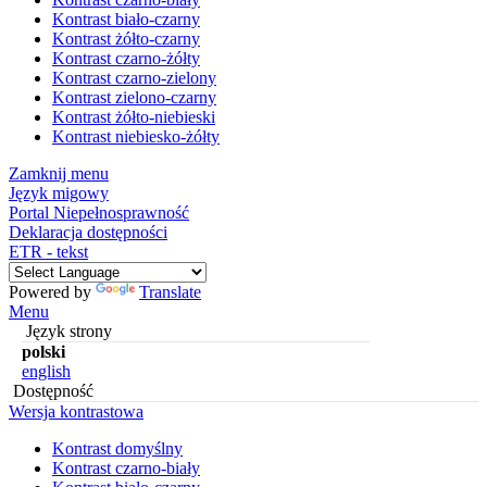
Kontrast biało-czarny
Kontrast żółto-czarny
Kontrast czarno-żółty
Kontrast czarno-zielony
Kontrast zielono-czarny
Kontrast żółto-niebieski
Kontrast niebiesko-żółty
Zamknij menu
Język migowy
Portal Niepełnosprawność
Deklaracja dostępności
ETR - tekst
Powered by
Translate
Menu
Język strony
polski
english
Dostępność
Wersja kontrastowa
Kontrast domyślny
Kontrast czarno-biały