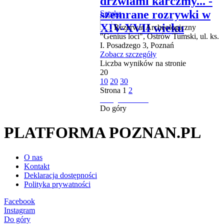
drzwiami karczmy... -
szemrane rozrywki w
Sztuka
XIV-XVII wieku
Rezerwat Archeologiczny
"Genius loci", Ostrów Tumski, ul. ks.
I. Posadzego 3, Poznań
Zobacz szczegóły
Liczba wyników na stronie
20
10
20
30
Strona
1
2
następna strona
Do góry
PLATFORMA POZNAN.PL
O nas
Kontakt
Deklaracja dostępności
Polityka prywatności
Facebook
Instagram
Do góry