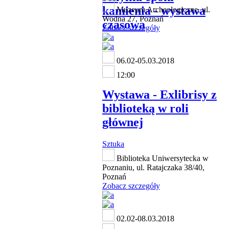
kamienia - wystawa
Muzeum Archeologiczne, ul.
Wodna 27, Poznań
czasowa
Zobacz szczegóły
06.02-05.03.2018
12:00
Wystawa - Exlibrisy z
biblioteką w roli
głównej
Sztuka
Biblioteka Uniwersytecka w
Poznaniu, ul. Ratajczaka 38/40,
Poznań
Zobacz szczegóły
02.02-08.03.2018