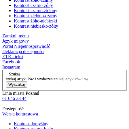
Kontrast żółto-czarny
Kontrast czarno-żółty
Kontrast czarno-zielony
Kontrast zielono-czarny
Kontrast żółto-niebieski
Kontrast niebiesko-żółty
Zamknij menu
Język migowy
Portal Niepełnosprawność
Deklaracja dostępności
ETR - tekst
Facebook
Instagram
Szukaj
szukaj artykułów i wydarzeń
Wyszukaj
Linia miasta Poznań
61 646 33 44
Dostępność
Wersja kontrastowa
Kontrast domyślny
Kontrast czarno-biały