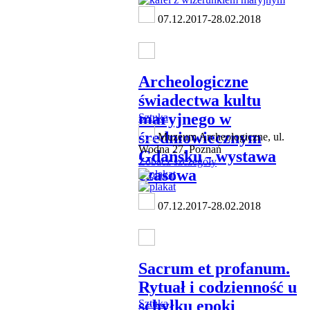
07.12.2017-28.02.2018
Archeologiczne
świadectwa kultu
maryjnego w
Sztuka
średniowiecznym
Muzeum Archeologiczne, ul.
Wodna 27, Poznań
Gdańsku - wystawa
Zobacz szczegóły
czasowa
07.12.2017-28.02.2018
Sacrum et profanum.
Rytuał i codzienność u
schyłku epoki
Sztuka