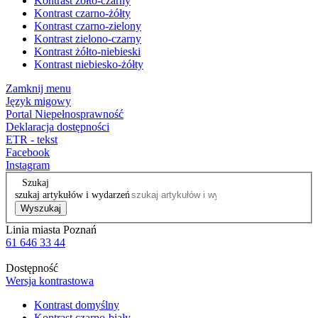
Kontrast żółto-czarny
Kontrast czarno-żółty
Kontrast czarno-zielony
Kontrast zielono-czarny
Kontrast żółto-niebieski
Kontrast niebiesko-żółty
Zamknij menu
Język migowy
Portal Niepełnosprawność
Deklaracja dostępności
ETR - tekst
Facebook
Instagram
Szukaj
szukaj artykułów i wydarzeń
Wyszukaj
Linia miasta Poznań
61 646 33 44
Dostępność
Wersja kontrastowa
Kontrast domyślny
Kontrast czarno-biały