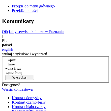
Przejdź do menu głównego
Przejdź do treści
Komunikaty
Oficjalny serwis o kulturze w Poznaniu
|
PL
polski
english
szukaj artykułów i wydarzeń
wpisz
frazę
wpisz frazę
Wyszukaj
Dostępność
Wersja kontrastowa
Kontrast domyślny
Kontrast czarno-biały
Kontrast biało-czarny