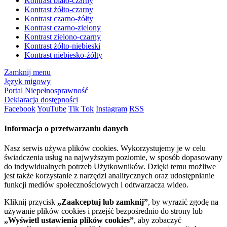
Kontrast biało-czarny
Kontrast żółto-czarny
Kontrast czarno-żółty
Kontrast czarno-zielony
Kontrast zielono-czarny
Kontrast żółto-niebieski
Kontrast niebiesko-żółty
Zamknij menu
Język migowy
Portal Niepełnosprawność
Deklaracja dostępności
Facebook
YouTube
Tik Tok
Instagram
RSS
Informacja o przetwarzaniu danych
Nasz serwis używa plików cookies. Wykorzystujemy je w celu
świadczenia usług na najwyższym poziomie, w sposób dopasowany
do indywidualnych potrzeb Użytkowników. Dzięki temu możliwe
jest także korzystanie z narzędzi analitycznych oraz udostępnianie
funkcji mediów społecznościowych i odtwarzacza wideo.
Kliknij przycisk
„Zaakceptuj lub zamknij”
, by wyrazić zgodę na
używanie plików cookies i przejść bezpośrednio do strony lub
„Wyświetl ustawienia plików cookies”
, aby zobaczyć