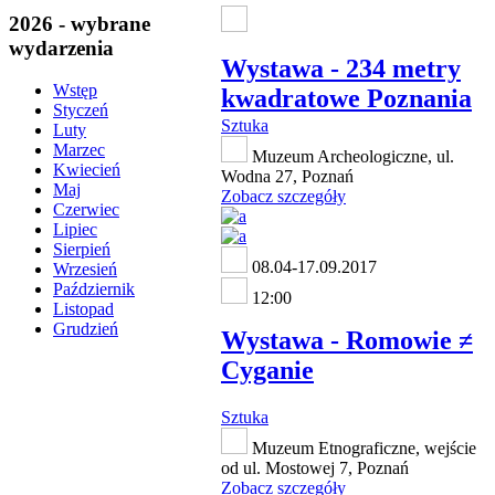
2026 - wybrane
wydarzenia
Wystawa - 234 metry
Wstęp
kwadratowe Poznania
Styczeń
Sztuka
Luty
Marzec
Muzeum Archeologiczne, ul.
Kwiecień
Wodna 27, Poznań
Maj
Zobacz szczegóły
Czerwiec
Lipiec
Sierpień
08.04-17.09.2017
Wrzesień
Październik
12:00
Listopad
Grudzień
Wystawa - Romowie ≠
Cyganie
Sztuka
Muzeum Etnograficzne, wejście
od ul. Mostowej 7, Poznań
Zobacz szczegóły