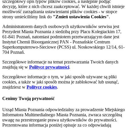
szczegółowy opis typów plików cookies, a następnie podjąć
decyzję, które z nich chcesz zaakceptować. W każdej chwili istnieje
możliwość zarządzania ustawieniami plików cookies - w stopce
strony umieściliśmy link do
"Zmień ustawienia Cookies"
.
Administratorem danych osobowych użytkowników serwisu jest
Prezydent Miasta Poznania z siedzibą przy Placu Kolegiackim 17,
61-841 Poznań, natomiast podmiotem przetwarzającym dane jest
Instytut Chemii Bioorganicznej PAN - Poznańskie Centrum
Superkomputerowo-Sieciowe (PCSS) ul. Noskowskiego 12/14, 61-
704 Poznań.
Szczegółowe informacje na temat przetwarzania Twoich danych
znajdują się w
Polityce prywatności
.
Szczegółowe informacje o tym, w jaki sposób używane są pliki
cookies, a także w jaki sposób można je zablokować lub usunąć,
znajdziesz w
Polityce cookies
.
Cenimy Twoją prywatność
Urząd Miasta Poznania odpowiedzialny za prowadzenie Miejskiego
Informatora Multimedialnego Miasta Poznania, zwraca szczególną
uwagę na przestrzeganie prawa użytkowników do prywatności.
Prezentowana informacja poniżej opisuje za co odpowiadają