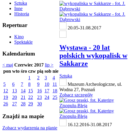
Sztuka
Inne
Historia
Repertuar
20.05-31.08.2017
Kino
Spektakle
Wystawa - 20 lat
Kalendarium
polskich wykopalisk w
Sakkarze
< maj
Czerwiec 2017
lip >
pon
wto
śro
czw
pią
sob
nie
Sztuka
1
2
3
4
5
6
7
8
9
10
11
Muzeum Archeologiczne, ul.
Wodna 27, Poznań
12
13
14
15
16
17
18
Zobacz szczegóły
19
20
21
22
23
24
25
26
27
28
29
30
Znajdź na mapie
16.12.2016-31.08.2017
Zobacz wydarzenia na planie