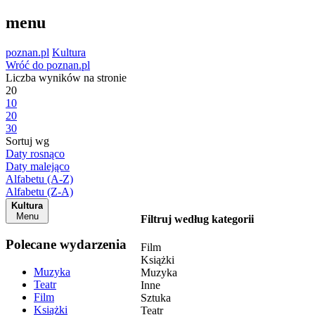
menu
poznan.pl
Kultura
Wróć do poznan.pl
Liczba wyników na stronie
20
10
20
30
Sortuj wg
Daty rosnąco
Daty malejąco
Alfabetu (A-Z)
Alfabetu (Z-A)
Kultura
Menu
Filtruj według kategorii
Polecane wydarzenia
Film
Książki
Muzyka
Muzyka
Teatr
Inne
Film
Sztuka
Książki
Teatr