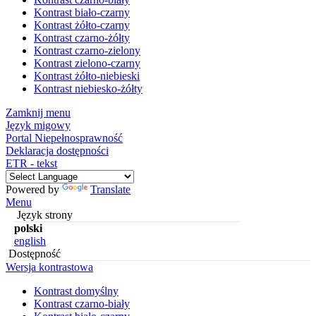
Kontrast biało-czarny
Kontrast żółto-czarny
Kontrast czarno-żółty
Kontrast czarno-zielony
Kontrast zielono-czarny
Kontrast żółto-niebieski
Kontrast niebiesko-żółty
Zamknij menu
Język migowy
Portal Niepełnosprawność
Deklaracja dostępności
ETR - tekst
Powered by
Translate
Menu
Język strony
polski
english
Dostępność
Wersja kontrastowa
Kontrast domyślny
Kontrast czarno-biały