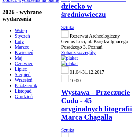
Zobacz wydarzenia na planie
dziecko w
2026 - wybrane
średniowieczu
wydarzenia
Sztuka
Wstęp
Rezerwat Archeologiczny
Styczeń
Genius Loci, ul. Księdza Ignacego
Luty
Posadzego 3, Poznań
Marzec
Zobacz szczegóły
Kwiecień
Maj
Czerwiec
Lipiec
01.04-31.12.2017
Sierpień
Wrzesień
10:00
Październik
Wystawa - Przeczucie
Listopad
Grudzień
Cudu - 45
oryginalnych litografii
Marca Chagalla
Sztuka