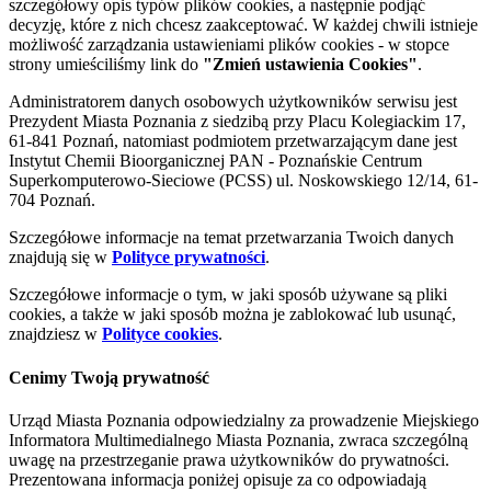
szczegółowy opis typów plików cookies, a następnie podjąć
decyzję, które z nich chcesz zaakceptować. W każdej chwili istnieje
możliwość zarządzania ustawieniami plików cookies - w stopce
strony umieściliśmy link do
"Zmień ustawienia Cookies"
.
Administratorem danych osobowych użytkowników serwisu jest
Prezydent Miasta Poznania z siedzibą przy Placu Kolegiackim 17,
61-841 Poznań, natomiast podmiotem przetwarzającym dane jest
Instytut Chemii Bioorganicznej PAN - Poznańskie Centrum
Superkomputerowo-Sieciowe (PCSS) ul. Noskowskiego 12/14, 61-
704 Poznań.
Szczegółowe informacje na temat przetwarzania Twoich danych
znajdują się w
Polityce prywatności
.
Szczegółowe informacje o tym, w jaki sposób używane są pliki
cookies, a także w jaki sposób można je zablokować lub usunąć,
znajdziesz w
Polityce cookies
.
Cenimy Twoją prywatność
Urząd Miasta Poznania odpowiedzialny za prowadzenie Miejskiego
Informatora Multimedialnego Miasta Poznania, zwraca szczególną
uwagę na przestrzeganie prawa użytkowników do prywatności.
Prezentowana informacja poniżej opisuje za co odpowiadają