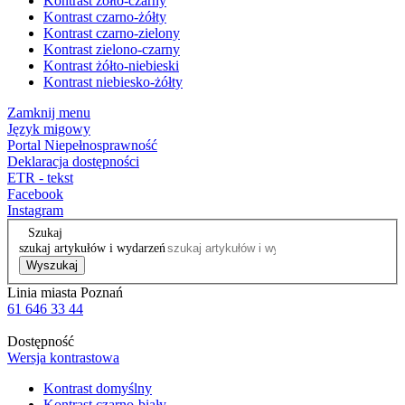
Kontrast żółto-czarny
Kontrast czarno-żółty
Kontrast czarno-zielony
Kontrast zielono-czarny
Kontrast żółto-niebieski
Kontrast niebiesko-żółty
Zamknij menu
Język migowy
Portal Niepełnosprawność
Deklaracja dostępności
ETR - tekst
Facebook
Instagram
Szukaj
szukaj artykułów i wydarzeń
Wyszukaj
Linia miasta Poznań
61 646 33 44
Dostępność
Wersja kontrastowa
Kontrast domyślny
Kontrast czarno-biały