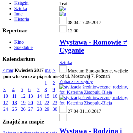
Książki
Teatr
Sztuka
Inne
Historia
08.04-17.09.2017
Repertuar
12:00
Wystawa - Romowie ≠
Kino
Spektakle
Cyganie
Kalendarium
Sztuka
< mar
Kwiecień 2017
maj >
Muzeum Etnograficzne, wejście
od ul. Mostowej 7, Poznań
pon
wto
śro
czw
pią
sob
nie
Zobacz szczegóły
1
2
3
4
5
6
7
8
9
10
11
12
13
14
15
16
17
18
19
20
21
22
23
24
25
26
27
28
29
30
27.04-31.10.2017
Znajdź na mapie
Wystawa - Rodzina i