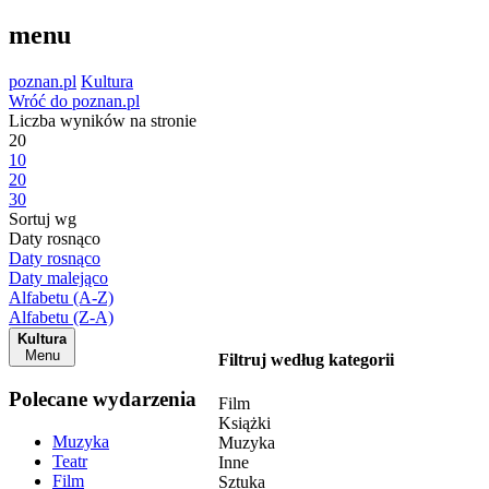
menu
poznan.pl
Kultura
Wróć do poznan.pl
Liczba wyników na stronie
20
10
20
30
Sortuj wg
Daty rosnąco
Daty rosnąco
Daty malejąco
Alfabetu (A-Z)
Alfabetu (Z-A)
Kultura
Menu
Filtruj według kategorii
Polecane wydarzenia
Film
Książki
Muzyka
Muzyka
Teatr
Inne
Film
Sztuka