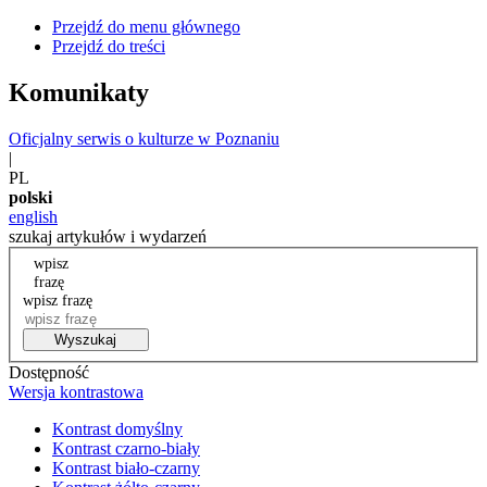
Przejdź do menu głównego
Przejdź do treści
Komunikaty
Oficjalny serwis o kulturze w Poznaniu
|
PL
polski
english
szukaj artykułów i wydarzeń
wpisz
frazę
wpisz frazę
Wyszukaj
Dostępność
Wersja kontrastowa
Kontrast domyślny
Kontrast czarno-biały
Kontrast biało-czarny