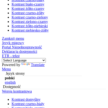
Kontrast biało-czarny
Kontrast żółto-czarny
Kontrast czarno-żółty
Kontrast czarno-zielony
Kontrast zielono-czarny
Kontrast żółto-niebieski
Kontrast niebiesko-żółty
Zamknij menu
Język migowy
Portal Niepełnosprawność
Deklaracja dostępności
ETR - tekst
Powered by
Translate
Menu
Język strony
polski
english
Dostępność
Wersja kontrastowa
Kontrast domyślny
Kontrast czarno-biały