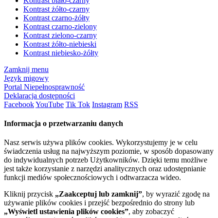
Kontrast biało-czarny
Kontrast żółto-czarny
Kontrast czarno-żółty
Kontrast czarno-zielony
Kontrast zielono-czarny
Kontrast żółto-niebieski
Kontrast niebiesko-żółty
Zamknij menu
Język migowy
Portal Niepełnosprawność
Deklaracja dostępności
Facebook
YouTube
Tik Tok
Instagram
RSS
Informacja o przetwarzaniu danych
Nasz serwis używa plików cookies. Wykorzystujemy je w celu
świadczenia usług na najwyższym poziomie, w sposób dopasowany
do indywidualnych potrzeb Użytkowników. Dzięki temu możliwe
jest także korzystanie z narzędzi analitycznych oraz udostępnianie
funkcji mediów społecznościowych i odtwarzacza wideo.
Kliknij przycisk
„Zaakceptuj lub zamknij”
, by wyrazić zgodę na
używanie plików cookies i przejść bezpośrednio do strony lub
„Wyświetl ustawienia plików cookies”
, aby zobaczyć